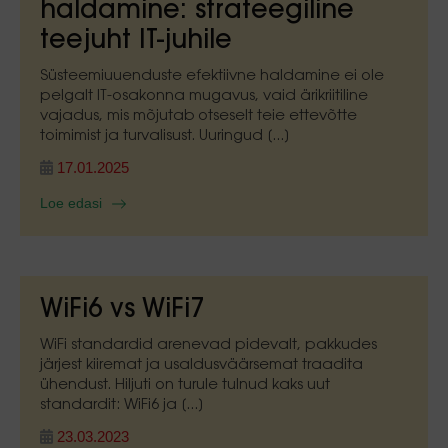
haldamine: strateegiline
teejuht IT-juhile
Süsteemiuuenduste efektiivne haldamine ei ole
pelgalt IT-osakonna mugavus, vaid ärikriitiline
vajadus, mis mõjutab otseselt teie ettevõtte
toimimist ja turvalisust. Uuringud [...]
17.01.2025
Loe edasi
WiFi6 vs WiFi7
WiFi standardid arenevad pidevalt, pakkudes
järjest kiiremat ja usaldusväärsemat traadita
ühendust. Hiljuti on turule tulnud kaks uut
standardit: WiFi6 ja [...]
23.03.2023