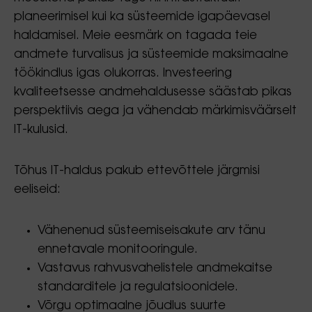
planeerimisel kui ka süsteemide igapäevasel
haldamisel. Meie eesmärk on tagada teie
andmete turvalisus ja süsteemide maksimaalne
töökindlus igas olukorras. Investeering
kvaliteetsesse andmehaldusesse säästab pikas
perspektiivis aega ja vähendab märkimisväärselt
IT-kulusid.
Tõhus IT-haldus pakub ettevõttele järgmisi
eeliseid:
Vähenenud süsteemiseisakute arv tänu
ennetavale monitooringule.
Vastavus rahvusvahelistele andmekaitse
standarditele ja regulatsioonidele.
Võrgu optimaalne jõudlus suurte