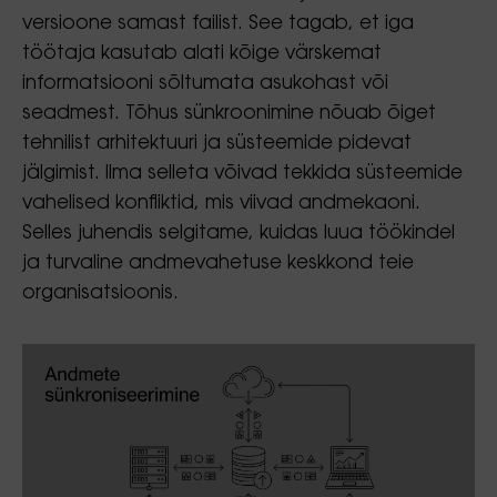
versioone samast failist. See tagab, et iga
töötaja kasutab alati kõige värskemat
informatsiooni sõltumata asukohast või
seadmest. Tõhus sünkroonimine nõuab õiget
tehnilist arhitektuuri ja süsteemide pidevat
jälgimist. Ilma selleta võivad tekkida süsteemide
vahelised konfliktid, mis viivad andmekaoni.
Selles juhendis selgitame, kuidas luua töökindel
ja turvaline andmevahetuse keskkond teie
organisatsioonis.