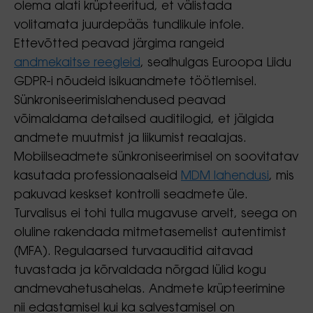
olema alati krüpteeritud, et välistada
volitamata juurdepääs tundlikule infole.
Ettevõtted peavad järgima rangeid
andmekaitse reegleid
, sealhulgas Euroopa Liidu
GDPR-i nõudeid isikuandmete töötlemisel.
Sünkroniseerimislahendused peavad
võimaldama detailsed auditilogid, et jälgida
andmete muutmist ja liikumist reaalajas.
Mobiilseadmete sünkroniseerimisel on soovitatav
kasutada professionaalseid
MDM lahendusi
, mis
pakuvad keskset kontrolli seadmete üle.
Turvalisus ei tohi tulla mugavuse arvelt, seega on
oluline rakendada mitmetasemelist autentimist
(MFA). Regulaarsed turvaauditid aitavad
tuvastada ja kõrvaldada nõrgad lülid kogu
andmevahetusahelas. Andmete krüpteerimine
nii edastamisel kui ka salvestamisel on