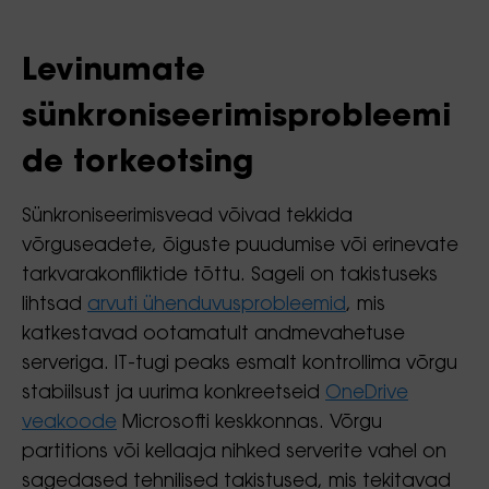
Levinumate
sünkroniseerimisprobleemi
de torkeotsing
Sünkroniseerimisvead võivad tekkida
võrguseadete, õiguste puudumise või erinevate
tarkvarakonfliktide tõttu. Sageli on takistuseks
lihtsad
arvuti ühenduvusprobleemid
, mis
katkestavad ootamatult andmevahetuse
serveriga. IT-tugi peaks esmalt kontrollima võrgu
stabiilsust ja uurima konkreetseid
OneDrive
veakoode
Microsofti keskkonnas. Võrgu
partitions või kellaaja nihked serverite vahel on
sagedased tehnilised takistused, mis tekitavad