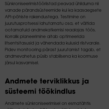
Sünkroniseerimistööriistad peavad ühilduma nii
vanade pärandsüsteemide kui ka kaasaegsete
API-põhiste rakendustega. Testimine on
juurutusprotsessi lahutamatu osa, et vältida
ootamatuid andmekatkemisi reaalajas töös.
Korralik planeerimine aitab optimeerida
litsentsitasusid ja vähendada kulusid riistvarale.
Pidev monitooring pärast juurutamist tagab, et
andmevahetus püsib stabiilsena ka koormuse
järsul kasvamisel.
Andmete terviklikkus ja
süsteemi töökindlus
Andmete sünkroniseerimisel on esmatähtis