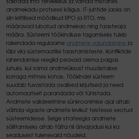
säilitada info terviklikkus ja vältida mistahes
andmekadu protsessi käigus. IT-juhtide jaoks on
siin kriitilised mõõdikud RPO ja RTO, mis
määravad lubatud andmekao ning taasteaja
määra. Süsteemi töökindluse tagamiseks tuleb
rakendada regulaarne
andmete varundamine
ja
läbi viia süstemaatilisi taastamisteste. Konfliktide
lahendamise reeglid peavad olema paigas
juhuks, kui sama andmeüksust muudetakse
korraga mitmes kohas. Töökindel süsteem
suudab tuvastada osalised kirjutised ja need
automaatselt parandada või tühistada.
Andmete valideerimine sünkroonimise ajal aitab
vältida vigaste andmete levikut teistesse seotud
süsteemidesse. Selge strateegia andmete
säilitamiseks aitab täita nii ärivajadusi kui ka
seadusest tulenevaid nõudeid.