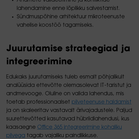
Andmete valideerimine ja konfliktide
lahendamine enne lõplikku salvestamist.
Sündmuspõhine arhitektuur mikroteenuste
vahelise koostöö tagamiseks.
Juurutamise strateegiad ja
integreerimine
Edukaks juurutamiseks tuleb esmalt põhjalikult
analüüsida ettevõtte olemasolevat IT-taristut ja
andmevooge. Oluline on valida lahendus, mis
toetab professionaalset
pilveteenuse haldamist
ja on skaleeritav vastavalt ärivajadustele. Paljud
suurettevõtted kasutavad hübriidlahendusi, kus
kaasaegne
Office 365 integreerimine kohaliku
pilvega
tagab vajaliku paindlikkuse.