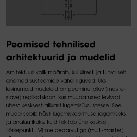
Peamised tehnilised
arhitektuurid ja mudelid
Arhitektuuri valik määrab, kui kiiresti ja turvaliselt
andmed süsteemide vahel liiguvad. Üks
levinumaid mudeleid on peamine-alluv (master-
slave) replikatsioon, kus muudatused levivad
ühest kesksest allikast lugemisüksustesse. See
mudel sobib hästi lugemiskoormuse jagamiseks
ja analüütikaks, kuid tekitab ühe keskse
tõrkepunkti. Mitme peaarvutiga (multi-master)