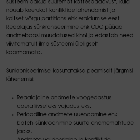
süsteem pakub suuremat kättesaadavust, kuid
nõuab keerukat konfliktide lahendamist ja
kaitset võrgu partitions ehk eraldumise eest.
Reaalajas sünkroniseerimine ehk CDC püüab
andmebaasi muudatused kinni ja edastab need
viivitamatult ilma süsteemi üleliigselt
koormamata.
Sünkroniseerimisel kasutatakse peamiselt järgmisi
lähenemisi:
Reaalajaline andmete voogedastus
operatiivseteks vajadusteks.
Perioodiline andmete uuendamine ehk
batch-sünkroonimine suurte andmemahtude
jaoks.