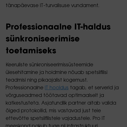
tänapäevase IT-turvalisuse vundament.
Professionaalne IT-haldus
sünkroniseerimise
toetamiseks
Keeruliste sünkroniseerimissüsteemide
ülesehitamine ja hoidmine nõuab spetsiifilisi
teadmisi ning pikaajalist kogemust.
Professionaalne
IT hooldus
tagab, et serverid ja
võrguseadmed töötavad optimaalselt ja
katkestusteta. Asjatundlik partner aitab valida
õiged protokollid, mis vastavad just teie
ettevõtte spetsiifilistele vajadustele. Pro IT
meeskond pakub tuge nii infrastruktuuri