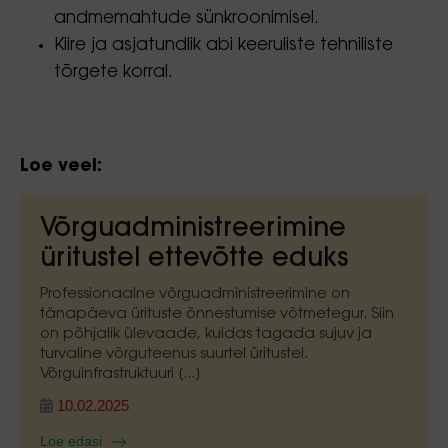
andmemahtude sünkroonimisel.
Kiire ja asjatundlik abi keeruliste tehniliste
tõrgete korral.
Loe veel:
Võrguadministreerimine
üritustel ettevõtte eduks
Professionaalne võrguadministreerimine on
tänapäeva ürituste õnnestumise võtmetegur. Siin
on põhjalik ülevaade, kuidas tagada sujuv ja
turvaline võrguteenus suurtel üritustel.
Võrguinfrastruktuuri [...]
10.02.2025
Loe edasi