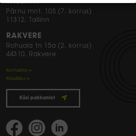
TALLINN
Pärnu mnt. 105 (7. korrus)
11312, Tallinn
RAKVERE
Rohuaia tn 15a (2. korrus)
44310, Rakvere
Kontaktid
Kasulikku
Küsi pakkumist