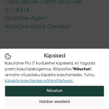
Cisco Secure Client Linux Deb
5.1.18.314
NinjaOne Agent
NinjaOne Quick Connect
Küpsised
Kasutame Pro IT kodulehel küpsiseid, et tagada
parim kasutajakogemus. Klõpsates "
Nõustun
",
Pro IT Teenused OÜ
annate nõusoleku küpsiste kasutamiseks. Tutvu
küpsiste kasutamise põhimõtetega.
hooldus@proit.ee
Nõustun
+372 682 5770
Haldan seadeid