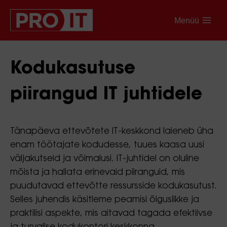
Menüü
Kodukasutuse
piirangud IT juhtidele
Tänapäeva ettevõtete IT-keskkond laieneb üha
enam töötajate kodudesse, tuues kaasa uusi
väljakutseid ja võimalusi. IT-juhtidel on oluline
mõista ja hallata erinevaid piiranguid, mis
puudutavad ettevõtte ressursside kodukasutust.
Selles juhendis käsitleme peamisi õiguslikke ja
praktilisi aspekte, mis aitavad tagada efektiivse