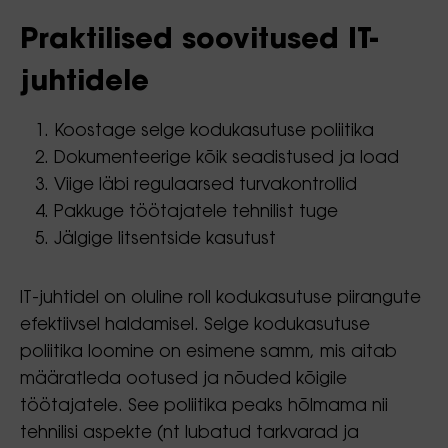
Praktilised soovitused IT-
juhtidele
Koostage selge kodukasutuse poliitika
Dokumenteerige kõik seadistused ja load
Viige läbi regulaarsed turvakontrollid
Pakkuge töötajatele tehnilist tuge
Jälgige litsentside kasutust
IT-juhtidel on oluline roll kodukasutuse piirangute
efektiivsel haldamisel. Selge kodukasutuse
poliitika loomine on esimene samm, mis aitab
määratleda ootused ja nõuded kõigile
töötajatele. See poliitika peaks hõlmama nii
tehnilisi aspekte (nt lubatud tarkvarad ja