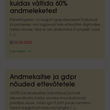
kuidas vältida 60%
andmeleketest
Küberhügieen on kogum igapäevaseid harjumusi
ja protsesse, mis tagavad teie ettevõtte digitaalse
taristu tervise. See ei ole ühekordne IT-projekt, vaid
[...]
02.04.2025
Loe edasi
Andmekaitse ja gdpr
nõuded ettevõtetele
GDPR (andmekaitse üldmäärus) ja Eesti
isikuandmete kaitse seadus moodustavad
juriidilise aluse, mida iga IT-juht peab tundma.
Need reeglid kohalduvad kõigile [...]