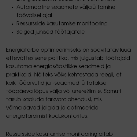
Automaatne seadmete väljalülitamine
töövälisel ajal
Ressursside kasutamise monitooring
Selged juhised töötajatele
Energiatarbe optimeerimiseks on soovitatav luua
ettevõttesisene poliitika, mis julgustab töötajaid
kasutama energiasäästlikke seadmeid ja
praktikaid. Näiteks võiks kehtestada reegli, et
kõik tööarvutid ja -seadmed lülitatakse
tööpäeva lõpus välja või unerežiimile. Samuti
tasub kaaluda tarkvaralahendusi, mis
võimaldavad jälgida ja optimeerida
energiatarbimist kodukontorites.
Ressursside kasutamise monitooring aitab