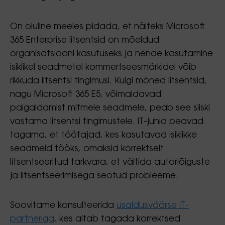
On oluline meeles pidada, et näiteks Microsoft
365 Enterprise litsentsid on mõeldud
organisatsiooni kasutuseks ja nende kasutamine
isiklikel seadmetel kommertseesmärkidel võib
rikkuda litsentsi tingimusi. Kuigi mõned litsentsid,
nagu Microsoft 365 E5, võimaldavad
paigaldamist mitmele seadmele, peab see siiski
vastama litsentsi tingimustele. IT-juhid peavad
tagama, et töötajad, kes kasutavad isiklikke
seadmeid tööks, omaksid korrektselt
litsentseeritud tarkvara, et vältida autoriõiguste
ja litsentseerimisega seotud probleeme.
Soovitame konsulteerida
usaldusväärse IT-
partneriga
, kes aitab tagada korrektsed