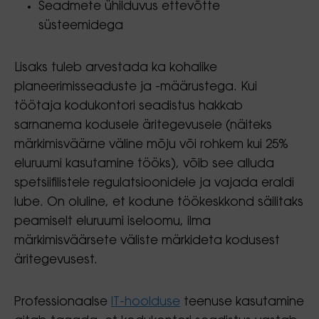
Seadmete ühilduvus ettevõtte
süsteemidega
Lisaks tuleb arvestada ka kohalike
planeerimisseaduste ja -määrustega. Kui
töötaja kodukontori seadistus hakkab
sarnanema kodusele äritegevusele (näiteks
märkimisväärne väline mõju või rohkem kui 25%
eluruumi kasutamine tööks), võib see alluda
spetsiifilistele regulatsioonidele ja vajada eraldi
lube. On oluline, et kodune töökeskkond säilitaks
peamiselt eluruumi iseloomu, ilma
märkimisväärsete väliste märkideta kodusest
äritegevusest.
Professionaalse
IT-hoolduse
teenuse kasutamine