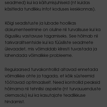
seadmed) kui ka käitumisjuhiseid (nt kuidas
käsitleda tundlikku infot koduses keskkonnas).
Kõigi seadistuste ja lubade hoolikas
dokumenteerimine on oluline nii turvalisuse kui ka
õigusliku vastavuse tagamiseks. See hõlmab nii
tarkvaralitsentside kui ka füüsiliste seadmete
ülevaadet, mis võimaldab kiiresti tuvastada ja
lahendada võimalikke probleeme.
Regulaarsed turvakontrollid aitavad ennetada
võimalikke ohte ja tagada, et kõik süsteemid
töötavad optimaalselt. Need kontrollid peaksid
hõlmama nii tehnilisi aspekte (nt turvauuenduste
olemasolu) kui ka kasutajate teadlikkuse
hindamist.