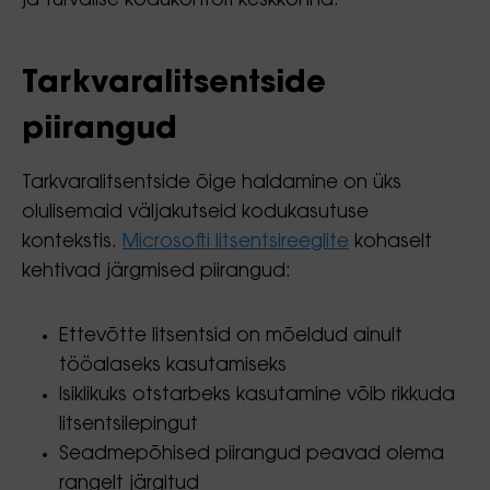
ja turvalise kodukontori keskkonna.
Tarkvaralitsentside
piirangud
Tarkvaralitsentside õige haldamine on üks
olulisemaid väljakutseid kodukasutuse
kontekstis.
Microsofti litsentsireeglite
kohaselt
kehtivad järgmised piirangud:
Ettevõtte litsentsid on mõeldud ainult
tööalaseks kasutamiseks
Isiklikuks otstarbeks kasutamine võib rikkuda
litsentsilepingut
Seadmepõhised piirangud peavad olema
rangelt järgitud