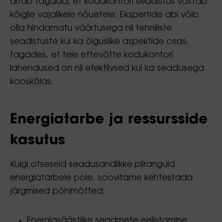
aitab tagada, et kodukontori seadistus vastab
kõigile vajalikele nõuetele. Ekspertide abi võib
olla hindamatu väärtusega nii tehniliste
seadistuste kui ka õiguslike aspektide osas,
tagades, et teie ettevõtte kodukontori
lahendused on nii efektiivsed kui ka seadusega
kooskõlas.
Energiatarbe ja ressursside
kasutus
Kuigi otseseid seadusandlikke piiranguid
energiatarbele pole, soovitame kehtestada
järgmised põhimõtted:
Energiasäästlike seadmete eelistamine