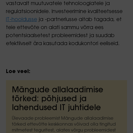
vastavalt muutuvatele tehnoloogiatele ja
regulatsioonidele. Investeerimine kvaliteetsesse
IT-hooldusse
ja -partnerlusse aitab tagada, et
teie ettevõte on alati sammu võrra ees
potentsiaalsetest probleemidest ja suudab
efektiivselt ära kasutada kodukontori eeliseid.
Loe veel:
Mängude allalaadimise
tõrked: põhjused ja
lahendused IT juhtidele
Ülevaade probleemist Mängude allalaadimise
tõrked ettevõtte keskkonnas võivad olla tingitud
mitmetest teguritest, alates võrgu probleemidest