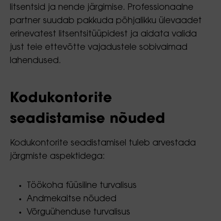
litsentsid ja nende järgimise. Professionaalne
partner suudab pakkuda põhjalikku ülevaadet
erinevatest litsentsitüüpidest ja aidata valida
just teie ettevõtte vajadustele sobivaimad
lahendused.
Kodukontorite
seadistamise nõuded
Kodukontorite seadistamisel tuleb arvestada
järgmiste aspektidega:
Töökoha füüsiline turvalisus
Andmekaitse nõuded
Võrguühenduse turvalisus