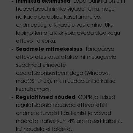
Inimlikud eksimused
: Lõpp-punktid on eriti
haavatavad inimlike vigade tõttu, nagu
nõrkade paroolide kasutamine või
andmepüügi e-kirjadele vastamine. Üks
läbimõtlemata klikk võib avada ukse kogu
ettevõtte võrku.
Seadmete mitmekesisus
: Tänapäeva
ettevõtetes kasutatakse mitmesuguseid
seadmeid erinevate
operatsioonisüsteemidega (Windows,
macOS, Linux), mis muudab ühtse kaitse
keerulisemaks.
Regulatiivsed nõuded
: GDPR ja teised
regulatsioonid nõuavad ettevõtetelt
andmete turvalist käsitlemist ja võivad
määrata trahve kuni 4% aastasest käibest,
kui nõudeid ei täideta.