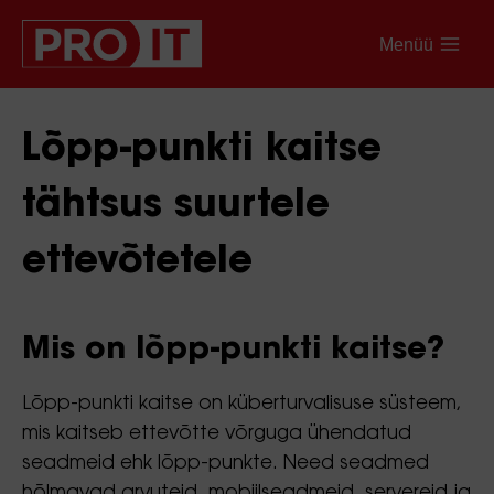
Menüü
Lõpp-punkti kaitse
tähtsus suurtele
ettevõtetele
Mis on lõpp-punkti kaitse?
Lõpp-punkti kaitse on küberturvalisuse süsteem,
mis kaitseb ettevõtte võrguga ühendatud
seadmeid ehk lõpp-punkte. Need seadmed
hõlmavad arvuteid, mobiilseadmeid, servereid ja