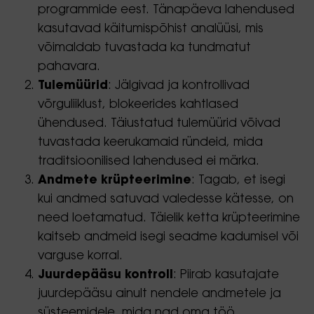
programmide eest. Tänapäeva lahendused
kasutavad käitumispõhist analüüsi, mis
võimaldab tuvastada ka tundmatut
pahavara.
Tulemüürid
: Jälgivad ja kontrollivad
võrguliiklust, blokeerides kahtlased
ühendused. Täiustatud tulemüürid võivad
tuvastada keerukamaid ründeid, mida
traditsioonilised lahendused ei märka.
Andmete krüpteerimine
: Tagab, et isegi
kui andmed satuvad valedesse kätesse, on
need loetamatud. Täielik ketta krüpteerimine
kaitseb andmeid isegi seadme kadumisel või
varguse korral.
Juurdepääsu kontroll
: Piirab kasutajate
juurdepääsu ainult nendele andmetele ja
süsteemidele, mida nad oma töö