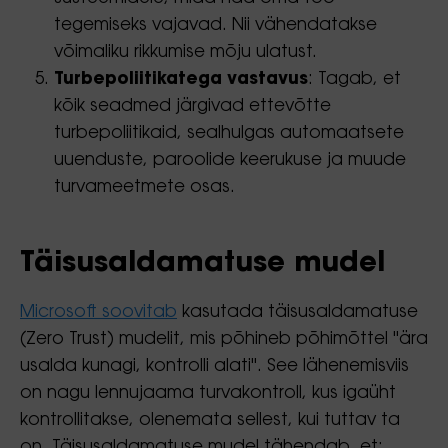
tegemiseks vajavad. Nii vähendatakse
võimaliku rikkumise mõju ulatust.
Turbepoliitikatega vastavus
: Tagab, et
kõik seadmed järgivad ettevõtte
turbepoliitikaid, sealhulgas automaatsete
uuenduste, paroolide keerukuse ja muude
turvameetmete osas.
Täisusaldamatuse mudel
Microsoft soovitab
kasutada täisusaldamatuse
(Zero Trust) mudelit, mis põhineb põhimõttel "ära
usalda kunagi, kontrolli alati". See lähenemisviis
on nagu lennujaama turvakontroll, kus igaüht
kontrollitakse, olenemata sellest, kui tuttav ta
on. Täisusaldamatuse mudel tähendab, et: