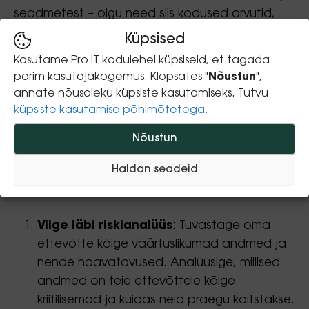
seadmetest – olgu need siis kodused arvutid,
isiklikud nutiseadmed või ettevõtte sülearvutid
Küpsised
kohvikus.
Kasutame Pro IT kodulehel küpsiseid, et tagada
parim kasutajakogemus. Klõpsates "
Nõustun
",
annate nõusoleku küpsiste kasutamiseks. Tutvu
Lõpp-punkti kaitse
küpsiste kasutamise põhimõtetega.
rakendamine ettevõttes
Nõustun
Tõhusa lõpp-punkti kaitse rakendamiseks
Haldan seadeid
soovitame järgmisi samme:
Viige läbi riskianalüüs
: Tuvastage oma
ettevõtte kõige väärtuslikumad andmed ja
nende haavatavused. Analüüsige, millised
andmed on teie ettevõttele kõige
kriitilisemad ja kuidas neid praegu kaitstakse.