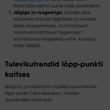
küberturbe sektor juurde sadu spetsialiste.
Jälgige ja reageerige
: Seadke sisse
süsteemid ohtude jälgimiseks ja nendele
kiireks reageerimiseks. Automaatsed
teavitused kahtlasest tegevusest
võimaldavad reageerida enne, kui kahju
saab tekkida.
Tulevikutrendid lõpp-punkti
kaitses
Kaugtöö ja hübriidtöö mudelid suurendavad
lõpp-punkti turbe keerukust, nõudes
uuenduslikke lahendusi: