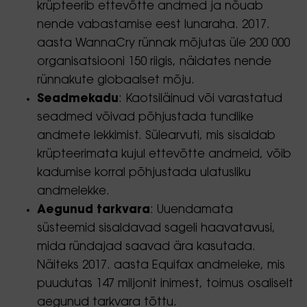
krüpteerib ettevõtte andmed ja nõuab
nende vabastamise eest lunaraha. 2017.
aasta WannaCry rünnak mõjutas üle 200 000
organisatsiooni 150 riigis, näidates nende
rünnakute globaalset mõju.
Seadmekadu
: Kaotsiläinud või varastatud
seadmed võivad põhjustada tundlike
andmete lekkimist. Sülearvuti, mis sisaldab
krüpteerimata kujul ettevõtte andmeid, võib
kadumise korral põhjustada ulatusliku
andmelekke.
Aegunud tarkvara
: Uuendamata
süsteemid sisaldavad sageli haavatavusi,
mida ründajad saavad ära kasutada.
Näiteks 2017. aasta Equifax andmeleke, mis
puudutas 147 miljonit inimest, toimus osaliselt
aegunud tarkvara tõttu.