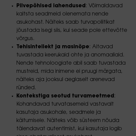
Pilvepõhised lahendused
: Võimaldavad
kaitsta seadmeid olenemata nende
asukohast. Näiteks saab turvapoliitikat
jõustada isegi siis, kui seade pole ettevõtte
võrgus.
Tehisintellekt ja masinõpe
: Aitavad
tuvastada keerukaid ohte ja anomaaliaid.
Nende tehnoloogiate abil saab tuvastada
mustreid, mida inimene ei pruugi märgata,
näiteks aja jooksul aeglaselt arenevad
ründed.
Kontekstiga seotud turvameetmed
:
Kohandavad turvatasemeid vastavalt
kasutaja asukohale, seadmele ja
käitumisele. Näiteks võib süsteem nõuda
täiendavat autentimist, kui kasutaja logib