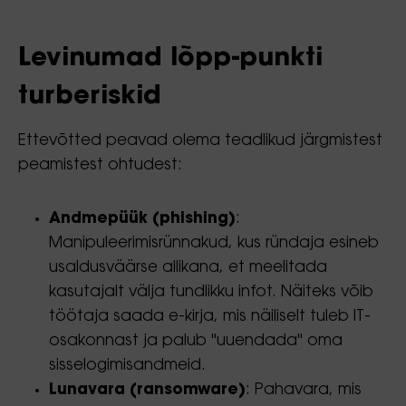
Levinumad lõpp-punkti
turberiskid
Ettevõtted peavad olema teadlikud järgmistest
peamistest ohtudest:
Andmepüük (phishing)
:
Manipuleerimisrünnakud, kus ründaja esineb
usaldusväärse allikana, et meelitada
kasutajalt välja tundlikku infot. Näiteks võib
töötaja saada e-kirja, mis näiliselt tuleb IT-
osakonnast ja palub "uuendada" oma
sisselogimisandmeid.
Lunavara (ransomware)
: Pahavara, mis