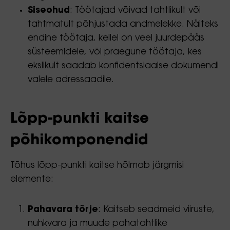
Siseohud
: Töötajad võivad tahtlikult või
tahtmatult põhjustada andmelekke. Näiteks
endine töötaja, kellel on veel juurdepääs
süsteemidele, või praegune töötaja, kes
ekslikult saadab konfidentsiaalse dokumendi
valele adressaadile.
Lõpp-punkti kaitse
põhikomponendid
Tõhus lõpp-punkti kaitse hõlmab järgmisi
elemente:
Pahavara tõrje
: Kaitseb seadmeid viiruste,
nuhkvara ja muude pahatahtlike