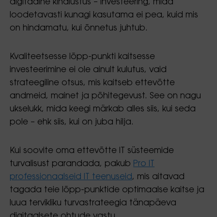
digitaalne kindlustus – investeering, mida
loodetavasti kunagi kasutama ei pea, kuid mis
on hindamatu, kui õnnetus juhtub.
Kvaliteetsesse lõpp-punkti kaitsesse
investeerimine ei ole ainult kulutus, vaid
strateegiline otsus, mis kaitseb ettevõtte
andmeid, mainet ja põhitegevust. See on nagu
ukselukk, mida keegi märkab alles siis, kui seda
pole – ehk siis, kui on juba hilja.
Kui soovite oma ettevõtte IT süsteemide
turvalisust parandada, pakub
Pro IT
professionaalseid IT teenuseid
, mis aitavad
tagada teie lõpp-punktide optimaalse kaitse ja
luua tervikliku turvastrateegia tänapäeva
digitaalsete ohtude vastu.