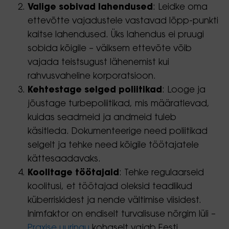
Valige sobivad lahendused
: Leidke oma
ettevõtte vajadustele vastavad lõpp-punkti
kaitse lahendused. Üks lahendus ei pruugi
sobida kõigile – väiksem ettevõte võib
vajada teistsugust lähenemist kui
rahvusvaheline korporatsioon.
Kehtestage selged poliitikad
: Looge ja
jõustage turbepoliitikad, mis määratlevad,
kuidas seadmeid ja andmeid tuleb
käsitleda. Dokumenteerige need poliitikad
selgelt ja tehke need kõigile töötajatele
kättesaadavaks.
Koolitage töötajaid
: Tehke regulaarseid
koolitusi, et töötajad oleksid teadlikud
küberriskidest ja nende vältimise viisidest.
Inimfaktor on endiselt turvalisuse nõrgim lüli –
Praxise uuringu
kohaselt vajab Eesti