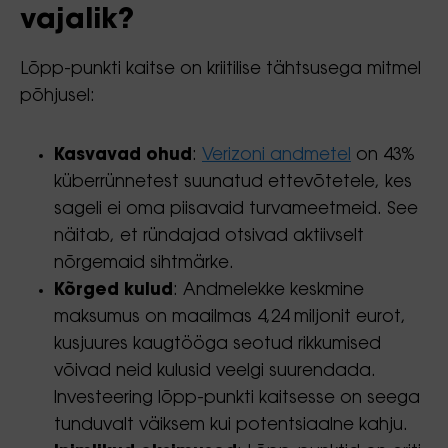
vajalik?
Lõpp-punkti kaitse on kriitilise tähtsusega mitmel
põhjusel:
Kasvavad ohud
:
Verizoni andmetel
on 43%
küberrünnetest suunatud ettevõtetele, kes
sageli ei oma piisavaid turvameetmeid. See
näitab, et ründajad otsivad aktiivselt
nõrgemaid sihtmärke.
Kõrged kulud
: Andmelekke keskmine
maksumus on maailmas 4,24 miljonit eurot,
kusjuures kaugtööga seotud rikkumised
võivad neid kulusid veelgi suurendada.
Investeering lõpp-punkti kaitsesse on seega
tunduvalt väiksem kui potentsiaalne kahju.