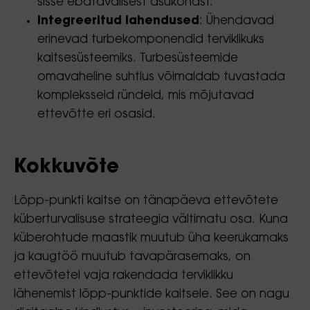
sisse ebatavalisest asukohast.
Integreeritud lahendused
: Ühendavad
erinevad turbekomponendid terviklikuks
kaitsesüsteemiks. Turbesüsteemide
omavaheline suhtlus võimaldab tuvastada
kompleksseid ründeid, mis mõjutavad
ettevõtte eri osasid.
Kokkuvõte
Lõpp-punkti kaitse on tänapäeva ettevõtete
küberturvalisuse strateegia vältimatu osa. Kuna
küberohtude maastik muutub üha keerukamaks
ja kaugtöö muutub tavapärasemaks, on
ettevõtetel vaja rakendada terviklikku
lähenemist lõpp-punktide kaitsele. See on nagu