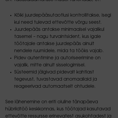
Kõiki juurdepääsutaotlusi kontrollitakse, isegi
kui need tulevad ettevõtte võrgu seest.
Juurdepääs antakse minimaalsel vajalikul
tasemel – nagu turvaintsident, kus igale
töötajale antakse juurdepääs ainult
nendele ruumidele, mida ta tööks vajab.
Pidev autentimine ja autoriseerimine on
vajalik, mitte ainult sisselogimisel.
Süsteemid jälgivad pidevalt kahtlast
tegevust, tuvastavad anomaaliaid ja
reageerivad automaatselt ohtudele.
See lähenemine on eriti oluline tänapäeva
hübriidtöö keskkonnas, kus töötajad kasutavad
ettevõtte ressursse erinevatest asukohtadest ja