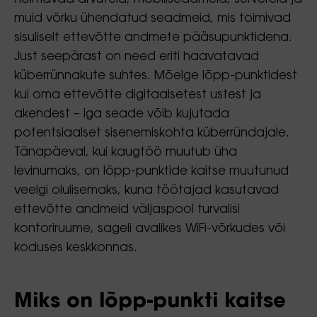
muid võrku ühendatud seadmeid, mis toimivad
sisuliselt ettevõtte andmete pääsupunktidena.
Just seepärast on need eriti haavatavad
küberrünnakute suhtes. Mõelge lõpp-punktidest
kui oma ettevõtte digitaalsetest ustest ja
akendest – iga seade võib kujutada
potentsiaalset sisenemiskohta küberründajale.
Tänapäeval, kui kaugtöö muutub üha
levinumaks, on lõpp-punktide kaitse muutunud
veelgi olulisemaks, kuna töötajad kasutavad
ettevõtte andmeid väljaspool turvalisi
kontoriruume, sageli avalikes WiFi-võrkudes või
koduses keskkonnas.
Miks on lõpp-punkti kaitse