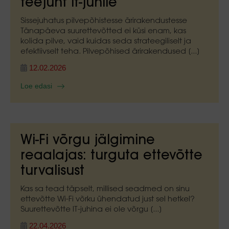
teejuht it-juhile
Sissejuhatus pilvepõhistesse ärirakendustesse
Tänapäeva suurettevõtted ei küsi enam, kas
kolida pilve, vaid kuidas seda strateegiliselt ja
efektiivselt teha. Pilvepõhised ärirakendused [...]
12.02.2026
Loe edasi
Wi-Fi võrgu jälgimine
reaalajas: turguta ettevõtte
turvalisust
Kas sa tead täpselt, millised seadmed on sinu
ettevõtte Wi-Fi võrku ühendatud just sel hetkel?
Suurettevõtte IT-juhina ei ole võrgu [...]
22.04.2026