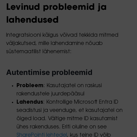
Levinud probleemid ja
lahendused
Integratsiooni käigus võivad tekkida mitmed
väljakutsed, mille lahendamine nõuab
süstemaatilist lähenemist:
Autentimise probleemid
Probleem
: Kasutajatel on raskusi
rakendustele juurdepääsul
Lahendus
: Kontrollige Microsoft Entra ID
seadistusi ja veenduge, et kasutajatel on
õiged load. Vältige mitme ID kasutamist
ühes rakenduses. Eriti oluline on see
SharePointi lehtedel
, kus teine ID võib