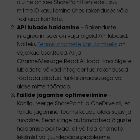
oluline on see SharePointi lehtedel, kus
mitme ID kasutamine ühes rakenduses võib
tekitada konflikte.
API lubade haldamine
– Rakenduste
integreerimiseks on vaja õigeid API lubasid.
Näiteks
Teamsi andmete kasutamiseks
on
vajalikud User.Read.All ja
ChannelMessage.Read.All load. Ilma õigete
lubadeta võivad integreeritud rakendused
töötada piiratud funktsionaalsusega või
üldse mitte töötada.
Failide jagamise optimeerimine
–
Konfigureerige SharePoint ja OneDrive nii, et
failide jagamine Teamsi kaudu oleks sujuv ja
turvaline. Seadistage automaatsed õiguste
haldamise poliitikad, et vältida andmete
lekkimist või juurdepääsuprobleeme.