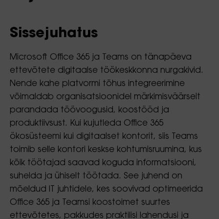
Sissejuhatus
Microsoft Office 365 ja Teams on tänapäeva
ettevõtete digitaalse töökeskkonna nurgakivid.
Nende kahe platvormi tõhus integreerimine
võimaldab organisatsioonidel märkimisväärselt
parandada töövoogusid, koostööd ja
produktiivsust. Kui kujutleda Office 365
ökosüsteemi kui digitaalset kontorit, siis Teams
toimib selle kontori keskse kohtumisruumina, kus
kõik töötajad saavad koguda informatsiooni,
suhelda ja ühiselt töötada. See juhend on
mõeldud IT juhtidele, kes soovivad optimeerida
Office 365 ja Teamsi koostoimet suurtes
ettevõtetes, pakkudes praktilisi lahendusi ja