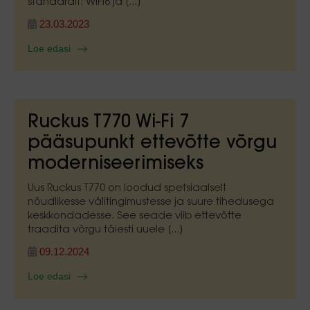
standardit: WiFi6 ja [...]
23.03.2023
Loe edasi
Ruckus T770 Wi-Fi 7
pääsupunkt ettevõtte võrgu
moderniseerimiseks
Uus Ruckus T770 on loodud spetsiaalselt
nõudlikesse välitingimustesse ja suure tihedusega
keskkondadesse. See seade viib ettevõtte
traadita võrgu täiesti uuele [...]
09.12.2024
Loe edasi