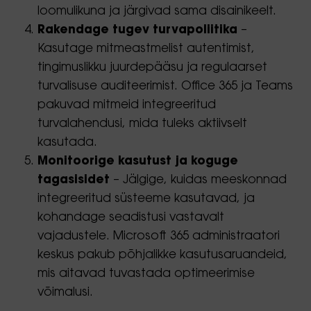
loomulikuna ja järgivad sama disainikeelt.
Rakendage tugev turvapoliitika
–
Kasutage mitmeastmelist autentimist,
tingimuslikku juurdepääsu ja regulaarset
turvalisuse auditeerimist. Office 365 ja Teams
pakuvad mitmeid integreeritud
turvalahendusi, mida tuleks aktiivselt
kasutada.
Monitoorige kasutust ja koguge
tagasisidet
– Jälgige, kuidas meeskonnad
integreeritud süsteeme kasutavad, ja
kohandage seadistusi vastavalt
vajadustele. Microsoft 365 administraatori
keskus pakub põhjalikke kasutusaruandeid,
mis aitavad tuvastada optimeerimise
võimalusi.