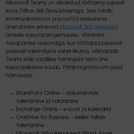
Microsoft Teams on disainitud töötama sujuvalt
koos Office 365 ökosüsteemiga. See toimib
kommunikatsiooni ja koostöö keskusena,
ühendades erinevad
Microsoft 365 teenused
ühtseks kasutajakogemuseks. Võrreldes
tavapärase olukorraga, kus töötajad peavad
pidevalt rakenduste vahel liikuma, võimaldab
Teams kõiki vajalikke toiminguid teha ühe
kasutajaliidese kaudu. Põhiintegratsiooni osad
hõlmavad:
SharePoint Online – dokumentide
talletamine ja haldamine
Exchange Online – e-post ja kalendrid
OneDrive for Business – isiklike failide
talletamine
Microsoft 365 rakendused (Word, Excel,