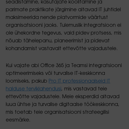
seadistamine, kasutajate koolitamine ja
parimate praktikate järgimine aitavad IT juhtidel
maksimeerida nende platvormide väärtust
organisatsiooni jaoks. Tulemuslik integratsioon ei
ole ühekordne tegevus, vaid pidev protsess, mis
nõuab tähelepanu, planeerimist ja pidevat
kohandamist vastavalt ettevõtte vajadustele.
Kui vajate abi Office 365 ja Teamsi integratsiooni
optimeerimiseks või turvalise IT-keskkonna
loomiseks, pakub
Pro IT professionaalseid IT
halduse terviklahendusi
, mis vastavad teie
ettevõtte vajadustele. Meie eksperdid aitavad
luua ühtse ja turvalise digitaalse töökeskkonna,
mis toetab teie organisatsiooni strateegilisi
eesmärke.