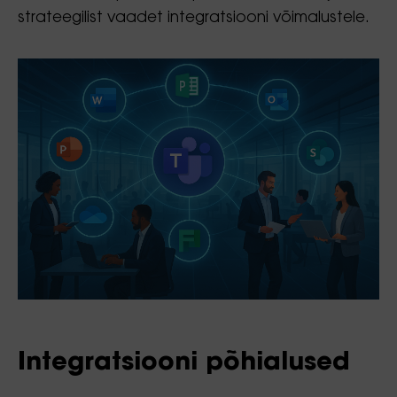
strateegilist vaadet integratsiooni võimalustele.
Integratsiooni põhialused