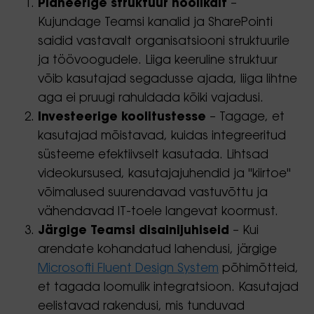
Planeerige struktuur hoolikalt
–
Kujundage Teamsi kanalid ja SharePointi
saidid vastavalt organisatsiooni struktuurile
ja töövoogudele. Liiga keeruline struktuur
võib kasutajad segadusse ajada, liiga lihtne
aga ei pruugi rahuldada kõiki vajadusi.
Investeerige koolitustesse
– Tagage, et
kasutajad mõistavad, kuidas integreeritud
süsteeme efektiivselt kasutada. Lihtsad
videokursused, kasutajajuhendid ja "kiirtoe"
võimalused suurendavad vastuvõttu ja
vähendavad IT-toele langevat koormust.
Järgige Teamsi disainijuhiseid
– Kui
arendate kohandatud lahendusi, järgige
Microsofti Fluent Design System
põhimõtteid,
et tagada loomulik integratsioon. Kasutajad
eelistavad rakendusi, mis tunduvad