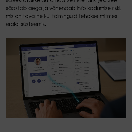
salvestatakse automaatselt kliendi kirjes. See
säästab aega ja vähendab info kadumise riski,
mis on tavaline kui toiminguid tehakse mitmes
eraldi süsteemis.