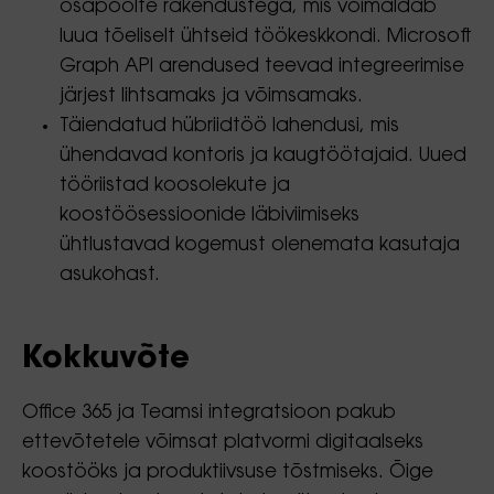
osapoolte rakendustega, mis võimaldab
luua tõeliselt ühtseid töökeskkondi. Microsoft
Graph API arendused teevad integreerimise
järjest lihtsamaks ja võimsamaks.
Täiendatud hübriidtöö lahendusi, mis
ühendavad kontoris ja kaugtöötajaid. Uued
tööriistad koosolekute ja
koostöösessioonide läbiviimiseks
ühtlustavad kogemust olenemata kasutaja
asukohast.
Kokkuvõte
Office 365 ja Teamsi integratsioon pakub
ettevõtetele võimsat platvormi digitaalseks
koostööks ja produktiivsuse tõstmiseks. Õige