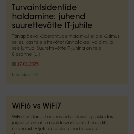
Turvaintsidentide
haldamine: juhend
suurettevõtte IT-juhile
Tänapäeva küberohtude maastikul ei ole küsimus
selles, kas teie ettevõtet rünnatakse, vaid millal
see juhtub. Suurettevõtte IT-juhina on teie
ülesanne [...]
17.01.2025
Loe edasi
WiFi6 vs WiFi7
WiFi standardid arenevad pidevalt, pakkudes
järjest kiiremat ja usaldusväärsemat traadita
ühendust. Hiljuti on turule tulnud kaks uut