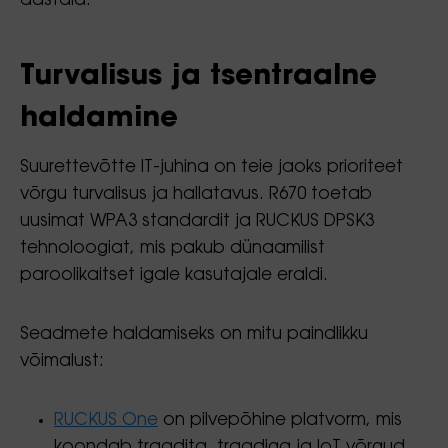
aastaid.
Turvalisus ja tsentraalne
haldamine
Suurettevõtte IT-juhina on teie jaoks prioriteet
võrgu turvalisus ja hallatavus. R670 toetab
uusimat WPA3 standardit ja RUCKUS DPSK3
tehnoloogiat, mis pakub dünaamilist
paroolikaitset igale kasutajale eraldi.
Seadmete haldamiseks on mitu paindlikku
võimalust:
RUCKUS One
on pilvepõhine platvorm, mis
koondab traadita, traadiga ja IoT võrgud