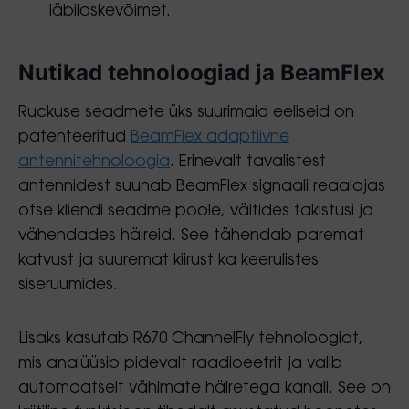
läbilaskevõimet.
Nutikad tehnoloogiad ja BeamFlex
Ruckuse seadmete üks suurimaid eeliseid on
patenteeritud
BeamFlex adaptiivne
antennitehnoloogia
. Erinevalt tavalistest
antennidest suunab BeamFlex signaali reaalajas
otse kliendi seadme poole, vältides takistusi ja
vähendades häireid. See tähendab paremat
katvust ja suuremat kiirust ka keerulistes
siseruumides.
Lisaks kasutab R670 ChannelFly tehnoloogiat,
mis analüüsib pidevalt raadioeetrit ja valib
automaatselt vähimate häiretega kanali. See on