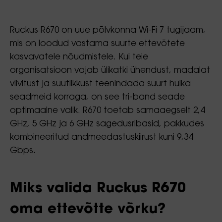
Ruckus R670 on uue põlvkonna Wi-Fi 7 tugijaam,
mis on loodud vastama suurte ettevõtete
kasvavatele nõudmistele. Kui teie
organisatsioon vajab ülikatki ühendust, madalat
viivitust ja suutlikkust teenindada suurt hulka
seadmeid korraga, on see tri-band seade
optimaalne valik. R670 toetab samaaegselt 2,4
GHz, 5 GHz ja 6 GHz sagedusribasid, pakkudes
kombineeritud andmeedastuskiirust kuni 9,34
Gbps.
Miks valida Ruckus R670
oma ettevõtte võrku?