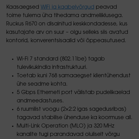
Kaasaegsed
WiFi ja kaabelvõrgud
peavad
toime tulema üha tihedama andmeliiklusega.
Ruckus R670 on disainitud keskkondadesse, kus
kasutajate arv on suur – olgu selleks siis avatud
kontorid, konverentsisaalid või õppeasutused.
Wi-Fi 7 standard (802.11be) tagab
tulevikukindla infrastruktuuri.
Toetab kuni 768 samaaegset klientühendust
ühe seadme kohta.
5 Gbps Etherneti port välistab pudelikaelad
andmeedastuses.
6 ruumilist voogu (2×2:2 igas sagedusribas)
tagavad stabiilse ühenduse ka koormuse all.
Multi-Link Operation (MLO) ja 320 MHz
kanalite tugi parandavad oluliselt võrgu