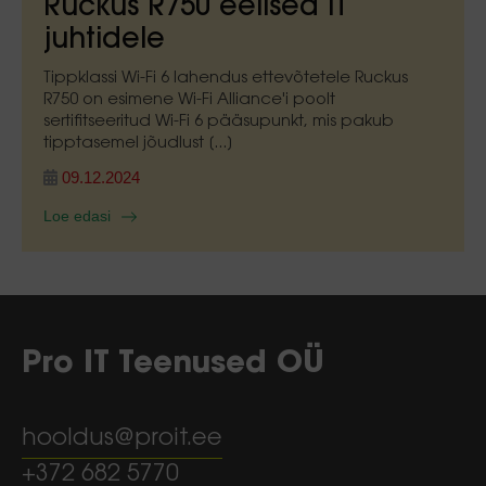
Ruckus R750 eelised IT
juhtidele
Tippklassi Wi-Fi 6 lahendus ettevõtetele Ruckus
R750 on esimene Wi-Fi Alliance'i poolt
sertifitseeritud Wi-Fi 6 pääsupunkt, mis pakub
tipptasemel jõudlust [...]
09.12.2024
Loe edasi
Pro IT Teenused OÜ
hooldus@proit.ee
+372 682 5770