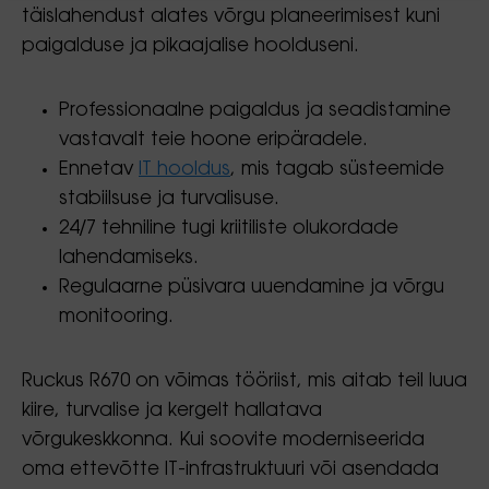
täislahendust alates võrgu planeerimisest kuni
paigalduse ja pikaajalise hoolduseni.
Professionaalne paigaldus ja seadistamine
vastavalt teie hoone eripäradele.
Ennetav
IT hooldus
, mis tagab süsteemide
stabiilsuse ja turvalisuse.
24/7 tehniline tugi kriitiliste olukordade
lahendamiseks.
Regulaarne püsivara uuendamine ja võrgu
monitooring.
Ruckus R670 on võimas tööriist, mis aitab teil luua
kiire, turvalise ja kergelt hallatava
võrgukeskkonna. Kui soovite moderniseerida
oma ettevõtte IT-infrastruktuuri või asendada