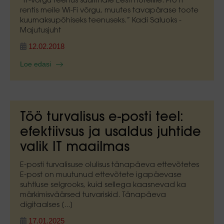
“IT-võrgu teenus suurimale Eesti hotellile. Pro IT
rentis meile Wi-Fi võrgu, muutes tavapärase toote
kuumaksupõhiseks teenuseks.” Kadi Saluoks -
Majutusjuht
12.02.2018
Loe edasi
Töö turvalisus e-posti teel:
efektiivsus ja usaldus juhtide
valik IT maailmas
E-posti turvalisuse olulisus tänapäeva ettevõtetes
E-post on muutunud ettevõtete igapäevase
suhtluse selgrooks, kuid sellega kaasnevad ka
märkimisväärsed turvariskid. Tänapäeva
digitaalses [...]
17.01.2025