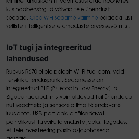
kriitiline funktsioon tihedalt asustatud hoonetes,
kus naabervõrgud võivad teie ühendust
segada.
Õige WiFi seadme valimine
eeldabki just
selliste intelligentsete omaduste arvessevõtmist.
IoT tugi ja integreeritud
lahendused
Ruckus R670 ei ole pelgalt Wi-Fi tugijaam, vaid
terviklik ühenduspunkt. Seadmesse on
integreeritud BLE (Bluetooth Low Energy) ja
Zigbee raadiod, mis võimaldavad teil ühendada
nutiseadmeid ja sensoreid ilma täiendavate
lüüsideta. USB-port pakub täiendavat
paindlikkust tuleviku laienduste jaoks, tagades,
et teie investeering püsib asjakohasena