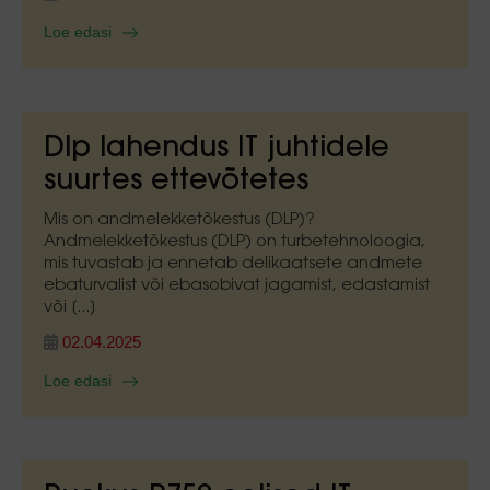
Loe edasi
Dlp lahendus IT juhtidele
suurtes ettevõtetes
Mis on andmelekketõkestus (DLP)?
Andmelekketõkestus (DLP) on turbetehnoloogia,
mis tuvastab ja ennetab delikaatsete andmete
ebaturvalist või ebasobivat jagamist, edastamist
või [...]
02.04.2025
Loe edasi