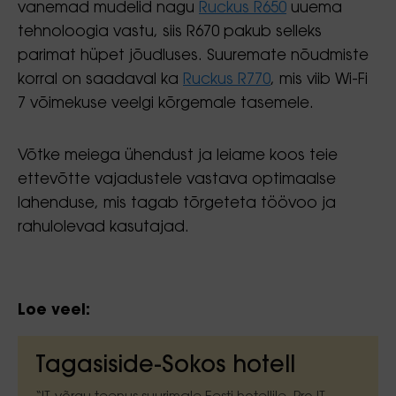
vanemad mudelid nagu
Ruckus R650
uuema
tehnoloogia vastu, siis R670 pakub selleks
parimat hüpet jõudluses. Suuremate nõudmiste
korral on saadaval ka
Ruckus R770
, mis viib Wi-Fi
7 võimekuse veelgi kõrgemale tasemele.
Võtke meiega ühendust ja leiame koos teie
ettevõtte vajadustele vastava optimaalse
lahenduse, mis tagab tõrgeteta töövoo ja
rahulolevad kasutajad.
Loe veel:
Tagasiside-Sokos hotell