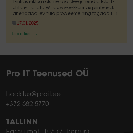
IT-infrastruktuuri oluline osa. See juhend aitab IT-
juhtidel hallata Windows-keskkonnas printereid,
lahendada levinuid probleeme ning tagada [...]
17.01.2025
Loe edasi
Pro IT Teenused OÜ
hooldus@proit.ee
+372 682 5770
TALLINN
Pärnu mnt. 105 (7. korrus)