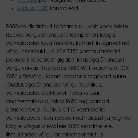
ICX 7850
põhivõrgu kommutaatorid
Ruckus C110
kontrollerid
R850 on disainitud töötama sujuvalt koos teiste
Ruckus võrgulahenduste komponentidega,
võimaldades luua tervikliku ja hästi integreeritud
võrguinfrastruktuuri. ICX 7150 kommutaatorid
pakuvad ideaalset gigabit-kiirusega ühendust
võrgu servas, toetades R850 WiFi seadmeid. ICX
7850 põhivõrgu kommutaatorid tagavad suure
jõudlusega ühenduse võrgu tuumikus,
võimaldades efektiivselt hallata suuri
andmemahtusid, mida R850 tugijaamad
genereerivad. Ruckus C110 kontrollerid
võimaldavad tsentraliseeritud haldust ja jälgimist
kõigile võrgus olevatele R850 seadmetele,
lihtsustades võrgu administreerimist ja