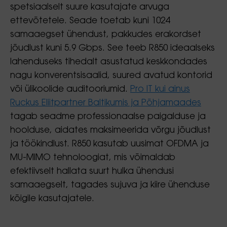
spetsiaalselt suure kasutajate arvuga
ettevõtetele. Seade toetab kuni 1024
samaaegset ühendust, pakkudes erakordset
jõudlust kuni 5.9 Gbps. See teeb R850 ideaalseks
lahenduseks tihedalt asustatud keskkondades
nagu konverentsisaalid, suured avatud kontorid
või ülikoolide auditooriumid.
Pro IT kui ainus
Ruckus Eliitpartner Baltikumis ja Põhjamaades
tagab seadme professionaalse paigalduse ja
hoolduse, aidates maksimeerida võrgu jõudlust
ja töökindlust. R850 kasutab uusimat OFDMA ja
MU-MIMO tehnoloogiat, mis võimaldab
efektiivselt hallata suurt hulka ühendusi
samaaegselt, tagades sujuva ja kiire ühenduse
kõigile kasutajatele.