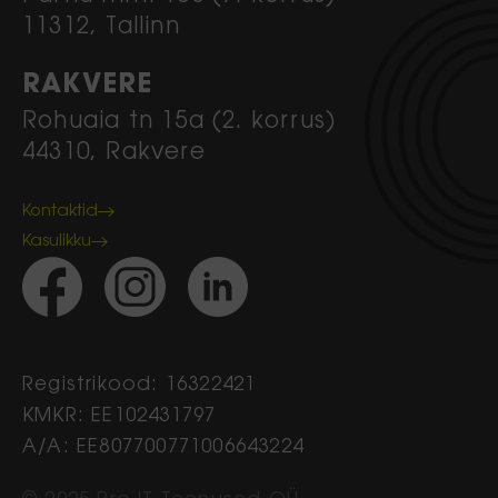
11312, Tallinn
RAKVERE
Rohuaia tn 15a (2. korrus)
44310, Rakvere
Kontaktid
Kasulikku
Registrikood: 16322421
KMKR: EE102431797
A/A: EE807700771006643224