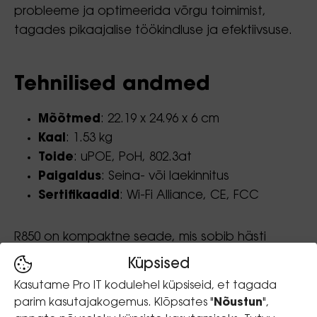
probleeme ja optimeerida võrgu toimimist,
tagades pikaajalise töökindluse ja efektiivsuse.
Tehnilised andmed
Mõõtmed
: 22.19 x 24.96 x 6 cm
Kaal
: 1.53 kg
Toide
: uPOE, PoH, 802.3at
Paigaldus
: Seina- või laekinnitus
Sertifikaadid
: Wi-Fi Alliance, CE, FCC
R850 on kompaktne seade, mis sobib hästi
erinevate paigaldusstsenaariumitega. Seadme
Küpsised
mõõtmed ja kaal võimaldavad paigaldada
Kasutame Pro IT kodulehel küpsiseid, et tagada
seda nii seinale kui lakke, kasutades
parim kasutajakogemus. Klõpsates "
Nõustun
",
kaasasolevat reguleeritavat kinnitusklambritega.