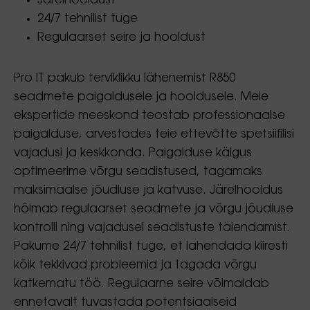
Järelhooldust
24/7 tehnilist tuge
Regulaarset seire ja hooldust
Pro IT pakub terviklikku lähenemist R850
seadmete paigaldusele ja hooldusele. Meie
ekspertide meeskond teostab professionaalse
paigalduse, arvestades teie ettevõtte spetsiifilisi
vajadusi ja keskkonda. Paigalduse käigus
optimeerime võrgu seadistused, tagamaks
maksimaalse jõudluse ja katvuse. Järelhooldus
hõlmab regulaarset seadmete ja võrgu jõudluse
kontrolli ning vajadusel seadistuste täiendamist.
Pakume 24/7 tehnilist tuge, et lahendada kiiresti
kõik tekkivad probleemid ja tagada võrgu
katkematu töö. Regulaarne seire võimaldab
ennetavalt tuvastada potentsiaalseid