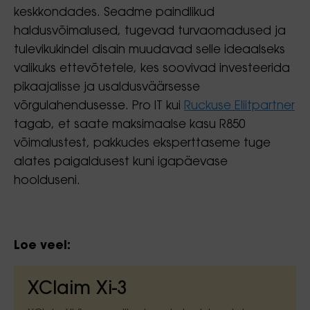
keskkondades. Seadme paindlikud
haldusvõimalused, tugevad turvaomadused ja
tulevikukindel disain muudavad selle ideaalseks
valikuks ettevõtetele, kes soovivad investeerida
pikaajalisse ja usaldusväärsesse
võrgulahendusesse. Pro IT kui
Ruckuse Eliitpartner
tagab, et saate maksimaalse kasu R850
võimalustest, pakkudes eksperttaseme tuge
alates paigaldusest kuni igapäevase
hoolduseni.
Loe veel:
XClaim Xi-3