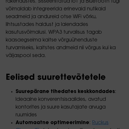
rakendustes. Sisseehitatud IoT ja Bluetooth tugi
võimaldab integreerida erinevaid nutikaid
seadmeid ja andureid otse WiFi võrku,
lihtsustades haldust ja laiendades
kasutusvõimalusi. WPA3 turvalisus tagab
kaasaegseima kaitse võrguühenduste
turvamiseks, kaitstes andmeid nii võrgus kui ka
väljaspool seda.
Eelised suurettevõtetele
Suurepärane tihedates keskkondades
:
Ideaalne konverentsisaalides, avatud
kontorites ja suure kasutajate arvuga
ruumides
Automaatne optimeerimine
:
Ruckus