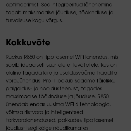
optimeerimist. See integreeritud lähenemine
tagab maksimaalse jõudluse, töökindluse ja
turvalisuse kogu võrgus.
Kokkuvõte
Ruckus R850 on tipptasemel WiFi lahendus, mis
sobib ideaalselt suurtele ettevõtetele, kus on
oluline tagada kiire ja usaldusväärne traadita
võrguühendus. Pro IT pakub seadme täielikku
paigaldus- ja hooldusteenust, tagades
maksimaalse töökindluse ja jõudluse. R850
ühendab endas uusima WiFi 6 tehnoloogia,
võimsa riistvara ja intelligentsed
tarkvaralahendused, pakkudes tipptasemel
jõudlust isegi kõige nõudlikumates