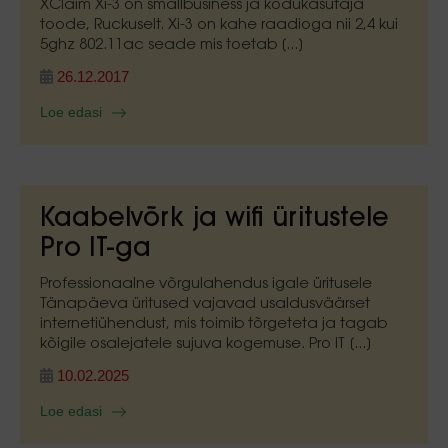
XClaim Xi-3 on smallbusiness ja kodukasutaja
toode, Ruckuselt. Xi-3 on kahe raadioga nii 2,4 kui
5ghz 802.11ac seade mis toetab [...]
26.12.2017
Loe edasi
Kaabelvõrk ja wifi üritustele
Pro IT-ga
Professionaalne võrgulahendus igale üritusele
Tänapäeva üritused vajavad usaldusväärset
internetiühendust, mis toimib tõrgeteta ja tagab
kõigile osalejatele sujuva kogemuse. Pro IT [...]
10.02.2025
Loe edasi