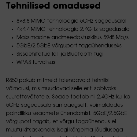
Tehnilised omadused
8×8:8 MIMO tehnoloogia 5GHz sagedusalal
4×4:4 MIMO tehnoloogia 2.4GHz sagedusalal
Maksimaalne andmeedastuskiirus 5948 Mb/s
5GbE/2.5GbE võrguport tagaühenduseks
Sisseehitatud IoT ja Bluetooth tugi
WPA3 turvalisus
R850 pakub mitmeid täiendavaid tehnilisi
võimalusi, mis muudavad selle eriti sobivaks
suurettevõtetele. Seade toetab nii 2.4GHz kui ka
5GHz sagedusala samaaegselt, võimaldades
paindlikku seadmete ühendamist. 5GbE/2.5GbE
võrguport tagab, et võrgu tagaühendus ei
muutu kitsaskohaks isegi kõrgeima jõudlusega