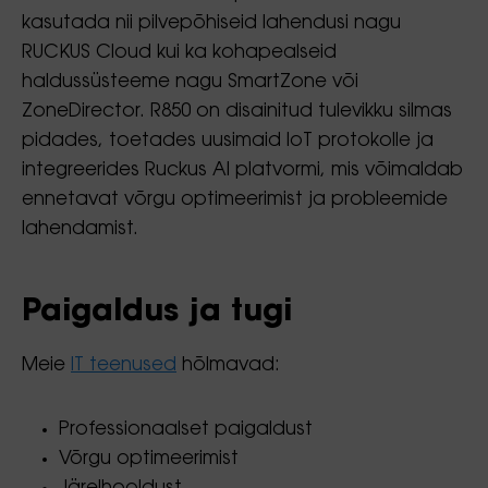
kasutada nii pilvepõhiseid lahendusi nagu
RUCKUS Cloud kui ka kohapealseid
haldussüsteeme nagu SmartZone või
ZoneDirector. R850 on disainitud tulevikku silmas
pidades, toetades uusimaid IoT protokolle ja
integreerides Ruckus AI platvormi, mis võimaldab
ennetavat võrgu optimeerimist ja probleemide
lahendamist.
Paigaldus ja tugi
Meie
IT teenused
hõlmavad:
Professionaalset paigaldust
Võrgu optimeerimist