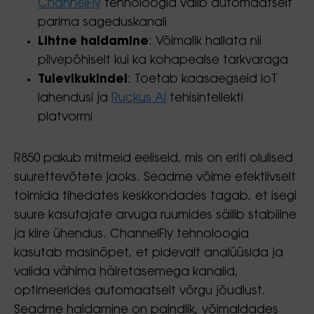
ChannelFly
tehnoloogia valib automaatselt
parima sageduskanali
Lihtne haldamine
: Võimalik hallata nii
pilvepõhiselt kui ka kohapealse tarkvaraga
Tulevikukindel
: Toetab kaasaegseid IoT
lahendusi ja
Ruckus AI
tehisintellekti
platvormi
R850 pakub mitmeid eeliseid, mis on eriti olulised
suurettevõtete jaoks. Seadme võime efektiivselt
toimida tihedates keskkondades tagab, et isegi
suure kasutajate arvuga ruumides säilib stabiilne
ja kiire ühendus. ChannelFly tehnoloogia
kasutab masinõpet, et pidevalt analüüsida ja
valida vähima häiretasemega kanalid,
optimeerides automaatselt võrgu jõudlust.
Seadme haldamine on paindlik, võimaldades