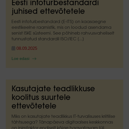
Eesti infoturbestandardi
juhised ettevõtetele
Eesti infoturbestandard (E-ITS) on kaasaegne
eestikeelne raamistik, mis on loodud asendama
senist ISKE süsteemi. See põhineb rahvusvaheliselt
tunnustatud standardil ISO/IEC [...]
08.09.2025
Loe edasi
Kasutajate teadlikkuse
koolitus suurtele
ettevõtetele
Miks on kasutajate teadlikkus IT-turvalisuses kriitilise
tähtsusega? Tänapäeva digitaalses keskkonnas
on inimfaktor endiselt kõige haavatavam lüli