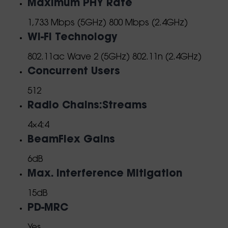
Maximum PHY Rate
1,733 Mbps (5GHz) 800 Mbps (2.4GHz)
Wi-Fi Technology
802.11ac Wave 2 (5GHz) 802.11n (2.4GHz)
Concurrent Users
512
Radio Chains:Streams
4×4:4
BeamFlex Gains
6dB
Max. Interference Mitigation
15dB
PD-MRC
Yes