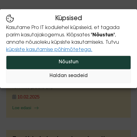
Loe veel:
Küpsised
Kasutame Pro IT kodulehel küpsiseid, et tagada
Internetiteenus
parim kasutajakogemus. Klõpsates "
Nõustun
",
konverentsidele kindlale
annate nõusoleku küpsiste kasutamiseks. Tutvu
küpsiste kasutamise põhimõtetega.
ühendusele
Nõustun
Professionaalne internetiühendus konverentsidele
Tänapäeva konverentsid nõuavad
usaldusväärset ja turvalist internetiühendust. Kui
Haldan seadeid
olete IT juht, kes vastutab suure konverentsi
tehnilise poole [...]
10.02.2025
Loe edasi