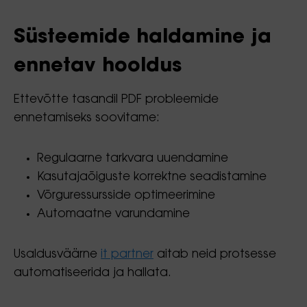
Süsteemide haldamine ja
ennetav hooldus
Ettevõtte tasandil PDF probleemide
ennetamiseks soovitame:
Regulaarne tarkvara uuendamine
Kasutajaõiguste korrektne seadistamine
Võrguressursside optimeerimine
Automaatne varundamine
Usaldusväärne
it partner
aitab neid protsesse
automatiseerida ja hallata.