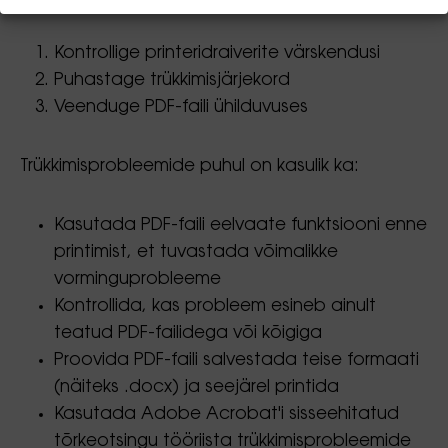
Kontrollige printeridraiverite värskendusi
Puhastage trükkimisjärjekord
Veenduge PDF-faili ühilduvuses
Trükkimisprobleemide puhul on kasulik ka:
Kasutada PDF-faili eelvaate funktsiooni enne
printimist, et tuvastada võimalikke
vorminguprobleeme
Kontrollida, kas probleem esineb ainult
teatud PDF-failidega või kõigiga
Proovida PDF-faili salvestada teise formaati
(näiteks .docx) ja seejärel printida
Kasutada Adobe Acrobat'i sisseehitatud
tõrkeotsingu tööriista trükkimisprobleemide