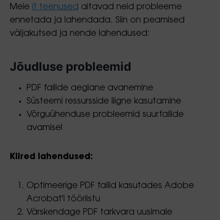
Meie
it teenused
aitavad neid probleeme
ennetada ja lahendada. Siin on peamised
väljakutsed ja nende lahendused:
Jõudluse probleemid
PDF failide aeglane avanemine
Süsteemi ressursside liigne kasutamine
Võrguühenduse probleemid suurfailide
avamisel
Kiired lahendused:
Optimeerige PDF failid kasutades Adobe
Acrobat'i tööriistu
Värskendage PDF tarkvara uusimale