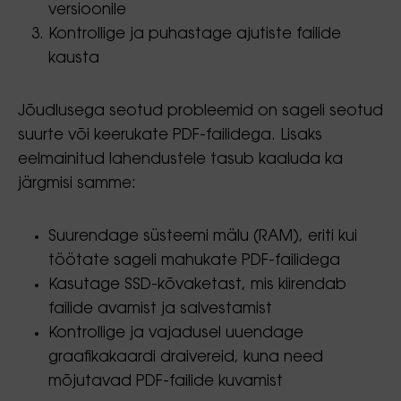
versioonile
Kontrollige ja puhastage ajutiste failide
kausta
Jõudlusega seotud probleemid on sageli seotud
suurte või keerukate PDF-failidega. Lisaks
eelmainitud lahendustele tasub kaaluda ka
järgmisi samme:
Suurendage süsteemi mälu (RAM), eriti kui
töötate sageli mahukate PDF-failidega
Kasutage SSD-kõvaketast, mis kiirendab
failide avamist ja salvestamist
Kontrollige ja vajadusel uuendage
graafikakaardi draivereid, kuna need
mõjutavad PDF-failide kuvamist