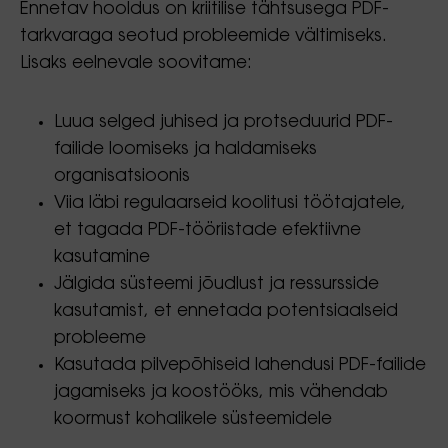
Ennetav hooldus on kriitilise tähtsusega PDF-
tarkvaraga seotud probleemide vältimiseks.
Lisaks eelnevale soovitame:
Luua selged juhised ja protseduurid PDF-
failide loomiseks ja haldamiseks
organisatsioonis
Viia läbi regulaarseid koolitusi töötajatele,
et tagada PDF-tööriistade efektiivne
kasutamine
Jälgida süsteemi jõudlust ja ressursside
kasutamist, et ennetada potentsiaalseid
probleeme
Kasutada pilvepõhiseid lahendusi PDF-failide
jagamiseks ja koostööks, mis vähendab
koormust kohalikele süsteemidele