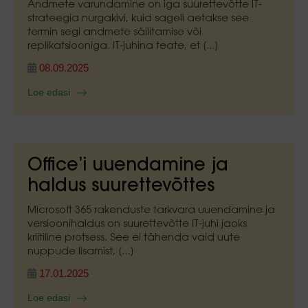
Andmete varundamine on iga suurettevõtte IT-
strateegia nurgakivi, kuid sageli aetakse see
termin segi andmete säilitamise või
replikatsiooniga. IT-juhina teate, et [...]
08.09.2025
Loe edasi
Office’i uuendamine ja
haldus suurettevõttes
Microsoft 365 rakenduste tarkvara uuendamine ja
versioonihaldus on suurettevõtte IT-juhi jaoks
kriitiline protsess. See ei tähenda vaid uute
nuppude lisamist, [...]
17.01.2025
Loe edasi