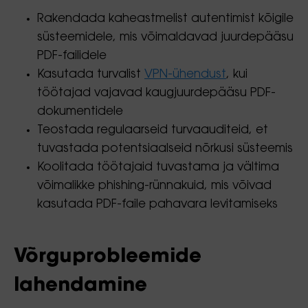
Rakendada kaheastmelist autentimist kõigile
süsteemidele, mis võimaldavad juurdepääsu
PDF-failidele
Kasutada turvalist
VPN-ühendust
, kui
töötajad vajavad kaugjuurdepääsu PDF-
dokumentidele
Teostada regulaarseid turvaauditeid, et
tuvastada potentsiaalseid nõrkusi süsteemis
Koolitada töötajaid tuvastama ja vältima
võimalikke phishing-rünnakuid, mis võivad
kasutada PDF-faile pahavara levitamiseks
Võrguprobleemide
lahendamine