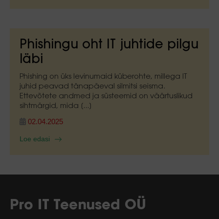
Phishingu oht IT juhtide pilgu
läbi
Phishing on üks levinumaid küberohte, millega IT
juhid peavad tänapäeval silmitsi seisma.
Ettevõtete andmed ja süsteemid on väärtuslikud
sihtmärgid, mida [...]
02.04.2025
Loe edasi
Pro IT Teenused OÜ