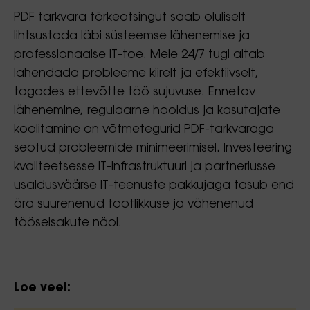
PDF tarkvara tõrkeotsingut saab oluliselt
lihtsustada läbi süsteemse lähenemise ja
professionaalse IT-toe. Meie 24/7 tugi aitab
lahendada probleeme kiirelt ja efektiivselt,
tagades ettevõtte töö sujuvuse. Ennetav
lähenemine, regulaarne hooldus ja kasutajate
koolitamine on võtmetegurid PDF-tarkvaraga
seotud probleemide minimeerimisel. Investeering
kvaliteetsesse IT-infrastruktuuri ja partnerlusse
usaldusväärse IT-teenuste pakkujaga tasub end
ära suurenenud tootlikkuse ja vähenenud
tööseisakute näol.
Loe veel: