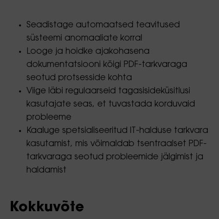
Seadistage automaatsed teavitused
süsteemi anomaaliate korral
Looge ja hoidke ajakohasena
dokumentatsiooni kõigi PDF-tarkvaraga
seotud protsesside kohta
Viige läbi regulaarseid tagasisideküsitlusi
kasutajate seas, et tuvastada korduvaid
probleeme
Kaaluge spetsialiseeritud IT-halduse tarkvara
kasutamist, mis võimaldab tsentraalset PDF-
tarkvaraga seotud probleemide jälgimist ja
haldamist
Kokkuvõte