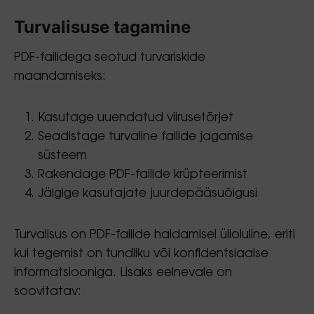
Turvalisuse tagamine
PDF-failidega seotud turvariskide
maandamiseks:
Kasutage uuendatud viirusetõrjet
Seadistage turvaline failide jagamise
süsteem
Rakendage PDF-failide krüpteerimist
Jälgige kasutajate juurdepääsuõigusi
Turvalisus on PDF-failide haldamisel ülioluline, eriti
kui tegemist on tundliku või konfidentsiaalse
informatsiooniga. Lisaks eelnevale on
soovitatav: