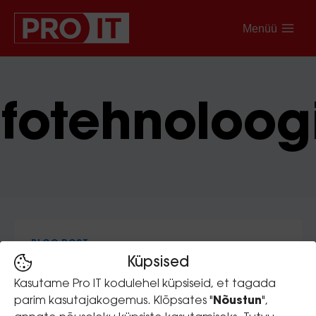
Menüü
nfotehnoloog
BLOG-POST
Küpsised
Serverivalik – kapike
Kasutame Pro IT kodulehel küpsiseid, et tagada
nurgas või pilveke
parim kasutajakogemus. Klõpsates "
Nõustun
",