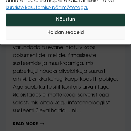
annate nõusoleku küpsiste kasutamiseks. Tutvu
taevas?
küpsiste kasutamise põhimõtetega.
Nõustun
By
Pro IT
14.05.2015
Pea iga ettevõte on seisnud serveri
Haldan seadeid
soetamise eel küsimusega, kuhu
varundada tulevane infotulv koos
dokumentide, meilide, firmasiseste
süsteemide ja muu kraamiga, mis
paberkujul nõuaks pilvelõhkuja suurust
arhiivi. Eks ikka kuhugi kappi koos IT-poisiga.
Aga saab ka teisiti! Kontoris arvuti taga
klõbistades ei mõtle keegi serverist ega
sellest, mis aitab kogu infotehnoloogilist
süsteemi üleval hoida… nii…
READ MORE