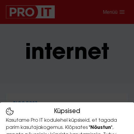
Menüü
internet
BLOG-POST
Küpsised
Serverivalik – kapike
Kasutame Pro IT kodulehel küpsiseid, et tagada
nurgas või pilveke
parim kasutajakogemus. Klõpsates "
Nõustun
",