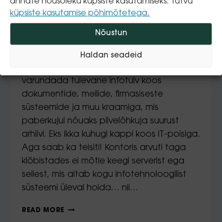
annate nõusoleku küpsiste kasutamiseks. Tutvu
taevas?
küpsiste kasutamise põhimõtetega.
Nõustun
By
Pro IT
14.05.2015
Pea iga ettevõte on seisnud serveri
Haldan seadeid
soetamise eel küsimusega, kuhu
varundada tulevane infotulv koos
dokumentide, meilide, firmasiseste
süsteemide ja muu kraamiga, mis
paberkujul nõuaks pilvelõhkuja suurust
arhiivi. Eks ikka kuhugi kappi koos IT-poisiga.
Aga saab ka teisiti! Kontoris arvuti taga
klõbistades ei mõtle keegi serverist ega
sellest, mis aitab kogu infotehnoloogilist
süsteemi üleval hoida… nii…
READ MORE