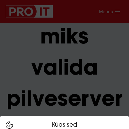
Menüü
miks
valida
pilveserver
Küpsised