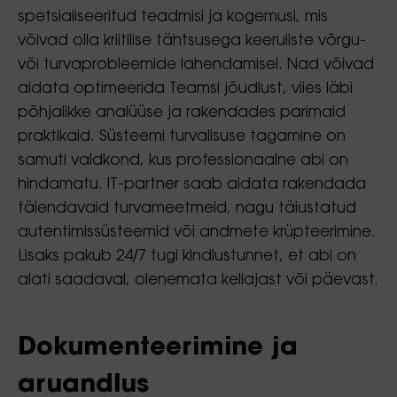
spetsialiseeritud teadmisi ja kogemusi, mis
võivad olla kriitilise tähtsusega keeruliste võrgu-
või turvaprobleemide lahendamisel. Nad võivad
aidata optimeerida Teamsi jõudlust, viies läbi
põhjalikke analüüse ja rakendades parimaid
praktikaid. Süsteemi turvalisuse tagamine on
samuti valdkond, kus professionaalne abi on
hindamatu. IT-partner saab aidata rakendada
täiendavaid turvameetmeid, nagu täiustatud
autentimissüsteemid või andmete krüpteerimine.
Lisaks pakub 24/7 tugi kindlustunnet, et abi on
alati saadaval, olenemata kellajast või päevast.
Dokumenteerimine ja
aruandlus