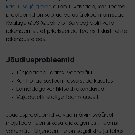
kasutuse jälgimine
aitab tuvastada, kas Teamsi
probleemid on seotud võrgu ülekoormamisega.
Kaaluge QoS (Quality of Service) poliitikate
rakendamist, et prioriseerida Teamsi liiklust teiste
rakenduste ees.
Jõudlusprobleemid
Tühjendage Teams'i vahemälu
Kontrollige süsteemiressursside kasutust
Eemaldage konfliktsed rakendused
Vajadusel installige Teams uuesti
Jõudlusprobleemid võivad märkimisväärselt
mõjutada Teamsi kasutajakogemust. Teamsi
vahemälu tühjendamine on sageli kiire ja tõhus