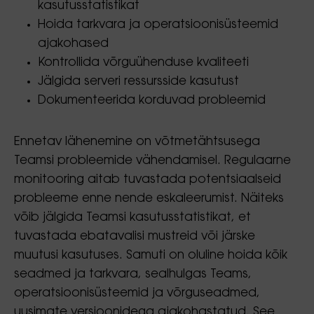
kasutusstatistikat
Hoida tarkvara ja operatsioonisüsteemid
ajakohased
Kontrollida võrguühenduse kvaliteeti
Jälgida serveri ressursside kasutust
Dokumenteerida korduvad probleemid
Ennetav lähenemine on võtmetähtsusega
Teamsi probleemide vähendamisel. Regulaarne
monitooring aitab tuvastada potentsiaalseid
probleeme enne nende eskaleerumist. Näiteks
võib jälgida Teamsi kasutusstatistikat, et
tuvastada ebatavalisi mustreid või järske
muutusi kasutuses. Samuti on oluline hoida kõik
seadmed ja tarkvara, sealhulgas Teams,
operatsioonisüsteemid ja võrguseadmed,
uusimate versioonidega ajakohastatud. See