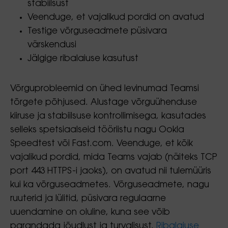
stabiilsust
Veenduge, et vajalikud pordid on avatud
Testige võrguseadmete püsivara
värskendusi
Jälgige ribalaiuse kasutust
Võrguprobleemid on ühed levinumad Teamsi
tõrgete põhjused. Alustage võrguühenduse
kiiruse ja stabiilsuse kontrollimisega, kasutades
selleks spetsiaalseid tööriistu nagu Ookla
Speedtest või Fast.com. Veenduge, et kõik
vajalikud pordid, mida Teams vajab (näiteks TCP
port 443 HTTPS-i jaoks), on avatud nii tulemüüris
kui ka võrguseadmetes. Võrguseadmete, nagu
ruuterid ja lülitid, püsivara regulaarne
uuendamine on oluline, kuna see võib
parandada jõudlust ja turvalisust.
Ribalaiuse