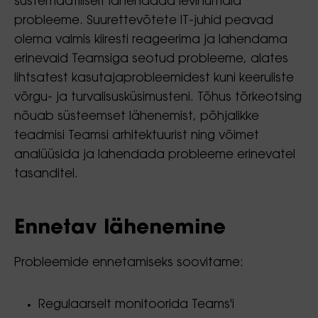
süstemaatiliselt lahendada levinumaid
probleeme. Suurettevõtete IT-juhid peavad
olema valmis kiiresti reageerima ja lahendama
erinevaid Teamsiga seotud probleeme, alates
lihtsatest kasutajaprobleemidest kuni keeruliste
võrgu- ja turvalisusküsimusteni. Tõhus tõrkeotsing
nõuab süsteemset lähenemist, põhjalikke
teadmisi Teamsi arhitektuurist ning võimet
analüüsida ja lahendada probleeme erinevatel
tasanditel.
Ennetav lähenemine
Probleemide ennetamiseks soovitame:
Regulaarselt monitoorida Teams'i