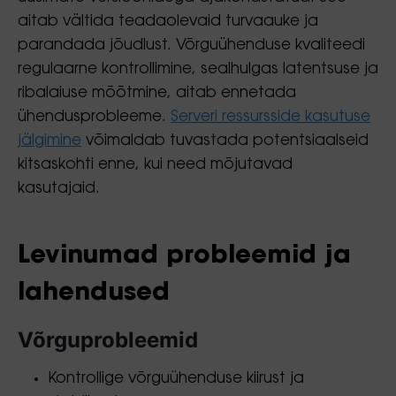
aitab vältida teadaolevaid turvaauke ja
parandada jõudlust. Võrguühenduse kvaliteedi
regulaarne kontrollimine, sealhulgas latentsuse ja
ribalaiuse mõõtmine, aitab ennetada
ühendusprobleeme.
Serveri ressursside kasutuse
jälgimine
võimaldab tuvastada potentsiaalseid
kitsaskohti enne, kui need mõjutavad
kasutajaid.
Levinumad probleemid ja
lahendused
Võrguprobleemid
Kontrollige võrguühenduse kiirust ja