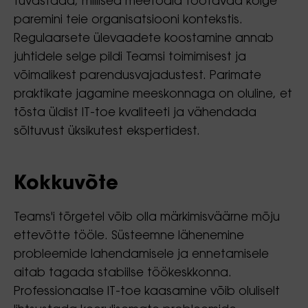
tuvastada, millised meetodid töötavad kõige
paremini teie organisatsiooni kontekstis.
Regulaarsete ülevaadete koostamine annab
juhtidele selge pildi Teamsi toimimisest ja
võimalikest parendusvajadustest. Parimate
praktikate jagamine meeskonnaga on oluline, et
tõsta üldist IT-toe kvaliteeti ja vähendada
sõltuvust üksikutest ekspertidest.
Kokkuvõte
Teams'i tõrgetel võib olla märkimisväärne mõju
ettevõtte tööle. Süsteemne lähenemine
probleemide lahendamisele ja ennetamisele
aitab tagada stabiilse töökeskkonna.
Professionaalse IT-toe kaasamine võib oluliselt