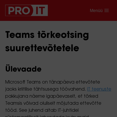
Menüü
Teams tõrkeotsing
suurettevõtetele
Ülevaade
Microsoft Teams on tänapäeva ettevõtete
jaoks kriitilise tähtsusega töövahend.
IT teenuste
pakkujana näeme igapäevaselt, et tõrked
Teamsis võivad oluliselt mõjutada ettevõtte
tööd. See juhend aitab IT-juhtidel