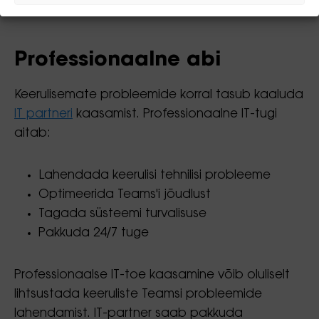
ja ennetab selle kordumist tulevikus.
Professionaalne abi
Keerulisemate probleemide korral tasub kaaluda
IT partneri
kaasamist. Professionaalne IT-tugi
aitab:
Lahendada keerulisi tehnilisi probleeme
Optimeerida Teams'i jõudlust
Tagada süsteemi turvalisuse
Pakkuda 24/7 tuge
Professionaalse IT-toe kaasamine võib oluliselt
lihtsustada keeruliste Teamsi probleemide
lahendamist. IT-partner saab pakkuda