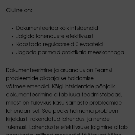
Oluline on:
Dokumenteerida kõik intsidendid
Jälgida lahenduste efektiivsust
Koostada regulaarseid ülevaateid
Jagada parimaid praktikaid meeskonnaga
Dokumenteerimine ja aruandlus on Teamsi
probleemide pikaajalise haldamise
võtmeelemendid. Kõigi intsidentide põhjalik
dokumenteerimine aitab luua teadmistebaasi,
millest on tulevikus kasu sarnaste probleemide
lahendamisel. See peaks hõlmama probleemi
kirjeldust, rakendatud lahendusi ja nende
tulemusi. Lahenduste efektiivsuse jälgimine aitab