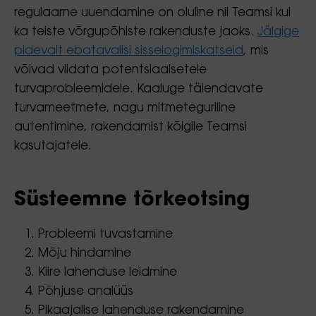
regulaarne uuendamine on oluline nii Teamsi kui
ka teiste võrgupõhiste rakenduste jaoks.
Jälgige
pidevalt ebatavalisi sisselogimiskatseid
, mis
võivad viidata potentsiaalsetele
turvaprobleemidele. Kaaluge täiendavate
turvameetmete, nagu mitmeteguriline
autentimine, rakendamist kõigile Teamsi
kasutajatele.
Süsteemne tõrkeotsing
Probleemi tuvastamine
Mõju hindamine
Kiire lahenduse leidmine
Põhjuse analüüs
Pikaajalise lahenduse rakendamine