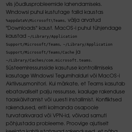
viis jõudlusprobleemide lahendamiseks.
Windowsi puhul kustutage failid kaustas
, välja arvatud
%appdata%\Microsoft\Teams
"Downloads" kaust. MacOS-i puhul tühjendage
kaustad
~/Library/Application
,
Support/Microsoft/Teams
~/Library/Application
ja
Support/Microsoft/Teams/Cache
.
~/Library/Caches/com.microsoft.teams
Süsteemiressursside kasutuse kontrollimiseks
kasutage Windowsi Tegumihalduri või MacOS-i
Aktiivsusmonitori. Kui märkate, et Teams kasutab
ebatavaliselt palju ressursse, kaaluge rakenduse
taaskäivitamist või uuesti installimist. Konfliktsed
rakendused, eriti kolmanda osapoole
turvatarkvarad või VPN-id, võivad samuti
põhjustada probleeme. Proovige ajutiselt
keelata kahtlustatavad rakendused, et näha,