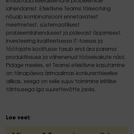
lihtsustada keerulisemate probleemide
lahendamist. Efektiivne Teamsi tõrkeotsing
nõuab kombinatsiooni ennetavatest
meetmetest, süstemaatilisest
probleemilahendusest ja pidevast õppimisest.
Investeering kvaliteetsesse IT-toesse ja
töötajate koolitusse tasub end ära parema
produktiivsuse ja vähenenud tööseisakute näol.
Pidage meeles, et Teamsi efektiivne kasutamine
on tänapäeva ärimaailmas konkurentsieelise
allikas, seega on selle sujuv toimimine kriitilise
tähtsusega iga suurettevõtte jaoks.
Loe veel: