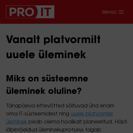
Menüü
Vanalt platvormilt
uuele üleminek
Miks on süsteemne
üleminek oluline?
Tänapäeva ettevõtted sõltuvad üha enam
oma IT-süsteemidest ning
uuele platvormile
üleminek
peab olema hoolikalt planeeritud. Hästi
läbimõeldud üleminekuprotsess tagab