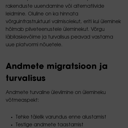
rakenduste uuendamine või alternatiivide
leidmine. Oluline on ka hinnata
võrguinfrastruktuuri valmisolekut, eriti kui üleminek
hõlmab pilveteenustele üleminekut. Võrgu
läbilaskevõime ja turvalisus peavad vastama
uue platvormi nõuetele.
Andmete migratsioon ja
turvalisus
Andmete turvaline üleviimine on ülemineku
võtmeaspekt:
Tehke täielik varundus enne alustamist
Testige andmete taastamist