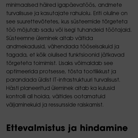
minimaalsed häired igapäevatöös, andmete
turvalisuse ja kasutajate rahulolu. Eriti oluline on
see suurettevõtetes, kus süsteemide tõrgeteta
töö mõjutab sadu või isegi tuhandeid töötajaid.
Süsteemne üleminek aitab vältida
andmekadusid, vähendada tööseisakuid ja
tagada, et kõik olulised funktsioonid jätkavad
tõrgeteta toimimist. Lisaks võimaldab see
optimeerida protsesse, tõsta tootlikkust ja
parandada üldist IT-infrastruktuuri turvalisust.
Hästi planeeritud üleminek aitab ka kulusid
kontrolli all hoida, vältides ootamatuid
väljaminekuid ja ressursside raiskamist.
Ettevalmistus ja hindamine