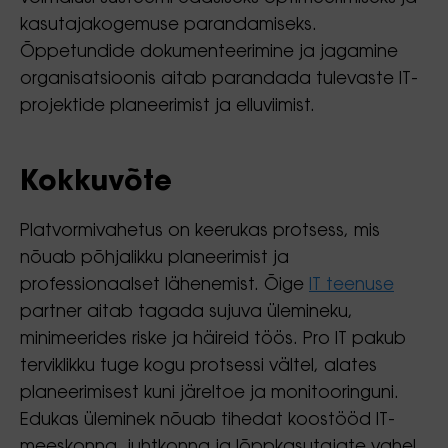
kasutajakogemuse parandamiseks.
Õppetundide dokumenteerimine ja jagamine
organisatsioonis aitab parandada tulevaste IT-
projektide planeerimist ja elluviimist.
Kokkuvõte
Platvormivahetus on keerukas protsess, mis
nõuab põhjalikku planeerimist ja
professionaalset lähenemist. Õige
IT teenuse
partner aitab tagada sujuva ülemineku,
minimeerides riske ja häireid töös. Pro IT pakub
terviklikku tuge kogu protsessi vältel, alates
planeerimisest kuni järeltoe ja monitooringuni.
Edukas üleminek nõuab tihedat koostööd IT-
meeskonna, juhtkonna ja lõppkasutajate vahel.