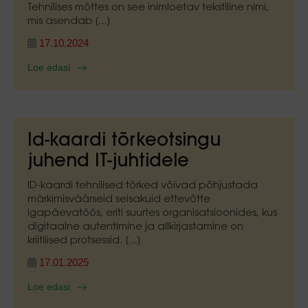
Tehnilises mõttes on see inimloetav tekstiline nimi,
mis asendab [...]
17.10.2024
Loe edasi
Id-kaardi tõrkeotsingu
juhend IT-juhtidele
ID-kaardi tehnilised tõrked võivad põhjustada
märkimisväärseid seisakuid ettevõtte
igapäevatöös, eriti suurtes organisatsioonides, kus
digitaalne autentimine ja allkirjastamine on
kriitilised protsessid. [...]
17.01.2025
Loe edasi