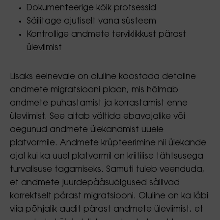
Dokumenteerige kõik protsessid
Säilitage ajutiselt vana süsteem
Kontrollige andmete terviklikkust pärast
üleviimist
Lisaks eelnevale on oluline koostada detailne
andmete migratsiooni plaan, mis hõlmab
andmete puhastamist ja korrastamist enne
üleviimist. See aitab vältida ebavajalike või
aegunud andmete ülekandmist uuele
platvormile. Andmete krüpteerimine nii ülekande
ajal kui ka uuel platvormil on kriitilise tähtsusega
turvalisuse tagamiseks. Samuti tuleb veenduda,
et andmete juurdepääsuõigused säilivad
korrektselt pärast migratsiooni. Oluline on ka läbi
viia põhjalik audit pärast andmete üleviimist, et