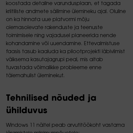
koostada detailne varundusplaan, et tagada
kriitiliste andmete säilimine ülemineku ajal. Oluline
on ka hinnata uue platvormi mõju
olemasolevate rakenduste ja teenuste
toimimisele ning vajadusel planeerida nende
kohandamine või uuendamine. Ettevalmistuse
faasis tasub kaaluda ka pilootprojekti läbiviimist
väiksema kasutajagrupi peal, mis aitab
tuvastada võimalikke probleeme enne
täiemahulist üleminekut.
Tehnilised nõuded ja
ühilduvus
Windows 11 näitel peab arvutitöökoht vastama