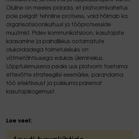
Oluline on meeles pidada, et platvormivahetus
pole pelgalt tehniline protsess, vaid hõlmab ka
organisatsioonikultuuri ja tööprotsesside
muutmist. Pidev kommunikatsioon, kasutajate
kaasamine ja paindlikkus ootamatute
olukordadega toimetulekuks on
võtmetähtsusega edukas üleminekus.
Lõpptulemusena peaks uus platvorm toetama
ettevõtte strateegilisi eesmärke, parandama
töö efektiivsust ja pakkuma paremat
kasutajakogemust.
Loe veel: