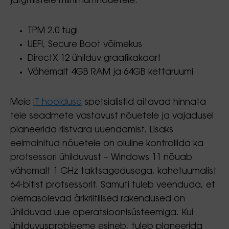
järgmistele miinimumnõuetele:
TPM 2.0 tugi
UEFI, Secure Boot võimekus
DirectX 12 ühilduv graafikakaart
Vähemalt 4GB RAM ja 64GB kettaruumi
Meie
IT hoolduse
spetsialistid aitavad hinnata
teie seadmete vastavust nõuetele ja vajadusel
planeerida riistvara uuendamist. Lisaks
eelmainitud nõuetele on oluline kontrollida ka
protsessori ühilduvust – Windows 11 nõuab
vähemalt 1 GHz taktsagedusega, kahetuumalist
64-bitist protsessorit. Samuti tuleb veenduda, et
olemasolevad ärikriitilised rakendused on
ühilduvad uue operatsioonisüsteemiga. Kui
ühilduvusprobleeme esineb, tuleb planeerida