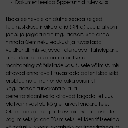
Dokumenteerida õppetunnid tulevikuks
Lisaks eelnevale on oluline seada selged
tulemuslikkuse indikaatorid (KPI-d) uue platvormi
jaoks ja jälgida neid regulaarselt. See aitab
hinnata ülemineku edukust ja tuvastada
valdkondi, mis vajavad täiendavat tähelepanu.
Tasub kaaluda ka automaatsete
monitooringutööriistade kasutusele võtmist, mis
aitavad ennetavalt tuvastada potentsiaalseid
probleeme enne nende eskaleerumist.
Regulaarsed turvakontrollid ja
penetratsioonitestid aitavad tagada, et uus
platvorm vastab kõigile turvastandarditele.
Oluline on ka luua protsess pideva tagasiside
kogumiseks ja analüüsimiseks, et identifitseerida
võimalusi süsteemi edasiseks optimeerimiseks ja