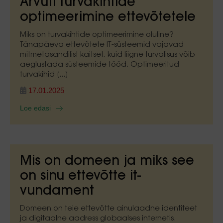
Arvuti turvakihtide
optimeerimine ettevõtetele
Miks on turvakihtide optimeerimine oluline?
Tänapäeva ettevõtete IT-süsteemid vajavad
mitmetasandilist kaitset, kuid liigne turvalisus võib
aeglustada süsteemide tööd. Optimeeritud
turvakihid [...]
17.01.2025
Loe edasi
Mis on domeen ja miks see
on sinu ettevõtte it-
vundament
Domeen on teie ettevõtte ainulaadne identiteet
ja digitaalne aadress globaalses internetis.