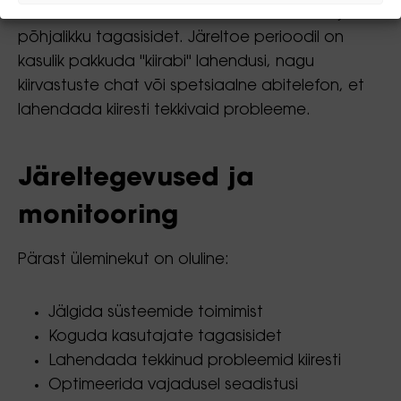
anonüümsed võimalused, et saada ausat ja
põhjalikku tagasisidet. Järeltoe perioodil on
kasulik pakkuda "kiirabi" lahendusi, nagu
kiirvastuste chat või spetsiaalne abitelefon, et
lahendada kiiresti tekkivaid probleeme.
Järeltegevused ja
monitooring
Pärast üleminekut on oluline:
Jälgida süsteemide toimimist
Koguda kasutajate tagasisidet
Lahendada tekkinud probleemid kiiresti
Optimeerida vajadusel seadistusi