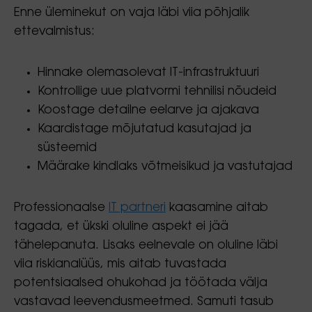
Enne üleminekut on vaja läbi viia põhjalik
ettevalmistus:
Hinnake olemasolevat IT-infrastruktuuri
Kontrollige uue platvormi tehnilisi nõudeid
Koostage detailne eelarve ja ajakava
Kaardistage mõjutatud kasutajad ja
süsteemid
Määrake kindlaks võtmeisikud ja vastutajad
Professionaalse
IT partneri
kaasamine aitab
tagada, et ükski oluline aspekt ei jää
tähelepanuta. Lisaks eelnevale on oluline läbi
viia riskianalüüs, mis aitab tuvastada
potentsiaalsed ohukohad ja töötada välja
vastavad leevendusmeetmed. Samuti tasub