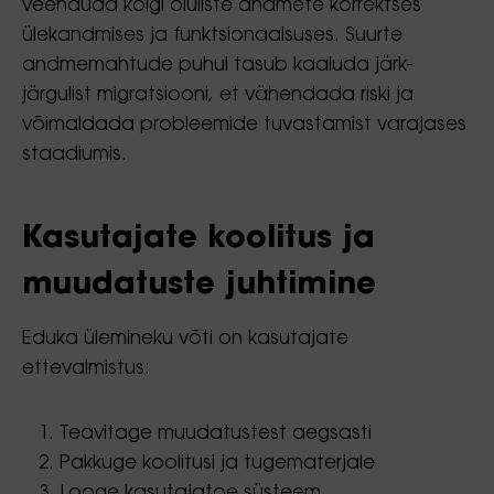
veenduda kõigi oluliste andmete korrektses
ülekandmises ja funktsionaalsuses. Suurte
andmemahtude puhul tasub kaaluda järk-
järgulist migratsiooni, et vähendada riski ja
võimaldada probleemide tuvastamist varajases
staadiumis.
Kasutajate koolitus ja
muudatuste juhtimine
Eduka ülemineku võti on kasutajate
ettevalmistus:
Teavitage muudatustest aegsasti
Pakkuge koolitusi ja tugematerjale
Looge kasutajatoe süsteem