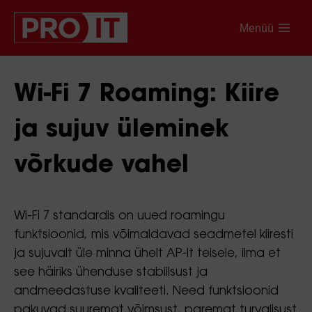
Menüü
Wi-Fi 7 Roaming: Kiire
ja sujuv üleminek
võrkude vahel
Wi-Fi 7 standardis on uued roamingu
funktsioonid, mis võimaldavad seadmetel kiiresti
ja sujuvalt üle minna ühelt AP-lt teisele, ilma et
see häiriks ühenduse stabiilsust ja
andmeedastuse kvaliteeti. Need funktsioonid
pakuvad suuremat võimsust, paremat turvalisust