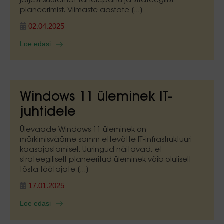
järjest suuremat tähelepanu ja strateegilist
planeerimist. Viimaste aastate [...]
02.04.2025
Loe edasi
Windows 11 üleminek IT-
juhtidele
Ülevaade Windows 11 üleminek on
märkimisväärne samm ettevõtte IT-infrastruktuuri
kaasajastamisel. Uuringud näitavad, et
strateegiliselt planeeritud üleminek võib oluliselt
tõsta töötajate [...]
17.01.2025
Loe edasi