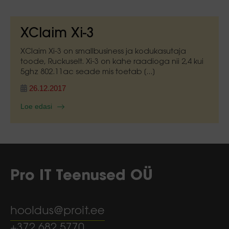
XClaim Xi-3
XClaim Xi-3 on smallbusiness ja kodukasutaja
toode, Ruckuselt. Xi-3 on kahe raadioga nii 2,4 kui
5ghz 802.11ac seade mis toetab [...]
26.12.2017
Loe edasi
Pro IT Teenused OÜ
hooldus@proit.ee
+372 682 5770