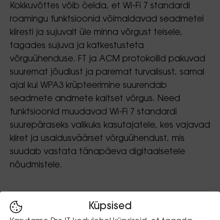
Kokkuvõttes võib öelda, et Wi-Fi 7 standardi
roamingu funktsioonid võimaldavad seadmetel
kiiresti ja sujuvalt üle minna võrgust teisele,
tagades sujuva ja katkestusteta
võrguühenduse. FT ja ACM protokollid pakuvad
suuremat jõudlust ja paremat turvalisust, samal
ajal kui WPA3 krüpteerimine suurendab
seadmete andmete kaitset võrgus. Need
funktsioonid muudavad Wi-Fi 7 standardi
suurepäraseks valikuks kasutajatele, kes vajavad
kiiret ja usaldusväärset võrguühendust, mis
suudab vastata tänapäeva digitaalsetele
nõudmistele.
Küpsised
Loe veel: