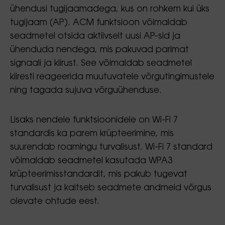
ühendusi tugijaamadega, kus on rohkem kui üks
tugijaam (AP). ACM funktsioon võimaldab
seadmetel otsida aktiivselt uusi AP-sid ja
ühenduda nendega, mis pakuvad parimat
signaali ja kiirust. See võimaldab seadmetel
kiiresti reageerida muutuvatele võrgutingimustele
ning tagada sujuva võrguühenduse.
Lisaks nendele funktsioonidele on Wi-Fi 7
standardis ka parem krüpteerimine, mis
suurendab roamingu turvalisust. Wi-Fi 7 standard
võimaldab seadmetel kasutada WPA3
krüpteerimisstandardit, mis pakub tugevat
turvalisust ja kaitseb seadmete andmeid võrgus
olevate ohtude eest.