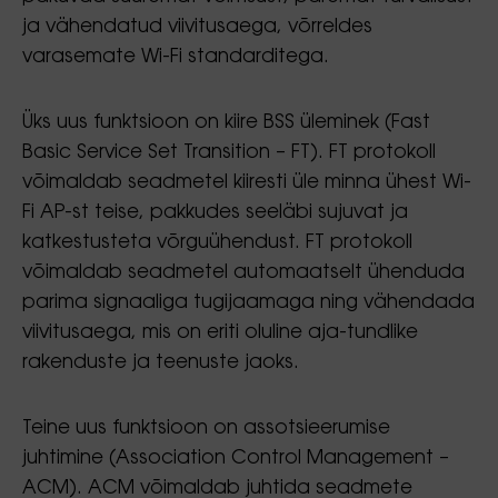
ja vähendatud viivitusaega, võrreldes
varasemate Wi-Fi standarditega.
Üks uus funktsioon on kiire BSS üleminek (Fast
Basic Service Set Transition – FT). FT protokoll
võimaldab seadmetel kiiresti üle minna ühest Wi-
Fi AP-st teise, pakkudes seeläbi sujuvat ja
katkestusteta võrguühendust. FT protokoll
võimaldab seadmetel automaatselt ühenduda
parima signaaliga tugijaamaga ning vähendada
viivitusaega, mis on eriti oluline aja-tundlike
rakenduste ja teenuste jaoks.
Teine uus funktsioon on assotsieerumise
juhtimine (Association Control Management –
ACM). ACM võimaldab juhtida seadmete