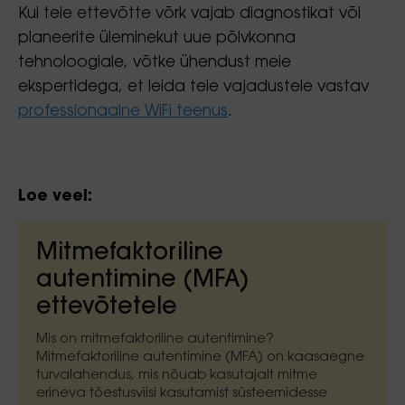
Kui teie ettevõtte võrk vajab diagnostikat või
planeerite üleminekut uue põlvkonna
tehnoloogiale, võtke ühendust meie
ekspertidega, et leida teie vajadustele vastav
professionaalne WiFi teenus
.
Loe veel:
Mitmefaktoriline
autentimine (MFA)
ettevõtetele
Mis on mitmefaktoriline autentimine?
Mitmefaktoriline autentimine (MFA) on kaasaegne
turvalahendus, mis nõuab kasutajalt mitme
erineva tõestusviisi kasutamist süsteemidesse