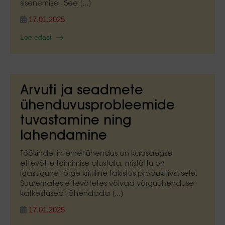
sisenemisel. See [...]
17.01.2025
Loe edasi
Arvuti ja seadmete
ühenduvusprobleemide
tuvastamine ning
lahendamine
Töökindel internetiühendus on kaasaegse
ettevõtte toimimise alustala, mistõttu on
igasugune tõrge kriitiline takistus produktiivsusele.
Suuremates ettevõtetes võivad võrguühenduse
katkestused tähendada [...]
17.01.2025