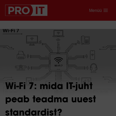
Menüü
Wi-Fi 7: mida IT-juht
peab teadma uuest
standardist?