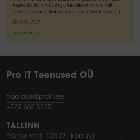
tugevdada oma võrgu turvalisust ilma ainult
spetsialiseeritud küberjulgeoleku talentidele [...]
16.11.2023
Loe edasi
Pro IT Teenused OÜ
hooldus@proit.ee
+372 682 5770
TALLINN
Pärnu mnt. 105 (7. korrus)