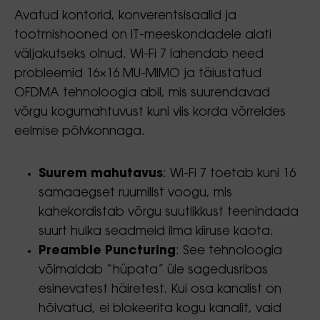
Avatud kontorid, konverentsisaalid ja
tootmishooned on IT-meeskondadele alati
väljakutseks olnud. Wi-Fi 7 lahendab need
probleemid 16×16 MU-MIMO ja täiustatud
OFDMA tehnoloogia abil, mis suurendavad
võrgu kogumahtuvust kuni viis korda võrreldes
eelmise põlvkonnaga.
Suurem mahutavus
: Wi-Fi 7 toetab kuni 16
samaaegset ruumilist voogu, mis
kahekordistab võrgu suutlikkust teenindada
suurt hulka seadmeid ilma kiiruse kaota.
Preamble Puncturing
: See tehnoloogia
võimaldab “hüpata” üle sagedusribas
esinevatest häiretest. Kui osa kanalist on
hõivatud, ei blokeerita kogu kanalit, vaid