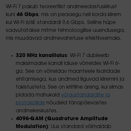
Wi-Fi 7 pakub teoreetilist andmeedastuskiirust
kuni
46 Gbps
, mis on peaaegu neli korda kiirem
kui Wi-Fi 6/6E standardi 9,6 Gbps. Selline hüpe
saavutatakse mitme tehnoloogilise uuendusega,
mis muudavad andmevahetuse efektiivsemaks.
320 MHz kanalilaius
: Wi-Fi 7 dubleerib
maksimaalse kanali laiuse võrreldes Wi-Fi 6-
ga. See on võrreldav maanteele lisaridade
ehitamisega, kus andmed liiguvad kiiremini ja
takistusteta. See on kriitiline areng, kui silmas
pidada mahukaid
võrgustandardite ja
protokollide
nõudeid tänapäevastes
andmekeskustes.
4096-QAM (Quadrature Amplitude
Modulation)
: Uus standard võimaldab