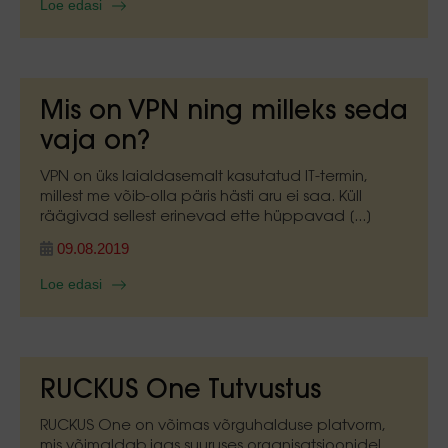
Loe edasi
Mis on VPN ning milleks seda
vaja on?
VPN on üks laialdasemalt kasutatud IT-termin,
millest me võib-olla päris hästi aru ei saa. Küll
räägivad sellest erinevad ette hüppavad [...]
09.08.2019
Loe edasi
RUCKUS One Tutvustus
RUCKUS One on võimas võrguhalduse platvorm,
mis võimaldab igas suuruses organisatsioonidel