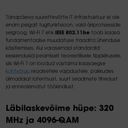
Tänapäeva suurettevõtte IT-infrastruktuur ei ole
enam pelgalt tugifunktsioon, vaid äriprotsesside
selgroog. Wi-Fi 7 ehk
IEEE 802.11be
toob kaasa
fundamentaalse muudatuse traadita ühenduse
käsitlemises. Kui varasemad standardid
keskendusid peamiselt teoreetilisele tippkiirusele,
siis Wi-Fi 7 on loodud vastama kaasaegse
kohtvõrgu
reaalsetele vajadustele, pakkudes
ülimadalat latentsust, suurt seadmete tihedust
ja enneolematut töökindlust.
Läbilaskevõime hüpe: 320
MHz ja 4096-QAM