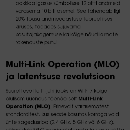
pakkida igasse sümbolisse 12 bitti andmeid
varasema 10 biti asemel. See tähendab ligi
20% tõusu andmeedastuse teoreetilises
kiiruses, tagades sujuvama
kasutajakogemuse ka kõige nõudlikumate
rakenduste puhul.
Multi-Link Operation (MLO)
ja latentsuse revolutsioon
Suurettevõtte IT-juhi jaoks on Wi-Fi 7 kõige
olulisem uuendus tõenäoliselt
Multi-Link
Operation (MLO)
. Erinevalt varasematest
standarditest, kus seade kasutas korraga vaid
ühte sagedusriba (2,4 GHz, 5 GHz või 6 GHz),