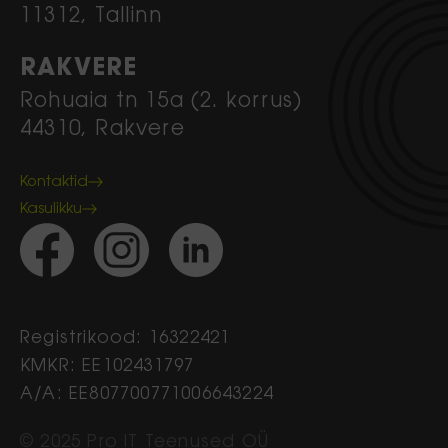
11312, Tallinn
RAKVERE
Rohuaia tn 15a (2. korrus)
44310, Rakvere
Kontaktid
Kasulikku
Registrikood: 16322421
KMKR: EE102431797
A/A: EE807700771006643224
© 2025 Pro IT Teenused OÜ