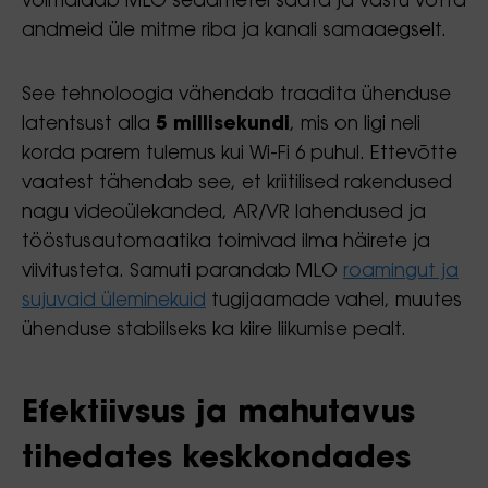
võimaldab MLO seadmetel saata ja vastu võtta
andmeid üle mitme riba ja kanali samaaegselt.
See tehnoloogia vähendab traadita ühenduse
latentsust alla
5 millisekundi
, mis on ligi neli
korda parem tulemus kui Wi-Fi 6 puhul. Ettevõtte
vaatest tähendab see, et kriitilised rakendused
nagu videoülekanded, AR/VR lahendused ja
tööstusautomaatika toimivad ilma häirete ja
viivitusteta. Samuti parandab MLO
roamingut ja
sujuvaid üleminekuid
tugijaamade vahel, muutes
ühenduse stabiilseks ka kiire liikumise pealt.
Efektiivsus ja mahutavus
tihedates keskkondades