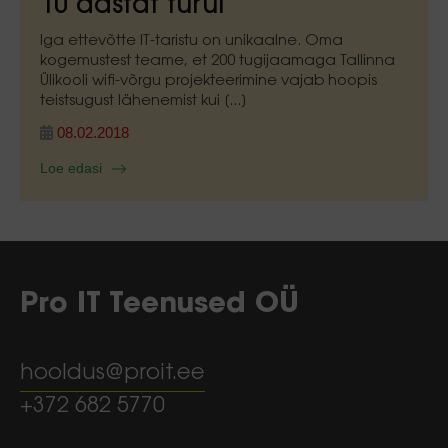
10 aastat turul
Iga ettevõtte IT-taristu on unikaalne. Oma
kogemustest teame, et 200 tugijaamaga Tallinna
Ülikooli wifi-võrgu projekteerimine vajab hoopis
teistsugust lähenemist kui [...]
08.02.2018
Loe edasi
Pro IT Teenused OÜ
hooldus@proit.ee
+372 682 5770