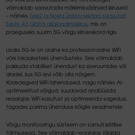
5G võrk põhiühenduseks. 5G tehnoloogia
võimaldab saavutada märkimisväärseid kiiruseid
– näiteks
Tele2 ja Nokia ühisprojektiga saavutati
Eestis 4,5 Gbit/s allalaadimiskiirus
, mis on
praeguseks suurim 5G võrgu kiirusrekord riigis.
Lisaks 5G-le on oluline ka professionaalne WiFi
võrk lokaalseteks ühendusteks. See võimaldab
pakkuda stabiilset ühendust ka siseruumides või
aladel, kus 5G levi võib olla nõrgem.
Kaasaegsed WiFi lahendused, nagu näiteks AI-
optimeeritud võrgud, suudavad analüüsida
reaalajas WiFi kasutust ja optimeerida sagedusi,
tagades parima ühenduse kõigile seadmetele.
Võrgu monitooringu süsteem on samuti kriitilise
tähtsusega. See võimaldab reaalajas jälgida