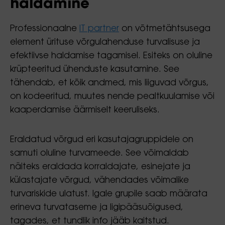
haldamine
Professionaalne
IT partner
on võtmetähtsusega
element ürituse võrgulahenduse turvalisuse ja
efektiivse haldamise tagamisel. Esiteks on oluline
krüpteeritud ühenduste kasutamine. See
tähendab, et kõik andmed, mis liiguvad võrgus,
on kodeeritud, muutes nende pealtkuulamise või
kaaperdamise äärmiselt keeruliseks.
Eraldatud võrgud eri kasutajagruppidele on
samuti oluline turvameede. See võimaldab
näiteks eraldada korraldajate, esinejate ja
külastajate võrgud, vähendades võimalike
turvariskide ulatust. Igale grupile saab määrata
erineva turvataseme ja ligipääsuõigused,
tagades, et tundlik info jääb kaitstud.