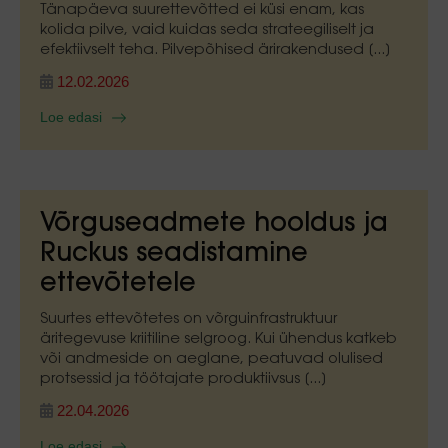
Tänapäeva suurettevõtted ei küsi enam, kas
kolida pilve, vaid kuidas seda strateegiliselt ja
efektiivselt teha. Pilvepõhised ärirakendused [...]
12.02.2026
Loe edasi
Võrguseadmete hooldus ja
Ruckus seadistamine
ettevõtetele
Suurtes ettevõtetes on võrguinfrastruktuur
äritegevuse kriitiline selgroog. Kui ühendus katkeb
või andmeside on aeglane, peatuvad olulised
protsessid ja töötajate produktiivsus [...]
22.04.2026
Loe edasi