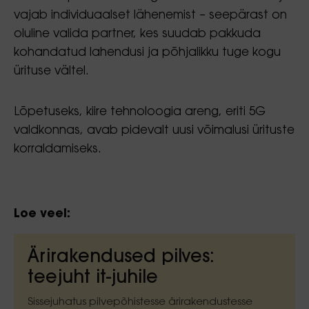
vajab individuaalset lähenemist – seepärast on
oluline valida partner, kes suudab pakkuda
kohandatud lahendusi ja põhjalikku tuge kogu
ürituse vältel.
Lõpetuseks, kiire tehnoloogia areng, eriti 5G
valdkonnas, avab pidevalt uusi võimalusi ürituste
korraldamiseks.
Loe veel:
Ärirakendused pilves:
teejuht it-juhile
Sissejuhatus pilvepõhistesse ärirakendustesse