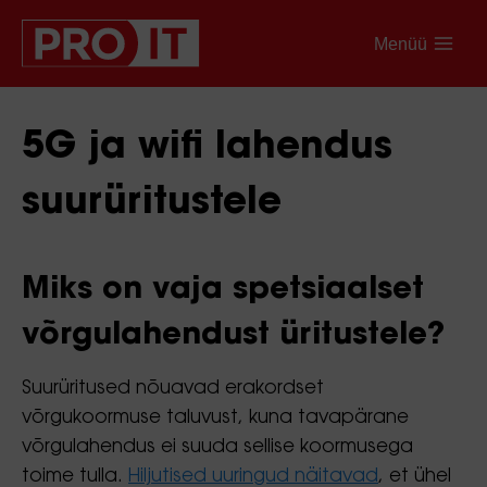
Menüü
5G ja wifi lahendus
suurüritustele
Miks on vaja spetsiaalset
võrgulahendust üritustele?
Suurüritused nõuavad erakordset
võrgukoormuse taluvust, kuna tavapärane
võrgulahendus ei suuda sellise koormusega
toime tulla.
Hiljutised uuringud näitavad
, et ühel