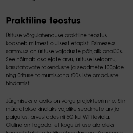
Praktiline teostus
Ürituse võrgulahenduse praktiline teostus
koosneb mitmest olulisest etapist. Esimeseks
sammuks on ürituse vajaduste põhjalik analüüs.
See hõlmab osalejate arvu, ürituse iseloomu,
kasutatavate rakenduste ja seadmete tüüpide
ning ürituse toimumiskoha füüsiliste omaduste
hindamist.
Järgmiseks etapiks on võrgu projekteerimine. Siin
määratakse kindlaks vajalike seadmete arv ja
paigutus, arvestades nii 5G kui WiFi leviala.
Oluline on tagada, et kogu ürituse ala oleks