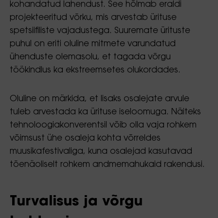
kohandatud lahendust. See hõlmab eraldi
projekteeritud võrku, mis arvestab ürituse
spetsiifiliste vajadustega. Suuremate ürituste
puhul on eriti oluline mitmete varundatud
ühenduste olemasolu, et tagada võrgu
töökindlus ka ekstreemsetes olukordades.
Oluline on märkida, et lisaks osalejate arvule
tuleb arvestada ka ürituse iseloomuga. Näiteks
tehnoloogiakonverentsil võib olla vaja rohkem
võimsust ühe osaleja kohta võrreldes
muusikafestivaliga, kuna osalejad kasutavad
tõenäoliselt rohkem andmemahukaid rakendusi.
Turvalisus ja võrgu