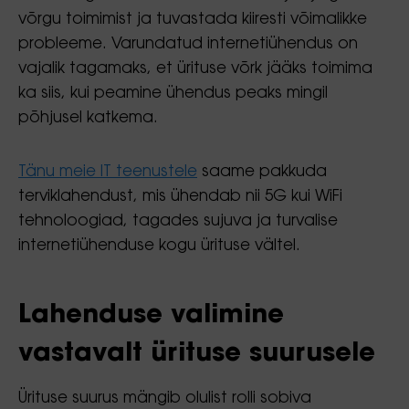
võrgu toimimist ja tuvastada kiiresti võimalikke
probleeme. Varundatud internetiühendus on
vajalik tagamaks, et ürituse võrk jääks toimima
ka siis, kui peamine ühendus peaks mingil
põhjusel katkema.
Tänu meie IT teenustele
saame pakkuda
terviklahendust, mis ühendab nii 5G kui WiFi
tehnoloogiad, tagades sujuva ja turvalise
internetiühenduse kogu ürituse vältel.
Lahenduse valimine
vastavalt ürituse suurusele
Ürituse suurus mängib olulist rolli sobiva