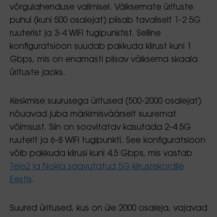
võrgulahenduse valimisel. Väiksemate ürituste
puhul (kuni 500 osalejat) piisab tavaliselt 1-2 5G
ruuterist ja 3-4 WiFi tugipunktist. Selline
konfiguratsioon suudab pakkuda kiirust kuni 1
Gbps, mis on enamasti piisav väiksema skaala
ürituste jaoks.
Keskmise suurusega üritused (500-2000 osalejat)
nõuavad juba märkimisväärselt suuremat
võimsust. Siin on soovitatav kasutada 2-4 5G
ruuterit ja 6-8 WiFi tugipunkti. See konfiguratsioon
võib pakkuda kiirusi kuni 4,5 Gbps, mis vastab
Tele2 ja Nokia saavutatud 5G kiirusrekordile
Eestis
.
Suured üritused, kus on üle 2000 osaleja, vajavad