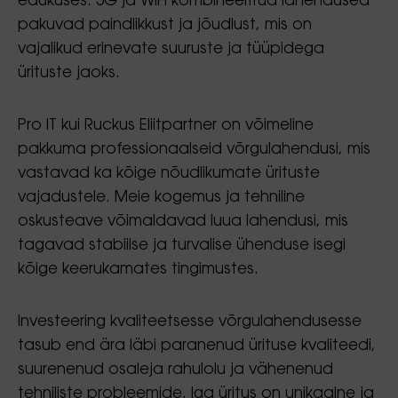
edukuses. 5G ja WiFi kombineeritud lahendused
pakuvad paindlikkust ja jõudlust, mis on
vajalikud erinevate suuruste ja tüüpidega
ürituste jaoks.
Pro IT kui Ruckus Eliitpartner on võimeline
pakkuma professionaalseid võrgulahendusi, mis
vastavad ka kõige nõudlikumate ürituste
vajadustele. Meie kogemus ja tehniline
oskusteave võimaldavad luua lahendusi, mis
tagavad stabiilse ja turvalise ühenduse isegi
kõige keerukamates tingimustes.
Investeering kvaliteetsesse võrgulahendusesse
tasub end ära läbi paranenud ürituse kvaliteedi,
suurenenud osaleja rahulolu ja vähenenud
tehniliste probleemide. Iga üritus on unikaalne ja