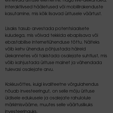
erinevaid ürituse elemente, nagu live-ülekanded,
interaktiivsed hääletused või mobiilirakenduste
kasutamine, mis kõik lisavad üritusele väärtust.
Lisaks tasub arvestada potentsiaalsete
kuludega, mis võivad tekkida ebapiisava või
ebastabiilse internetiühenduse tõttu. Näiteks
võib kehv ühendus põhjustada häireid
ülekannetes või takistada osalejate suhtlust, mis
võib kahjustada ürituse mainet ja vähendada
tulevasi osalejate arvu.
Kokkuvõttes, kuigi kvaliteetne võrgulahendus
nõuab investeeringut, on selle mõju ürituse
üldisele edukusele ja osalejate rahulolule
märkimisväärne, muutes selle väärtuslikuks
investeeringuks.