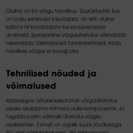
Oluline on ka võrgu turvalisus. Suurüritustel, kus
on palju erinevaid kasutajaid, on eriti oluline
kaitsta nii korraldajate kui ka külastajate
andmeid. Spetsiaalne võrgulahendus võimaldab
rakendada täiendavaid turvameetmeid, mida
tavalises võrgus ei pruugi olla.
Tehnilised nõuded ja
võimalused
Kaasaegne üritusel kasutatav võrgulahendus
peaks sisaldama mitmeid olulisi komponente, et
tagada parim võimalik ühendus kõigile
osalejatele. Esmalt on vajalik suure jõudlusega