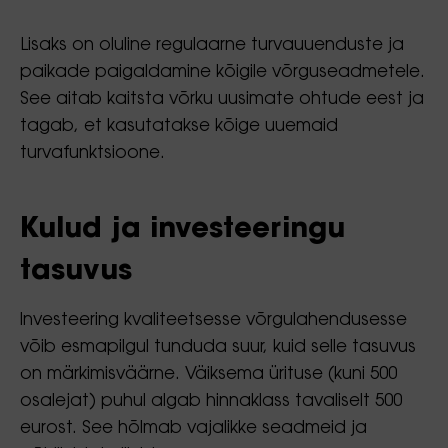
Lisaks on oluline regulaarne turvauuenduste ja
paikade paigaldamine kõigile võrguseadmetele.
See aitab kaitsta võrku uusimate ohtude eest ja
tagab, et kasutatakse kõige uuemaid
turvafunktsioone.
Kulud ja investeeringu
tasuvus
Investeering kvaliteetsesse võrgulahendusesse
võib esmapilgul tunduda suur, kuid selle tasuvus
on märkimisväärne. Väiksema ürituse (kuni 500
osalejat) puhul algab hinnaklass tavaliselt 500
eurost. See hõlmab vajalikke seadmeid ja