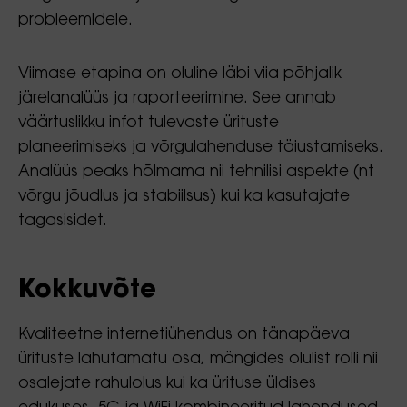
probleemidele.
Viimase etapina on oluline läbi viia põhjalik
järelanalüüs ja raporteerimine. See annab
väärtuslikku infot tulevaste ürituste
planeerimiseks ja võrgulahenduse täiustamiseks.
Analüüs peaks hõlmama nii tehnilisi aspekte (nt
võrgu jõudlus ja stabiilsus) kui ka kasutajate
tagasisidet.
Kokkuvõte
Kvaliteetne internetiühendus on tänapäeva
ürituste lahutamatu osa, mängides olulist rolli nii
osalejate rahulolus kui ka ürituse üldises