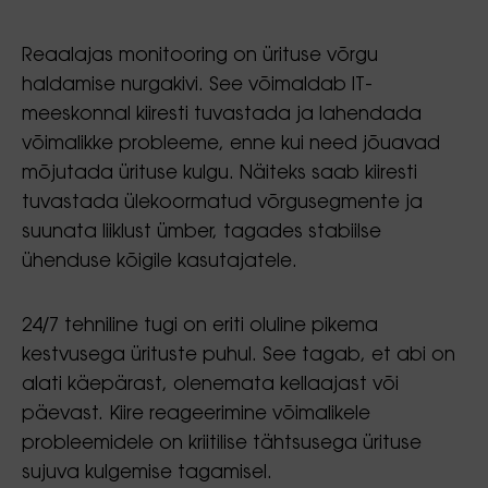
Reaalajas monitooring on ürituse võrgu
haldamise nurgakivi. See võimaldab IT-
meeskonnal kiiresti tuvastada ja lahendada
võimalikke probleeme, enne kui need jõuavad
mõjutada ürituse kulgu. Näiteks saab kiiresti
tuvastada ülekoormatud võrgusegmente ja
suunata liiklust ümber, tagades stabiilse
ühenduse kõigile kasutajatele.
24/7 tehniline tugi on eriti oluline pikema
kestvusega ürituste puhul. See tagab, et abi on
alati käepärast, olenemata kellaajast või
päevast. Kiire reageerimine võimalikele
probleemidele on kriitilise tähtsusega ürituse
sujuva kulgemise tagamisel.