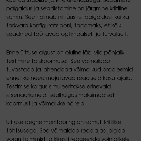
kaetud stabiilse ja kiire ühendusega. Seadmete
paigaldus ja seadistamine on järgmine kriitiline
samm. See hõlmab nii füüsilist paigaldust kui ka
tarkvara konfiguratsiooni, tagamaks, et kõik
seadmed töötavad optimaalselt ja turvaliselt.
Enne ürituse algust on oluline läbi viia põhjalik
testimine täiskoormusel. See võimaldab
tuvastada ja lahendada võimalikud probleemid
enne, kui need mõjutavad reaalseid kasutajaid.
Testimise käigus simuleeritakse erinevaid
stsenaariumeid, sealhulgas maksimaalset
koormust ja võimalikke häireid.
Ürituse aegne monitooring on samuti kriitilise
tähtsusega. See võimaldab reaalajas jälgida
võrgu toimimist ja kiiresti reageerida võimalikele