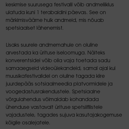
keskmise suurusega festivalil võib andmeliiklus
ulatuda kuni 1 terabaidini päevas. See on
märkimisväärne hulk andmeid, mis nõuab
spetsiaalset lähenemist.
Lisaks suurele andmemahule on oluline
arvestada ka ürituse iseloomuga. Näiteks
konverentsidel võib olla vaja toetada sadu
samaaegseid videoülekandeid, samal ajal kui
muusikafestivalidel on oluline tagada kiire
juurdepääs sotsiaalmeedia platvormidele ja
voogedastusrakendustele. Spetsiaalne
võrgulahendus võimaldab kohandada
ühenduse vastavalt ürituse spetsiifilistele
vajadustele, tagades sujuva kasutajakogemuse
kõigile osalejatele.