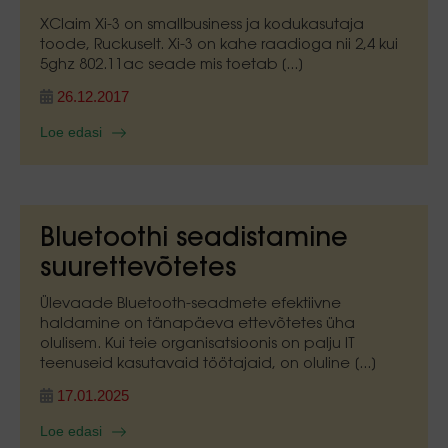
XClaim Xi-3 on smallbusiness ja kodukasutaja
toode, Ruckuselt. Xi-3 on kahe raadioga nii 2,4 kui
5ghz 802.11ac seade mis toetab [...]
26.12.2017
Loe edasi
Bluetoothi seadistamine
suurettevõtetes
Ülevaade Bluetooth-seadmete efektiivne
haldamine on tänapäeva ettevõtetes üha
olulisem. Kui teie organisatsioonis on palju IT
teenuseid kasutavaid töötajaid, on oluline [...]
17.01.2025
Loe edasi