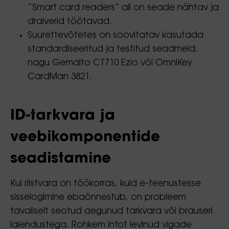
“Smart card readers” all on seade nähtav ja
draiverid töötavad.
Suurettevõtetes on soovitatav kasutada
standardiseeritud ja testitud seadmeid,
nagu Gemalto CT710 Ezio või OmniKey
CardMan 3821.
ID-tarkvara ja
veebikomponentide
seadistamine
Kui riistvara on töökorras, kuid e-teenustesse
sisselogimine ebaõnnestub, on probleem
tavaliselt seotud aegunud tarkvara või brauseri
laiendustega. Rohkem infot levinud vigade