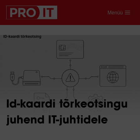
Menüü
Id-kaardi tõrkeotsingu
juhend IT-juhtidele