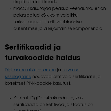
skripti terminali kaudu.
macOS kasutajad peaksid veenduma, et on
paigaldatud kõik kolm vajalikku
tarkvarapaketti, eriti veebipõhise
autentimise ja allkirjastamise komponendid.
Sertifikaadid ja
turvakoodide haldus
Digitaalne allkirjastamine
ja
turvaline
sisselogimine
nõuavad kehtivaid sertifikaate ja
korrektset PIN-koodide kasutust.
Kontrolli DigiDoc4 rakenduses, kas
sertifikaadid on kehtivad ja staatus on