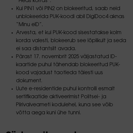
“Heas korras”.
Kui PIN1 või PIN2 on blokeeritud, saab neid
unblokeerida PUK-koodi abil DigiDoc4 aknas
“Minu eID”.
Arvesta, et kui PUK-kood sisestatakse kolm
korda valesti, blokeerub see lõplikult ja seda
ei saa distantsilt avada.
Pärast 17. novembrit 2025 väljastatud ID-
kaartide puhul tähendab blokeeritud PUK-
kood vajadust taotleda täiesti uus
dokument.
Uute e-residentide puhul kontrolli esmalt
sertifikaatide aktiveerimist Politsei- ja
Piirivalveameti kodulehel, kuna see võib
võtta aega kuni ühe tunni.