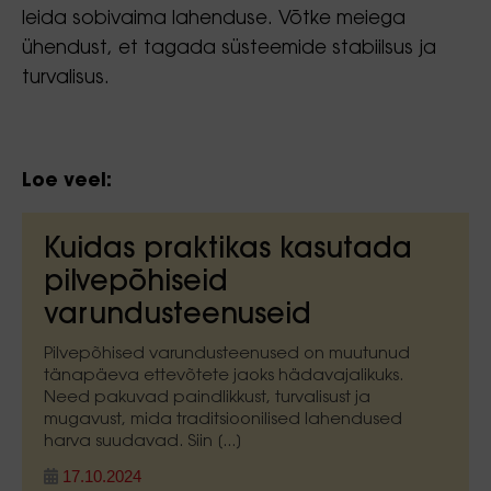
leida sobivaima lahenduse. Võtke meiega
ühendust, et tagada süsteemide stabiilsus ja
turvalisus.
Loe veel:
Kuidas praktikas kasutada
pilvepõhiseid
varundusteenuseid
Pilvepõhised varundusteenused on muutunud
tänapäeva ettevõtete jaoks hädavajalikuks.
Need pakuvad paindlikkust, turvalisust ja
mugavust, mida traditsioonilised lahendused
harva suudavad. Siin [...]
17.10.2024