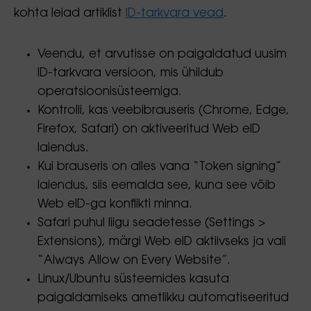
kohta leiad artiklist
ID-tarkvara vead
.
Veendu, et arvutisse on paigaldatud uusim
ID-tarkvara versioon, mis ühildub
operatsioonisüsteemiga.
Kontrolli, kas veebibrauseris (Chrome, Edge,
Firefox, Safari) on aktiveeritud Web eID
laiendus.
Kui brauseris on alles vana “Token signing”
laiendus, siis eemalda see, kuna see võib
Web eID-ga konflikti minna.
Safari puhul liigu seadetesse (Settings >
Extensions), märgi Web eID aktiivseks ja vali
“Always Allow on Every Website”.
Linux/Ubuntu süsteemides kasuta
paigaldamiseks ametlikku automatiseeritud