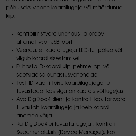
põhjuseks vigane kaardilugeja või määrdunud
kiip.
Kontrolli riistvara ühendusi ja proovi
alternatiivset USB-porti.
Veendu, et kaardilugeja LED-tuli põleb või
vilgub kaardi sisestamisel.
Puhasta ID-kaardi kiipi pehme lapi või
spetsiaalse puhastusvahendiga.
Testi ID-kaarti teise kaardilugejaga, et
tuvastada, kas viga on kaardis või lugejas.
Ava DigiDoc4 klient ja kontrolli, kas tarkvara
tuvastab kaardilugeja ja loeb kaardi
andmed välja.
Kui DigiDoc4 ei tuvasta lugejat, kontrolli
Seadmehalduris (Device Manager), kas