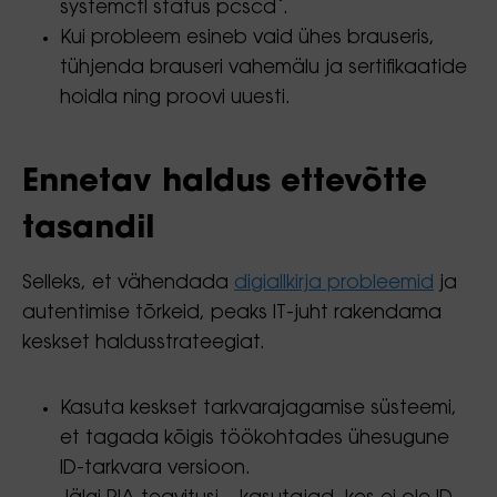
systemctl status pcscd`.
Kui probleem esineb vaid ühes brauseris,
tühjenda brauseri vahemälu ja sertifikaatide
hoidla ning proovi uuesti.
Ennetav haldus ettevõtte
tasandil
Selleks, et vähendada
digiallkirja probleemid
ja
autentimise tõrkeid, peaks IT-juht rakendama
keskset haldusstrateegiat.
Kasuta keskset tarkvarajagamise süsteemi,
et tagada kõigis töökohtades ühesugune
ID-tarkvara versioon.