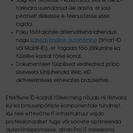
Jälgi RIA teavitusi – kasutajad, kes ei ole ID-
tarkvara uuendanud üle aasta, ei saa
peatselt riiklikesse e-teenustesse sisse
logida.
Paku töötajatele alternatiivina lahendusi
nagu
kaheastmeline autentimine
(Smart-ID
või Mobiil-ID), et tagada töö jätkumine ka
füüsilise kaardi tõrke korral.
Dokumenteeri tüüpilised veateated ja loo
siseveebi lühijuhendid Web eID
aktiveerimiseks erinevates brauserites.
Efektiivne ID-kaardi tõrkeotsing nõuab nii riistvara
kui ka brauseripõhiste komponentide tundmist.
Kui teie ettevõtte IT-infrastruktuur vajab
professionaalset tuge või soovite optimeerida
autentimisprotsesse, aitab Pro IT meeskond