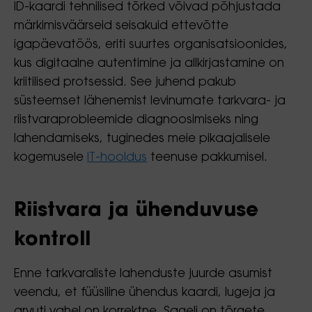
ID-kaardi tehnilised tõrked võivad põhjustada
märkimisväärseid seisakuid ettevõtte
igapäevatöös, eriti suurtes organisatsioonides,
kus digitaalne autentimine ja allkirjastamine on
kriitilised protsessid. See juhend pakub
süsteemset lähenemist levinumate tarkvara- ja
riistvaraprobleemide diagnoosimiseks ning
lahendamiseks, tuginedes meie pikaajalisele
kogemusele
IT-hooldus
teenuse pakkumisel.
Riistvara ja ühenduvuse
kontroll
Enne tarkvaraliste lahenduste juurde asumist
veendu, et füüsiline ühendus kaardi, lugeja ja
arvuti vahel on korrektne. Sageli on tõrgete