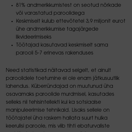
81% andmerikkumistest on seotud nõrkade
või varastatud paroolidega
Keskmiselt kulub ettevõtetel 3,9 miljonit eurot
ühe andmerikkumise tagajärgede
likvideerimiseks
Töötajad kasutavad keskmiselt sama
parooli 5-7 erinevas rakenduses
Need statistikad näitavad selgelt, et ainult
paroolidele toetumine ei ole enam jätkusuutlik
lahendus. Küberründajad on muutunud üha
osavamaks paroolide murdmisel, kasutades
selleks nii tehisintellekti kui ka sotsiaalse
manipuleerimise tehnikaid. Lisaks sellele on
töötajatel üha raskem hallata suurt hulka
keerulisi paroole, mis viib tihti ebaturvaliste