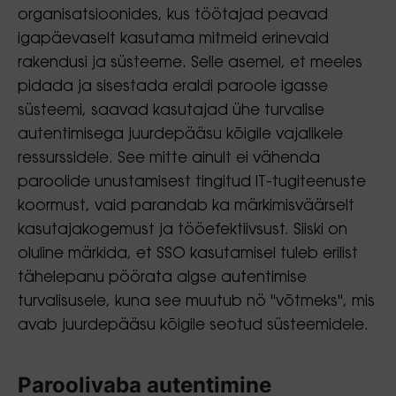
organisatsioonides, kus töötajad peavad
igapäevaselt kasutama mitmeid erinevaid
rakendusi ja süsteeme. Selle asemel, et meeles
pidada ja sisestada eraldi paroole igasse
süsteemi, saavad kasutajad ühe turvalise
autentimisega juurdepääsu kõigile vajalikele
ressurssidele. See mitte ainult ei vähenda
paroolide unustamisest tingitud IT-tugiteenuste
koormust, vaid parandab ka märkimisväärselt
kasutajakogemust ja tööefektiivsust. Siiski on
oluline märkida, et SSO kasutamisel tuleb erilist
tähelepanu pöörata algse autentimise
turvalisusele, kuna see muutub nö "võtmeks", mis
avab juurdepääsu kõigile seotud süsteemidele.
Paroolivaba autentimine