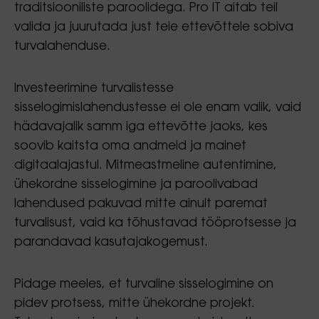
traditsiooniliste paroolidega. Pro IT aitab teil
valida ja juurutada just teie ettevõttele sobiva
turvalahenduse.
Investeerimine turvalistesse
sisselogimislahendustesse ei ole enam valik, vaid
hädavajalik samm iga ettevõtte jaoks, kes
soovib kaitsta oma andmeid ja mainet
digitaalajastul. Mitmeastmeline autentimine,
ühekordne sisselogimine ja paroolivabad
lahendused pakuvad mitte ainult paremat
turvalisust, vaid ka tõhustavad tööprotsesse ja
parandavad kasutajakogemust.
Pidage meeles, et turvaline sisselogimine on
pidev protsess, mitte ühekordne projekt.