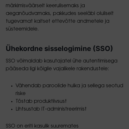
märkimisväärselt keerulisemaks ja
aeganõudvamaks, pakkudes seeläbi oluliselt
tugevamat kaitset ettevõtte andmetele ja
süsteemidele.
Ühekordne sisselogimine (SSO)
SSO võimaldab kasutajatel ühe autentimisega
pääseda ligi kõigile vajalikele rakendustele:
Vähendab paroolide hulka ja sellega seotud
riske
Tõstab produktiivsust
Lihtsustab IT-administreerimist
SSO on eriti kasulik suuremates