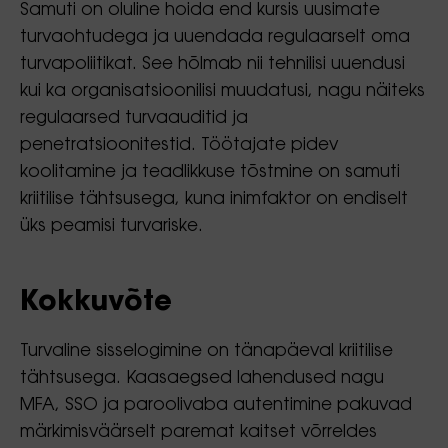
Samuti on oluline hoida end kursis uusimate
turvaohtudega ja uuendada regulaarselt oma
turvapoliitikat. See hõlmab nii tehnilisi uuendusi
kui ka organisatsioonilisi muudatusi, nagu näiteks
regulaarsed turvaauditid ja
penetratsioonitestid. Töötajate pidev
koolitamine ja teadlikkuse tõstmine on samuti
kriitilise tähtsusega, kuna inimfaktor on endiselt
üks peamisi turvariske.
Kokkuvõte
Turvaline sisselogimine on tänapäeval kriitilise
tähtsusega. Kaasaegsed lahendused nagu
MFA, SSO ja paroolivaba autentimine pakuvad
märkimisväärselt paremat kaitset võrreldes