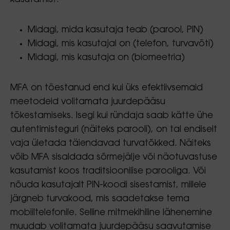
Midagi, mida kasutaja teab (parool, PIN)
Midagi, mis kasutajal on (telefon, turvavõti)
Midagi, mis kasutaja on (biomeetria)
MFA on tõestanud end kui üks efektiivsemaid
meetodeid volitamata juurdepääsu
tõkestamiseks. Isegi kui ründaja saab kätte ühe
autentimisteguri (näiteks parooli), on tal endiselt
vaja ületada täiendavad turvatõkked. Näiteks
võib MFA sisaldada sõrmejälje või näotuvastuse
kasutamist koos traditsioonilise parooliga. Või
nõuda kasutajalt PIN-koodi sisestamist, millele
järgneb turvakood, mis saadetakse tema
mobiiltelefonile. Selline mitmekihiline lähenemine
muudab volitamata juurdepääsu saavutamise