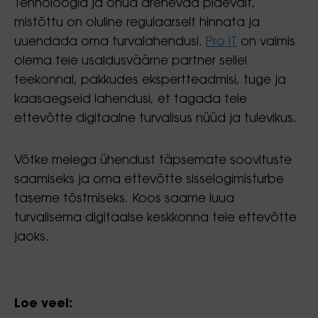
Tehnoloogia ja ohud arenevad pidevalt,
mistõttu on oluline regulaarselt hinnata ja
uuendada oma turvalahendusi.
Pro IT
on valmis
olema teie usaldusväärne partner sellel
teekonnal, pakkudes ekspertteadmisi, tuge ja
kaasaegseid lahendusi, et tagada teie
ettevõtte digitaalne turvalisus nüüd ja tulevikus.
Võtke meiega ühendust täpsemate soovituste
saamiseks ja oma ettevõtte sisselogimisturbe
taseme tõstmiseks. Koos saame luua
turvalisema digitaalse keskkonna teie ettevõtte
jaoks.
Loe veel: