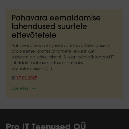
Pahavara eemaldamise
lahendused suurtele
ettevõtetele
Pahavara võib põhjustada ettevõttele tõsiseid
probleeme, alates andmete lekkest kuni
süsteemide seiskumiseni. Siin on põhjalik juhend IT-
juhtidele pahavara tuvastamiseks,
eemaldamiseks [...]
17.01.2025
Loe edasi
Pro IT Teenused OÜ