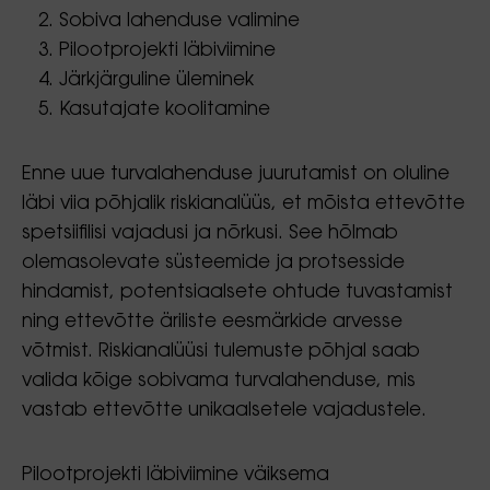
Sobiva lahenduse valimine
Pilootprojekti läbiviimine
Järkjärguline üleminek
Kasutajate koolitamine
Enne uue turvalahenduse juurutamist on oluline
läbi viia põhjalik riskianalüüs, et mõista ettevõtte
spetsiifilisi vajadusi ja nõrkusi. See hõlmab
olemasolevate süsteemide ja protsesside
hindamist, potentsiaalsete ohtude tuvastamist
ning ettevõtte äriliste eesmärkide arvesse
võtmist. Riskianalüüsi tulemuste põhjal saab
valida kõige sobivama turvalahenduse, mis
vastab ettevõtte unikaalsetele vajadustele.
Pilootprojekti läbiviimine väiksema