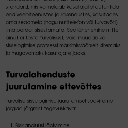
standard, mis võimaldab kasutajatel autentida
end veebiteenustes ja rakendustes, kasutades
oma seadmeid (nagu nutitelefon või turvavõti)
ilma parooli sisestamata. See lähenemine mitte
ainult ei tõsta turvalisust, vaid muudab ka
sisselogimise protsessi märkimisväärselt kiiremaks
ja mugavamaks kasutajate jaoks.
Turvalahenduste
juurutamine ettevõttes
Turvalise sisselogimise juurutamisel soovitame
järgida järgmist tegevuskava:
Riskianalüüsi läbiviimine