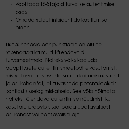
Koolitada töötajaid turvalise autentimise
osas
Omada selget intsidentide käsitlemise
plaani
Lisaks nendele põhipunktidele on oluline
rakendada ka muid täiendavaid
turvameetmeid. Näiteks võiks kaaluda
adaptiivsete autentimismeetodite kasutamist,
mis võtavad arvesse kasutaja käitumismustreid
ja asukohainfot, et tuvastada potentsiaalselt
kahtlasi sisselogimiskatseid. See võib hõlmata
näiteks täiendava autentimise nõudmist, kui
kasutaja proovib sisse logida ebatavalisest
asukohast või ebatavalisel ajal.