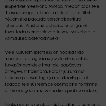
oma vajadustega turvalahenduste osas. Meie
ekspertide meeskond töötab tihedalt koos teie
IT-osakonnaga, et mõista teie äri spetsiifilisi
nõudmisi ja pakkuda personaliseeritud
lahendusi. Alustame põhjaliku auditiga, et
tuvastada olemasolevad turvakitsaskohad ja
võimalused parendamiseks.
Meie juurutamisprotsess on hoolikalt läbi
mõeldud, et tagada sujuv üleminek uutele
turvasüsteemidele ilma teie igapäevast
äritegevust häirimata. Pärast juurutamist
pakume pidevat tuge ja monitooringut, et
tagada teie süsteemide optimaalne toimimine
ja kiire reageerimine võimalikele probleemidele.
Lisaks pakume regulaarseid koolitusi ja uuendusi,