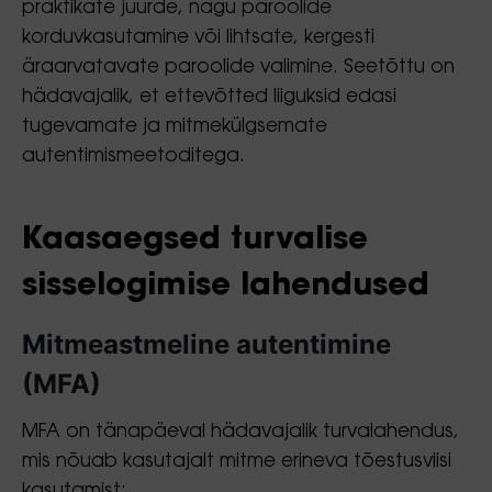
praktikate juurde, nagu paroolide
korduvkasutamine või lihtsate, kergesti
äraarvatavate paroolide valimine. Seetõttu on
hädavajalik, et ettevõtted liiguksid edasi
tugevamate ja mitmekülgsemate
autentimismeetoditega.
Kaasaegsed turvalise
sisselogimise lahendused
Mitmeastmeline autentimine
(MFA)
MFA on tänapäeval hädavajalik turvalahendus,
mis nõuab kasutajalt mitme erineva tõestusviisi
kasutamist: