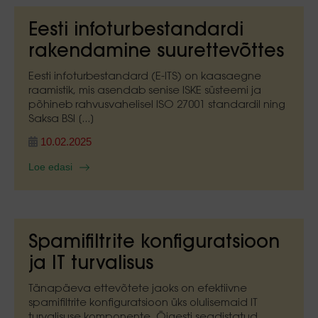
Eesti infoturbestandardi
rakendamine suurettevõttes
Eesti infoturbestandard (E-ITS) on kaasaegne
raamistik, mis asendab senise ISKE süsteemi ja
põhineb rahvusvahelisel ISO 27001 standardil ning
Saksa BSI [...]
10.02.2025
Loe edasi
Spamifiltrite konfiguratsioon
ja IT turvalisus
Tänapäeva ettevõtete jaoks on efektiivne
spamifiltrite konfiguratsioon üks olulisemaid IT
turvalisuse komponente. Õigesti seadistatud