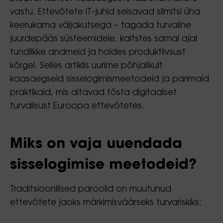
vastu. Ettevõtete IT-juhid seisavad silmitsi üha
keerukama väljakutsega – tagada turvaline
juurdepääs süsteemidele, kaitstes samal ajal
tundlikke andmeid ja hoides produktiivsust
kõrgel. Selles artiklis uurime põhjalikult
kaasaegseid sisselogimismeetodeid ja parimaid
praktikaid, mis aitavad tõsta digitaalset
turvalisust Euroopa ettevõtetes.
Miks on vaja uuendada
sisselogimise meetodeid?
Traditsioonilised paroolid on muutunud
ettevõtete jaoks märkimisväärseks turvariskiks: