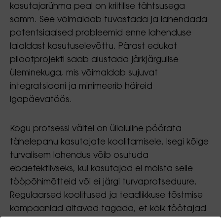
kasutajarühma peal on kriitilise tähtsusega
samm. See võimaldab tuvastada ja lahendada
potentsiaalsed probleemid enne lahenduse
laialdast kasutuselevõttu. Pärast edukat
pilootprojekti saab alustada järkjärgulise
üleminekuga, mis võimaldab sujuvat
integratsiooni ja minimeerib häireid
igapäevatöös.
Kogu protsessi vältel on ülioluline pöörata
tähelepanu kasutajate koolitamisele. Isegi kõige
turvalisem lahendus võib osutuda
ebaefektiivseks, kui kasutajad ei mõista selle
tööpõhimõtteid või ei järgi turvaprotseduure.
Regulaarsed koolitused ja teadlikkuse tõstmise
kampaaniad aitavad tagada, et kõik töötajad