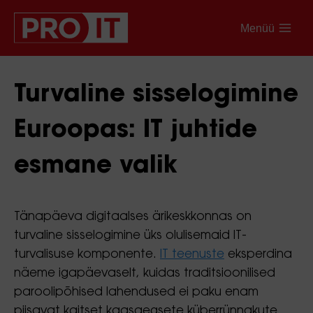
Menüü
Turvaline sisselogimine
Euroopas: IT juhtide
esmane valik
Tänapäeva digitaalses ärikeskkonnas on
turvaline sisselogimine üks olulisemaid IT-
turvalisuse komponente.
IT teenuste
eksperdina
näeme igapäevaselt, kuidas traditsioonilised
paroolipõhised lahendused ei paku enam
piisavat kaitset kaasaegsete küberrünnakute