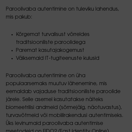
Paroolivaba autentimine on tuleviku lahendus,
mis pakub:
Kõrgemat turvalisust võrreldes
traditsiooniliste paroolidega
Paremat kasutajakogemust
Väiksemaid IT-tugiteenuste kulusid
Paroolivaba autentimine on üha
populaarsemaks muutuv lähenemine, mis
eemaldab vajaduse traditsiooniliste paroolide
järele. Selle asemel kasutatakse näiteks
biomeetrilisi andmeid (sõrmejälg, näotuvastus),
turvavõtmeid või mobiilirakendusi autentimiseks.
Üks levinumaid paroolivaba autentimise
meetodeid on FIDO2 (Fast Identity Online)