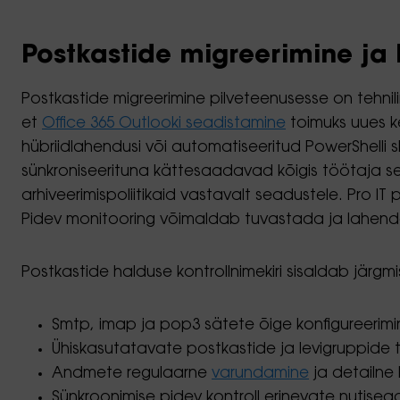
Postkastide migreerimine ja 
Postkastide migreerimine pilveteenusesse on tehnili
et
Office 365 Outlooki seadistamine
toimuks uues ke
hübriidlahendusi või automatiseeritud PowerShelli sk
sünkroniseerituna kättesaadavad kõigis töötaja 
arhiveerimispoliitikaid vastavalt seadustele. Pro IT
Pidev monitooring võimaldab tuvastada ja lahenda
Postkastide halduse kontrollnimekiri sisaldab järgmi
Smtp, imap ja pop3 sätete õige konfigureerimin
Ühiskasutatavate postkastide ja levigruppide
Andmete regulaarne
varundamine
ja detailne
Sünkroonimise pidev kontroll erinevate nutise