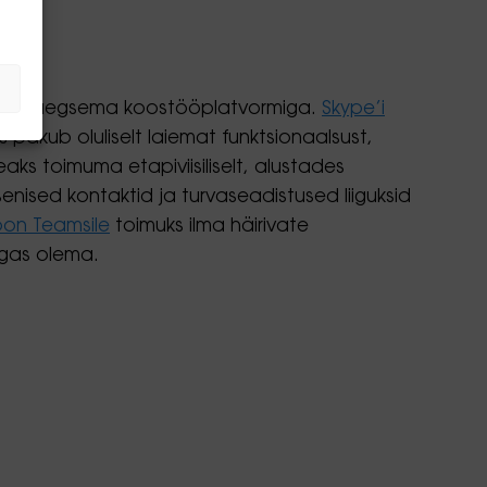
ss kaasaegsema koostööplatvormiga.
Skype’i
 pakub oluliselt laiemat funktsionaalsust,
ks toimuma etapiviisiliselt, alustades
nised kontaktid ja turvaseadistused liiguksid
oon Teamsile
toimuks ilma häirivate
igas olema.