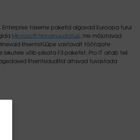
t. Enterprise taseme paketid algavad Euroopa turul
lgida
Microsofti hinnamuudatusi
, mis mõjutavad
erinevaid litsentsitüüpe vastavalt töötajate
sikutele võib piisata F3 paketist. Pro IT aitab teil
Sagedased litsentsiauditid aitavad tuvastada