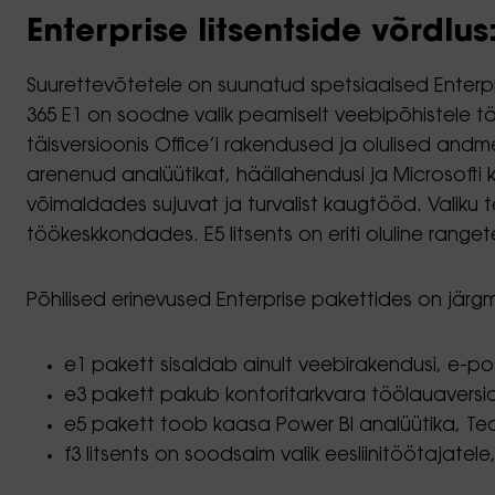
Enterprise litsentside võrdlus
Suurettevõtetele on suunatud spetsiaalsed Enterpr
365 E1 on soodne valik peamiselt veebipõhistele t
täisversioonis Office’i rakendused ja olulised and
arenenud analüütikat, häällahendusi ja Microsofti 
võimaldades sujuvat ja turvalist kaugtööd. Valiku te
töökeskkondades. E5 litsents on eriti oluline rang
Põhilised erinevused Enterprise pakettides on järg
e1 pakett sisaldab ainult veebirakendusi, e-po
e3 pakett pakub kontoritarkvara töölauaversi
e5 pakett toob kaasa Power BI analüütika, Te
f3 litsents on soodsaim valik eesliinitöötajate