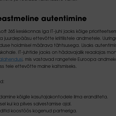
eastmeline autentimine
oft 365 keskkonnas iga IT-juhi jaoks kõige prioriteet
ata juurdepääsu ettevõtte kriitilistele andmetele. Uu
saladuse hoidmisel määrava tähtsusega. Lisaks autenti
ukohale. IT-juhtide jaoks on hädavajalik reaalajas mo
alahendusi
, mis vastavad rangetele Euroopa andmekait
ss teie ettevõtte maine kaitsmiseks.
d:
endamine kõigile kasutajakontodele ilma eranditeta.
el kui ka pilves salvestamise ajal.
auditid koostöös kogenud partneriga.