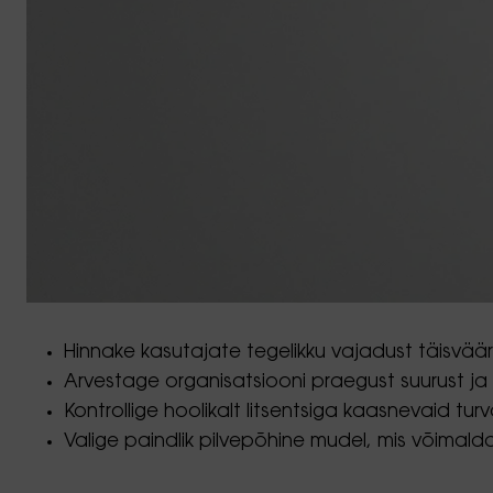
Hinnake kasutajate tegelikku vajadust täisväär
Arvestage organisatsiooni praegust suurust ja v
Kontrollige hoolikalt litsentsiga kaasnevaid t
Valige paindlik pilvepõhine mudel, mis võimald