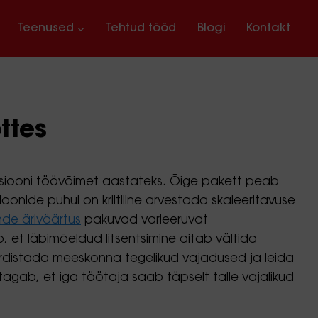
Teenused
Tehtud tööd
Blogi
Kontakt
ttes
isatsiooni töövõimet aastateks. Õige pakett peab
onide puhul on kriitiline arvestada skaleeritavuse
ende äriväärtus
pakuvad varieeruvat
, et läbimõeldud litsentsimine aitab vältida
kaardistada meeskonna tegelikud vajadused ja leida
agab, et iga töötaja saab täpselt talle vajalikud