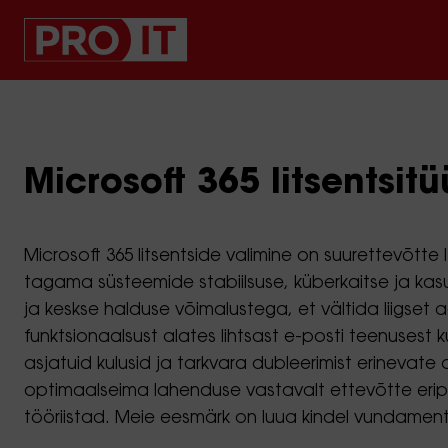
Microsoft 365 litsentsit
Microsoft 365 litsentside valimine on suurettevõtt
tagama süsteemide stabiilsuse, küberkaitse ja kasu
ja keskse halduse võimalustega, et vältida liigset 
funktsionaalsust alates lihtsast e-posti teenusest
asjatuid kulusid ja tarkvara dubleerimist erinevat
optimaalseima lahenduse vastavalt ettevõtte eripä
tööriistad. Meie eesmärk on luua kindel vundament t