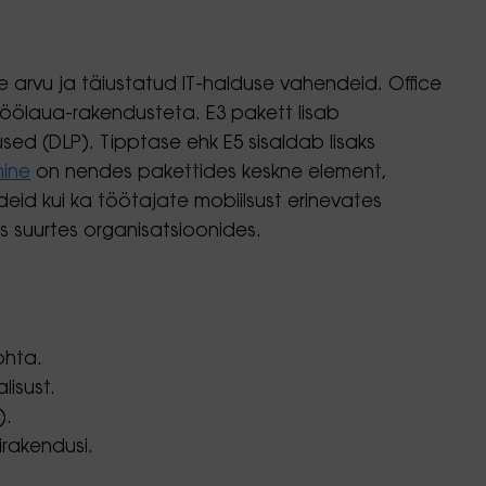
 arvu ja täiustatud IT-halduse vahendeid. Office
töölaua-rakendusteta. E3 pakett lisab
ed (DLP). Tipptase ehk E5 sisaldab lisaks
mine
on nendes pakettides keskne element,
udeid kui ka töötajate mobiilsust erinevates
s suurtes organisatsioonides.
ohta.
isust.
).
irakendusi.