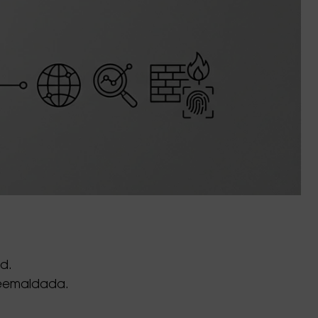
id.
i eemaldada.