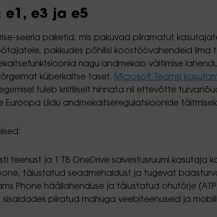
: e1, e3 ja e5
ise-seeria paketid, mis pakuvad piiramatut kasutajate
öötajatele, pakkudes põhilisi koostöövahendeid ilma 
mekaitsefunktsioonid nagu andmekao vältimise lahendus
kõrgeimat küberkaitse taset.
Microsoft Teamsi kasuta
gemisel tuleb kriitiliselt hinnata nii ettevõtte turvanõ
ete Euroopa Liidu andmekaitseregulatsioonide täitmisek
mised:
sti teenust ja 1 TB OneDrive salvestusruumi kasutaja k
oone, täiustatud seadmehaldust ja tugevat baasturval
ams Phone häällahenduse ja täiustatud ohutõrje (ATP
le, sisaldades piiratud mahuga veebiteenuseid ja mobiil