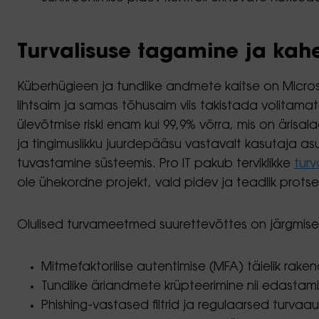
Turvalisuse tagamine ja kah
Küberhügieen ja tundlike andmete kaitse on Micros
lihtsaim ja samas tõhusaim viis takistada volitam
ülevõtmise riski enam kui 99,9% võrra, mis on äri
ja tingimuslikku juurdepääsu vastavalt kasutaja as
tuvastamine süsteemis. Pro IT pakub terviklikke
turv
ole ühekordne projekt, vaid pidev ja teadlik protse
Olulised turvameetmed suurettevõttes on järgmise
Mitmefaktorilise autentimise (MFA) täielik rak
Tundlike äriandmete krüpteerimine nii edastamis
Phishing-vastased filtrid ja regulaarsed turva