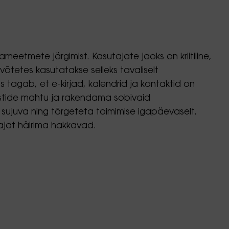
meetmete järgimist. Kasutajate jaoks on kriitiline,
võtetes kasutatakse selleks tavaliselt
s tagab, et e-kirjad, kalendrid ja kontaktid on
stide mahtu ja rakendama sobivaid
 sujuva ning tõrgeteta toimimise igapäevaselt.
ajat häirima hakkavad.