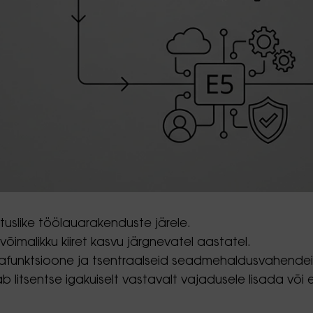
tuslike töölauarakenduste järele.
õimalikku kiiret kasvu järgnevatel aastatel.
urvafunktsioone ja tsentraalseid seadmehaldusvahende
ab litsentse igakuiselt vastavalt vajadusele lisada võ