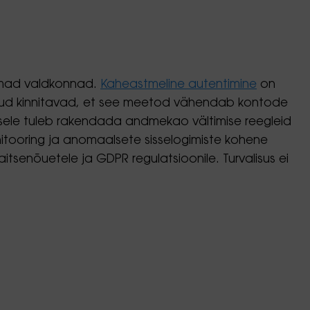
semad valdkonnad.
Kaheastmeline autentimine
on
ringud kinnitavad, et see meetod vähendab kontode
misele tuleb rakendada andmekao vältimise reegleid
nitooring ja anomaalsete sisselogimiste kohene
senõuetele ja GDPR regulatsioonile. Turvalisus ei