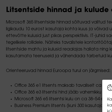
Litsentside hinnad ja kulude
Microsoft 365 litsentside hinnad sõltuvad valitud 
ligikaudu 10 eurost kasutaja kohta kuus ja võivad u
ettevõtte kulusid just pikas perspektiivis. IT-juhid
tegelikele rollidele. Näiteks tavalistele kontoritööt
litsentside mahtu ja kulusid reaalajas hallata ni
kasutamata teenuseid ja vähendada tarbetuid kulu
Orienteeruvad hinnad Euroopa turul on järgmised:
Office 365 e1 litsents maksab tavaliselt ca 10 
Office 365 e3 litsentsi hind jääb vahemikku ca 
Microsoft 365 e5 litsentsi kulu on ca 38–54 euro
Ka
ka
Business Premium litsents (kuni 300 kasutajat)
kü