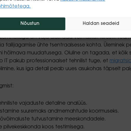
õhimõtetega.
 business platvormilt teamsile
Nõustun
Haldan seadeid
itilise vajadusega asendada vananev Skype for Busine
leminekuga on vaja alustada võimalikult kiiresti. Teams
failijagamise ühte tsentraalsesse kohta. Üleminek pea
i hõlmava muudatusega. Oluline on tagada, et kõik se
 IT pakub professionaalset tehnilist tuge, et
migratsi
limine, kus iga detail peab uues asukohas täpselt pa
gmist:
hniliste vajaduste detailne analüüs.
valmistamine suuremaks andmemahtude koormuseks.
töövõimaluste tutvustamine meeskondadele.
ne pilvekeskkonda koos testimisega.