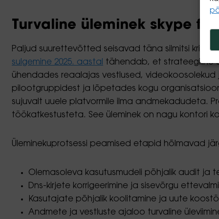
p
Turvaline üleminek skype for
Paljud suurettevõtted seisavad täna silmitsi kri
sulgemine 2025. aastal
tähendab, et strateegiline ü
ühendades reaalajas vestlused, videokoosolekud ja 
pilootgruppidest ja lõpetades kogu organisatsioon
sujuvalt uuele platvormile ilma andmekadudeta. Pro
töökatkestusteta. See üleminek on nagu kontori ko
Üleminekuprotsessi peamised etapid hõlmavad jär
Olemasoleva kasutusmudeli põhjalik audit ja te
Dns-kirjete korrigeerimine ja sisevõrgu ette
Kasutajate põhjalik koolitamine ja uute koos
Andmete ja vestluste ajaloo turvaline üleviimi