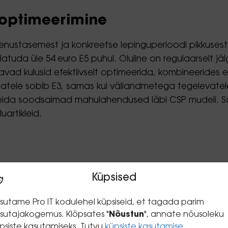
 optimeerimine
teenustasemest ja konkreetse lepinguperioodi pikkuses
latuda üle 54 euro E5 puhul. Oluline on regulaarselt jä
 saavad kulusid efektiivselt optimeerida, kombineerides 
ajatele sobib E3, samas kui väliandmetega tegelevatele i
ng leida soodsaimad mahulahendused läbi CSP mudeli. 
artikleid.
eurot kasutaja kohta kuus.
Küpsised
23–26 eurot kasutaja kohta kuus.
t kasutaja kohta kuus.
sutame Pro IT kodulehel küpsiseid, et tagada parim
sutajakogemus. Klõpsates "
Nõustun
", annate nõusoleku
 maksab ca 20 eurot kasutaja kohta kuus.
psiste kasutamiseks. Tutvu
küpsiste kasutamise