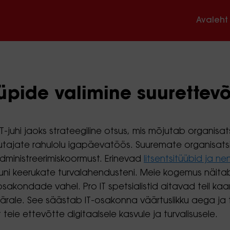
Avaleht
üüpide valimine suurettevõ
e IT-juhi jaoks strateegiline otsus, mis mõjutab organ
tajate rahulolu igapäevatöös. Suuremate organisatsio
administreerimiskoormust. Erinevad
litsentsitüübid ja n
 kuni keerukate turvalahendusteni. Meie kogemus näitab
e osakondade vahel. Pro IT spetsialistid aitavad teil 
rale. See säästab IT-osakonna väärtuslikku aega ja t
eie ettevõtte digitaalsele kasvule ja turvalisusele.