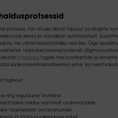
haldusprotsessid
ne protsess, mis nõuab ülimat täpsust ja rangete turva
skkonnas kiiresti ja võimalikult automaatselt. Suurette
ripte, mis vähendavad inimliku vea riski. Õige seadistu
seadmetes. Haldajad peavad pidevalt jälgima postka
 pakutav
it-hooldus
tagab teie postkastide ja serverite
da sünkroniseerimisprobleemid enne, kui need kasut
si tegevusi:
e ning regulaarne testimine.
 tsentraalne haldus vastavalt osakondadele.
 kiire taasteplaan ootamatusteks.
admete ja töölaua-rakenduste vahel.