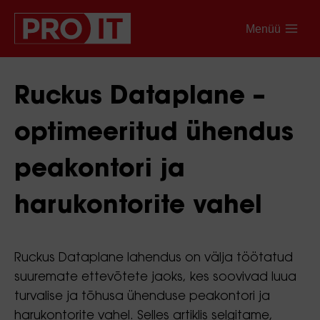
Menüü
Ruckus Dataplane –
optimeeritud ühendus
peakontori ja
harukontorite vahel
Ruckus Dataplane lahendus on välja töötatud
suuremate ettevõtete jaoks, kes soovivad luua
turvalise ja tõhusa ühenduse peakontori ja
harukontorite vahel. Selles artiklis selgitame,