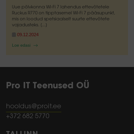
Uue põlvkonna Wi-Fi 7 lahendus ettevõtetele
Ruckus R770 on tipptasemel Wi-Fi 7 pääsupunkt,
mis on loodud spetsiaalselt suurte ettevõtete
vajadusteks. [...]
09.12.2024
Loe edasi
Pro IT Teenused OÜ
hooldus@proit.ee
+372 682 5770