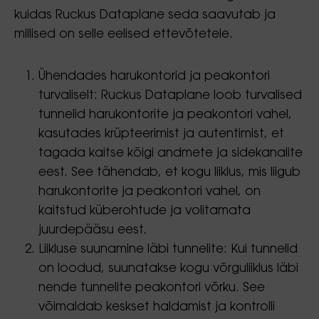
kuidas Ruckus Dataplane seda saavutab ja
millised on selle eelised ettevõtetele.
Ühendades harukontorid ja peakontori
turvaliselt: Ruckus Dataplane loob turvalised
tunnelid harukontorite ja peakontori vahel,
kasutades krüpteerimist ja autentimist, et
tagada kaitse kõigi andmete ja sidekanalite
eest. See tähendab, et kogu liiklus, mis liigub
harukontorite ja peakontori vahel, on
kaitstud küberohtude ja volitamata
juurdepääsu eest.
Liikluse suunamine läbi tunnelite: Kui tunnelid
on loodud, suunatakse kogu võrguliiklus läbi
nende tunnelite peakontori võrku. See
võimaldab keskset haldamist ja kontrolli