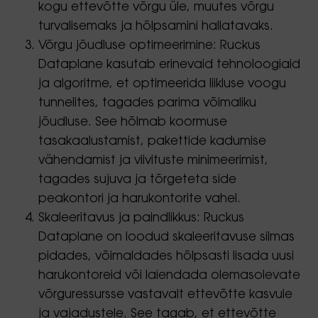
kogu ettevõtte võrgu üle, muutes võrgu
turvalisemaks ja hõlpsamini hallatavaks.
Võrgu jõudluse optimeerimine: Ruckus
Dataplane kasutab erinevaid tehnoloogiaid
ja algoritme, et optimeerida liikluse voogu
tunnelites, tagades parima võimaliku
jõudluse. See hõlmab koormuse
tasakaalustamist, pakettide kadumise
vähendamist ja viivituste minimeerimist,
tagades sujuva ja tõrgeteta side
peakontori ja harukontorite vahel.
Skaleeritavus ja paindlikkus: Ruckus
Dataplane on loodud skaleeritavuse silmas
pidades, võimaldades hõlpsasti lisada uusi
harukontoreid või laiendada olemasolevate
võrguressursse vastavalt ettevõtte kasvule
ja vajadustele. See tagab, et ettevõtte