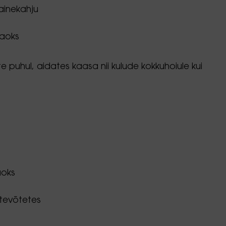
mainekahju
jaoks
 puhul, aidates kaasa nii kulude kokkuhoiule kui
aoks
ttevõtetes