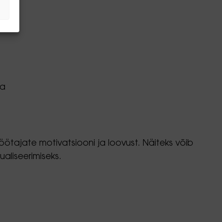
da
ötajate motivatsiooni ja loovust. Näiteks võib
aliseerimiseks.