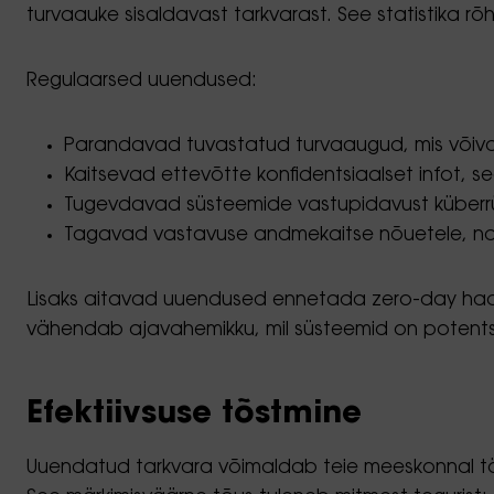
turvaauke sisaldavast tarkvarast. See statistika r
Regulaarsed uuendused:
Parandavad tuvastatud turvaaugud, mis võivad
Kaitsevad ettevõtte konfidentsiaalset infot, se
Tugevdavad süsteemide vastupidavust küberrü
Tagavad vastavuse andmekaitse nõuetele, nagu
Lisaks aitavad uuendused ennetada zero-day haava
vähendab ajavahemikku, mil süsteemid on potentsia
Efektiivsuse tõstmine
Uuendatud tarkvara võimaldab teie meeskonnal 