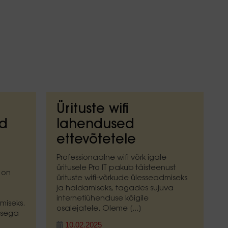
Ürituste wifi
rd
lahendused
ettevõtetele
Professionaalne wifi võrk igale
üritusele Pro IT pakub täisteenust
 on
ürituste wifi-võrkude ülesseadmiseks
ja haldamiseks, tagades sujuva
internetiühenduse kõigile
miseks.
osalejatele. Oleme [...]
asega
10.02.2025