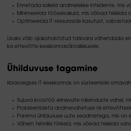
Ennetada kalleid andmelekke intsidente, mis võ
Minimeerida tööseisakuid, mis võivad tekkida
Optimeerida IT-ressursside kasutust, vabasta
Lisaks võib ajakohastatud tarkvara vähendada energ
ka ettevõtte keskkonnasõbralikkusele.
Ühilduvuse tagamine
Kaasaegses IT-keskkonnas on süsteemide omavaheli
Sujuva koostöö erinevate rakenduste vahel, mis 
Probleemideta andmevahetuse nii ettevõttesise
Parema ühilduvuse uute seadmetega, mis on eri
Vähem tehnilisi tõrkeid, mis võivad tekkida v