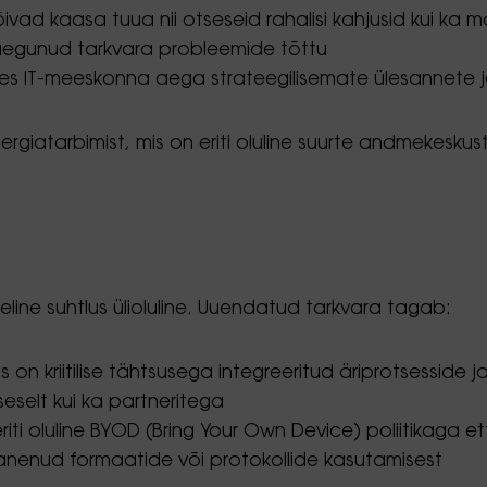
ivad kaasa tuua nii otseseid rahalisi kahjusid kui ka 
 aegunud tarkvara probleemide tõttu
des IT-meeskonna aega strateegilisemate ülesannete 
iatarbimist, mis on eriti oluline suurte andmekeskuste
ne suhtlus ülioluline. Uuendatud tarkvara tagab:
on kriitilise tähtsusega integreeritud äriprotsesside j
selt kui ka partneritega
ti oluline BYOD (Bring Your Own Device) poliitikaga e
ananenud formaatide või protokollide kasutamisest