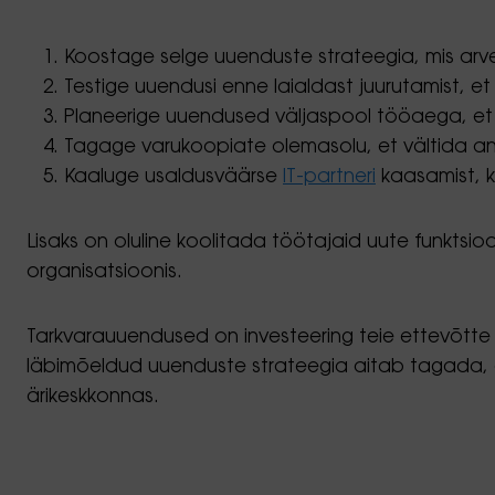
Koostage selge uuenduste strateegia, mis arvest
Testige uuendusi enne laialdast juurutamist, 
Planeerige uuendused väljaspool tööaega, et
Tagage varukoopiate olemasolu, et vältida a
Kaaluge usaldusväärse
IT-partneri
kaasamist, k
Lisaks on oluline koolitada töötajaid uute funktsi
organisatsioonis.
Tarkvarauuendused on investeering teie ettevõtte t
läbimõeldud uuenduste strateegia aitab tagada, et 
ärikeskkonnas.