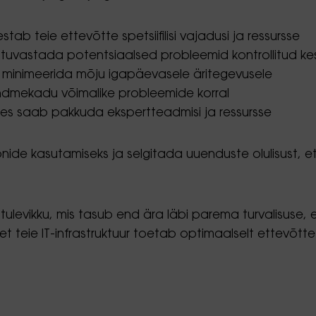
ab teie ettevõtte spetsiifilisi vajadusi ja ressursse
et tuvastada potentsiaalsed probleemid kontrollitud k
 minimeerida mõju igapäevasele äritegevusele
ndmekadu võimalike probleemide korral
es saab pakkuda ekspertteadmisi ja ressursse
oonide kasutamiseks ja selgitada uuenduste olulisust, 
ulevikku, mis tasub end ära läbi parema turvalisuse, e
teie IT-infrastruktuur toetab optimaalselt ettevõtte