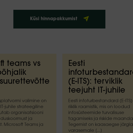
Küsi hinnapakkumist
ft teams vs
Eesti
õhjalik
infoturbestanda
 suurettevõtte
(E-ITS): terviklik
teejuht IT-juhile
splatvormi valimine on
Eesti infoturbestandard (E-ITS)
IT-juhile strateegiline
riiklik raamistik, mis on loodud
jutab organisatsiooni
infosüsteemide turvalisuse
alduskoormust ja
tagamiseks ja riskide maanda
st. Microsoft Teams ja
Tegemist on kaasaegse järgl
varasemale [...]