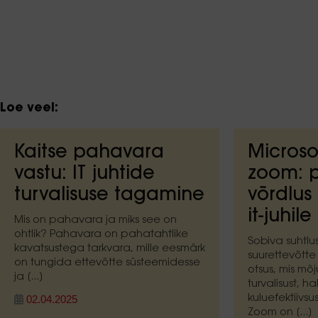
Loe veel:
Kaitse pahavara
Microso
vastu: IT juhtide
zoom: p
turvalisuse tagamine
võrdlus
it-juhile
Mis on pahavara ja miks see on
ohtlik? Pahavara on pahatahtlike
Sobiva suhtlu
kavatsustega tarkvara, mille eesmärk
suurettevõtte 
on tungida ettevõtte süsteemidesse
otsus, mis mõ
ja [...]
turvalisust, h
kuluefektiivsu
02.04.2025
Zoom on [...]