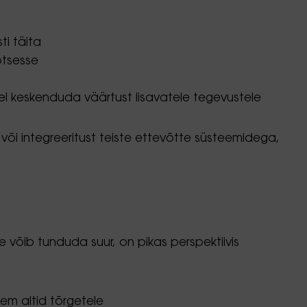
i täita
otsesse
l keskenduda väärtust lisavatele tegevustele
või integreeritust teiste ettevõtte süsteemidega,
e võib tunduda suur, on pikas perspektiivis
em altid tõrgetele