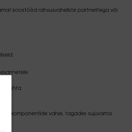
amat koostööd rahvusvaheliste partneritega või
iseid:
lesannetele
se kohta
arkvarakomponentide vahel, tagades sujuvama