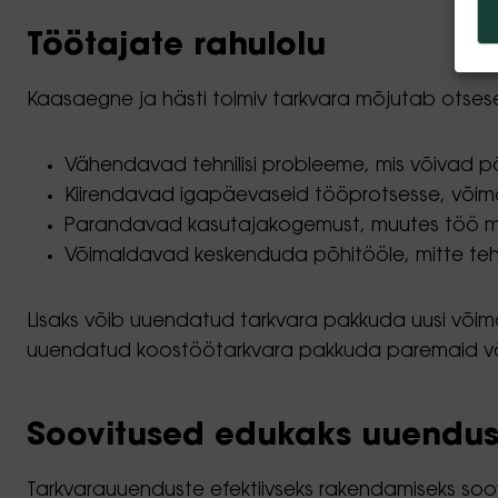
Töötajate rahulolu
Kaasaegne ja hästi toimiv tarkvara mõjutab otses
Vähendavad tehnilisi probleeme, mis võivad põh
Kiirendavad igapäevaseid tööprotsesse, võim
Parandavad kasutajakogemust, muutes töö me
Võimaldavad keskenduda põhitööle, mitte teh
Lisaks võib uuendatud tarkvara pakkuda uusi võima
uuendatud koostöötarkvara pakkuda paremaid võimal
Soovitused edukaks uuendus
Tarkvarauuenduste efektiivseks rakendamiseks soo