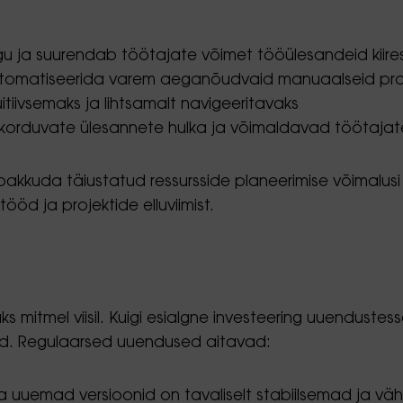
 ja suurendab töötajate võimet tööülesandeid kiirest
 automatiseerida varem aeganõudvaid manuaalseid pr
itiivsemaks ja lihtsamalt navigeeritavaks
orduvate ülesannete hulka ja võimaldavad töötajate
pakkuda täiustatud ressursside planeerimise võimalusi 
öd ja projektide elluviimist.
itmel viisil. Kuigi esialgne investeering uuendustess
ad. Regulaarsed uuendused aitavad:
uemad versioonid on tavaliselt stabiilsemad ja väh