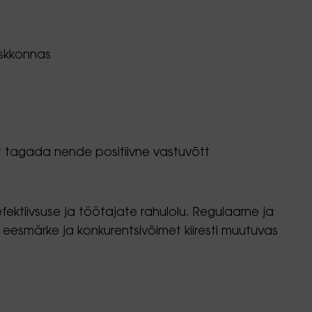
eskkonnas
et tagada nende positiivne vastuvõtt
fektiivsuse ja töötajate rahulolu. Regulaarne ja
 eesmärke ja konkurentsivõimet kiiresti muutuvas