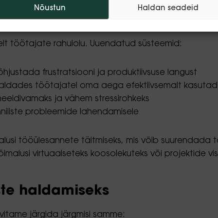
Nõustun
Haldan seadeid
elt töötajate rahulolu. Uuendatud süsteemid:
justada frustratsiooni ja produktiivsuse langust
aldades töötajatel oma aega efektiivsemalt kasuta
eldivamaks ja vähem stressirohkeks
niliste probleemide lahendamisele
lusi tööülesannete täitmiseks, mis võib suurendada tö
usi virtuaalseteks koosolekuteks või projektide visu
te haldamiseks
vitame järgida järgmisi samme: