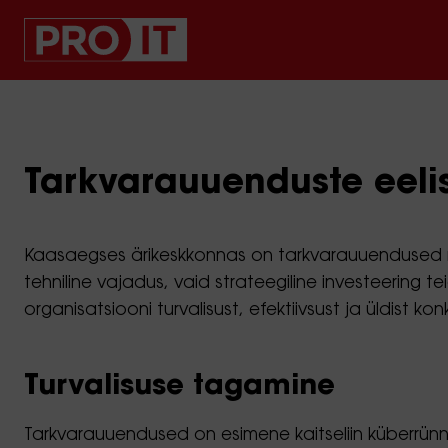
Tarkvarauuenduste eelis
Kaasaegses ärikeskkonnas on tarkvarauuendused muu
tehniline vajadus, vaid strateegiline investeering 
organisatsiooni turvalisust, efektiivsust ja üldist ko
Turvalisuse tagamine
Tarkvarauuendused on esimene kaitseliin küberrün