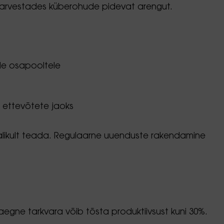
iti arvestades küberohude pidevat arengut.
le osapooltele
 ettevõtete jaoks
valikult teada. Regulaarne uuenduste rakendamine
egne tarkvara võib tõsta produktiivsust kuni 30%.