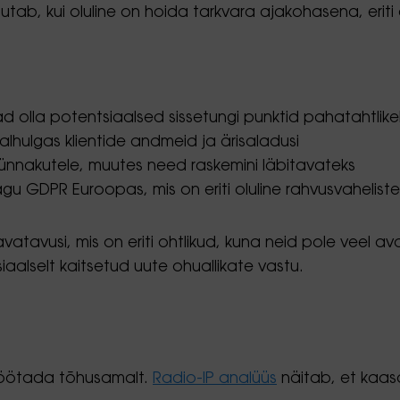
õhutab, kui oluline on hoida tarkvara ajakohasena, er
 olla potentsiaalsed sissetungi punktid pahatahtlike
alhulgas klientide andmeid ja ärisaladusi
nnakutele, muutes need raskemini läbitavateks
 GDPR Euroopas, mis on eriti oluline rahvusvaheliste
tavusi, mis on eriti ohtlikud, kuna neid pole veel a
alselt kaitsetud uute ohuallikate vastu.
töötada tõhusamalt.
Radio-IP analüüs
näitab, et kaasa