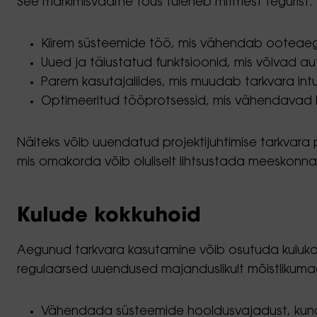
See märkimisväärne tõus tuleneb mitmest tegurist:
Kiirem süsteemide töö, mis vähendab ooteaegu
Uued ja täiustatud funktsioonid, mis võivad
Parem kasutajaliides, mis muudab tarkvara intu
Optimeeritud tööprotsessid, mis vähendavad k
Näiteks võib uuendatud projektijuhtimise tarkvara 
mis omakorda võib oluliselt lihtsustada meeskonnatö
Kulude kokkuhoid
Aegunud tarkvara kasutamine võib osutuda kulukaks m
regulaarsed uuendused majanduslikult mõistlikum
Vähendada süsteemide hooldusvajadust, kuna u