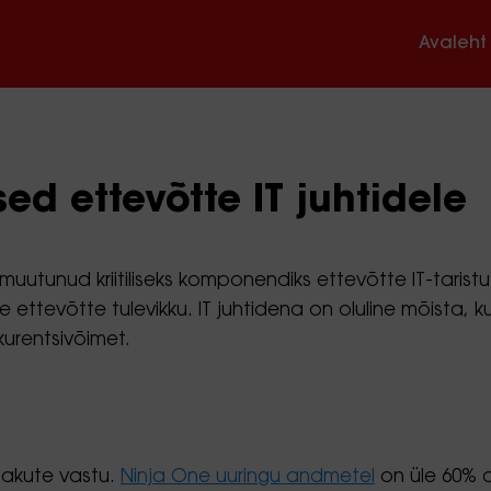
Avaleht
ed ettevõtte IT juhtidele
tunud kriitiliseks komponendiks ettevõtte IT-taristu
teie ettevõtte tulevikku. IT juhtidena on oluline mõis
nkurentsivõimet.
nakute vastu.
Ninja One uuringu andmetel
on üle 60% 