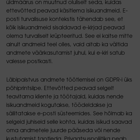
üldmäärus on muutnud oluliselt seda, kuidas
ettevõtted peavad käsitlema isikuandmeid. E-
posti turvalisuse kontekstis tähendab see, et
kõik isikuandmeid sisaldavad e-kirjad peavad
olema turvaliselt krüpteeritud. See ei kaitse mitte
ainult andmeid teel olles, vaid aitab ka vältida
andmete väärkasutamist juhul, kui e-kiri satub
valesse postkasti.
Läbipaistvus andmete töötlemisel on GDPR-i üks
põhiprintsiipe. Ettevõtted peavad selgelt
teavitama kliente ja töötajaid, kuidas nende
isikuandmeid kogutakse, töödeldakse ja
säilitatakse e-posti süsteemides. See hõlmab ka
selgeid juhiseid selle kohta, kuidas isikud saavad
oma andmetele juurde pääseda või nende
kustutamist taotleda. Privaatsuspoliitika peab