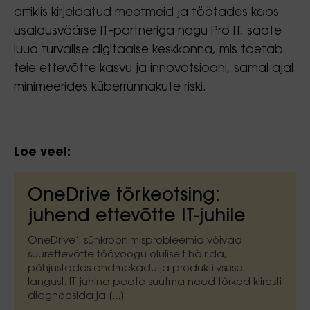
artiklis kirjeldatud meetmeid ja töötades koos
usaldusväärse IT-partneriga nagu Pro IT, saate
luua turvalise digitaalse keskkonna, mis toetab
teie ettevõtte kasvu ja innovatsiooni, samal ajal
minimeerides küberrünnakute riski.
Loe veel:
OneDrive tõrkeotsing:
juhend ettevõtte IT-juhile
OneDrive’i sünkroonimisprobleemid võivad
suurettevõtte töövoogu oluliselt häirida,
põhjustades andmekadu ja produktiivsuse
langust. IT-juhina peate suutma need tõrked kiiresti
diagnoosida ja [...]