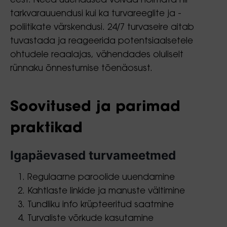
eest. Need uuendused võivad hõlmata nii
tarkvarauuendusi kui ka turvareeglite ja -
poliitikate värskendusi. 24/7 turvaseire aitab
tuvastada ja reageerida potentsiaalsetele
ohtudele reaalajas, vähendades oluliselt
rünnaku õnnestumise tõenäosust.
Soovitused ja parimad
praktikad
Igapäevased turvameetmed
Regulaarne paroolide uuendamine
Kahtlaste linkide ja manuste vältimine
Tundliku info krüpteeritud saatmine
Turvaliste võrkude kasutamine