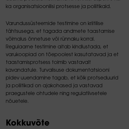
ka organisatsioonilisi protsesse ja poliitikaid.
Varundussüsteemide testimine on kriitilise
tähtsusega, et tagada andmete taastamise
võimalus õnnetuse või rünnaku korral.
Regulaarne testimine aitab kindlustada, et
varukoopiad on tõepoolest kasutatavad ja et
taastamisprotsess toimib vastavalt
kavandatule. Turvalisuse dokumentatsiooni
pidev uuendamine tagab, et kõik protseduurid
ja poliitikad on ajakohased ja vastavad
praegustele ohtudele ning regulatiivsetele
nõuetele.
Kokkuvõte