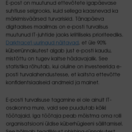
E-post on muutunud ettevõtete igapäevase
suhtluse selgrooks, kuid sellega kaasnevad ka
märkimisväärsed turvariskid. Tänapäeva
digitaalses maailmas on e-posti turvalisus
muutunud IT-juhtide jaoks kriitiliseks prioriteediks.
Darktrace'i uuringud näitavad
, et üle 90%
küberrünnakutest algab just e-posti kaudu,
mistõttu on tugev kaitse hädavajalik. See
statistika rõhutab, kui oluline on investeerida e-
posti turvalahendustesse, et kaitsta ettevõtte
konfidentsiaalseid andmeid ja mainet.
E-posti turvalisuse tagamine ei ole ainult IT-
osakonna mure, vaid see puudutab kõiki
töötajaid. Iga töötaja peab mõistma oma rolli
organisatsiooni üldise küberhügieeni säilitamisel.