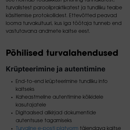
See hõlmab teadlikkust phishing-rünnakutest,
turvalistest paroolipraktikatest ja tundliku teabe
käsitlemise protokollidest. Ettevõtted peavad
looma turvakultuuri, kus iga töötaja tunneb end
vastutavana andmete kaitse eest.
Põhilised turvalahendused
Krüpteerimine ja autentimine
End-to-end krüpteerimine tundliku info
kaitseks
Kaheastmeline autentimine kõikidele
kasutajatele
Digitaalsed allkirjad dokumentide
autentsuse tagamiseks
Turvaline e-posti platvorm
täiendava kaitse