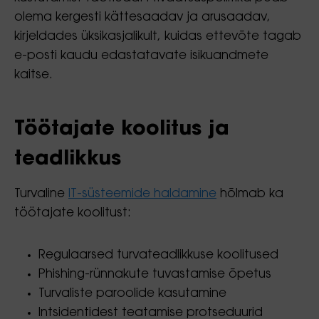
olema kergesti kättesaadav ja arusaadav,
kirjeldades üksikasjalikult, kuidas ettevõte tagab
e-posti kaudu edastatavate isikuandmete
kaitse.
Töötajate koolitus ja
teadlikkus
Turvaline
IT-süsteemide haldamine
hõlmab ka
töötajate koolitust:
Regulaarsed turvateadlikkuse koolitused
Phishing-rünnakute tuvastamise õpetus
Turvaliste paroolide kasutamine
Intsidentidest teatamise protseduurid