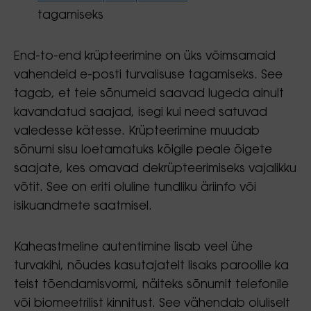
tagamiseks
End-to-end krüpteerimine on üks võimsamaid
vahendeid e-posti turvalisuse tagamiseks. See
tagab, et teie sõnumeid saavad lugeda ainult
kavandatud saajad, isegi kui need satuvad
valedesse kätesse. Krüpteerimine muudab
sõnumi sisu loetamatuks kõigile peale õigete
saajate, kes omavad dekrüpteerimiseks vajalikku
võtit. See on eriti oluline tundliku äriinfo või
isikuandmete saatmisel.
Kaheastmeline autentimine lisab veel ühe
turvakihi, nõudes kasutajatelt lisaks paroolile ka
teist tõendamisvormi, näiteks sõnumit telefonile
või biomeetrilist kinnitust. See vähendab oluliselt