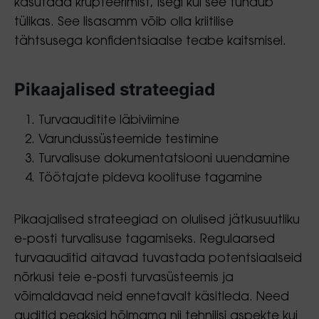
kasutada krüpteerimist, isegi kui see tundub
tülikas. See lisasamm võib olla kriitilise
tähtsusega konfidentsiaalse teabe kaitsmisel.
Pikaajalised strateegiad
Turvaauditite läbiviimine
Varundussüsteemide testimine
Turvalisuse dokumentatsiooni uuendamine
Töötajate pideva koolituse tagamine
Pikaajalised strateegiad on olulised jätkusuutliku
e-posti turvalisuse tagamiseks. Regulaarsed
turvaauditid aitavad tuvastada potentsiaalseid
nõrkusi teie e-posti turvasüsteemis ja
võimaldavad neid ennetavalt käsitleda. Need
auditid peaksid hõlmama nii tehnilisi aspekte kui