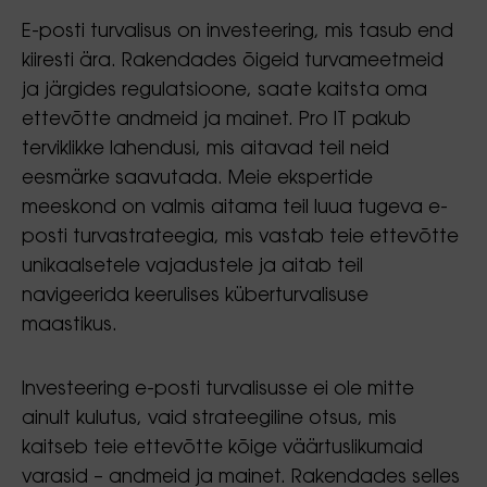
E-posti turvalisus on investeering, mis tasub end
kiiresti ära. Rakendades õigeid turvameetmeid
ja järgides regulatsioone, saate kaitsta oma
ettevõtte andmeid ja mainet. Pro IT pakub
terviklikke lahendusi, mis aitavad teil neid
eesmärke saavutada. Meie ekspertide
meeskond on valmis aitama teil luua tugeva e-
posti turvastrateegia, mis vastab teie ettevõtte
unikaalsetele vajadustele ja aitab teil
navigeerida keerulises küberturvalisuse
maastikus.
Investeering e-posti turvalisusse ei ole mitte
ainult kulutus, vaid strateegiline otsus, mis
kaitseb teie ettevõtte kõige väärtuslikumaid
varasid – andmeid ja mainet. Rakendades selles