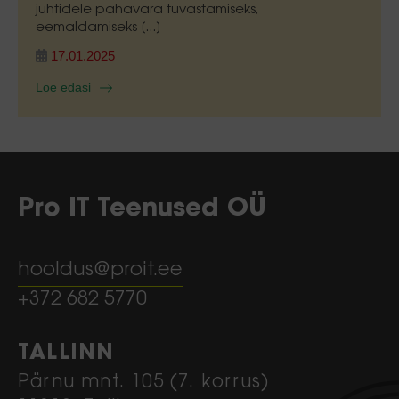
juhtidele pahavara tuvastamiseks,
eemaldamiseks [...]
17.01.2025
Loe edasi
Pro IT Teenused OÜ
hooldus@proit.ee
+372 682 5770
TALLINN
Pärnu mnt. 105 (7. korrus)