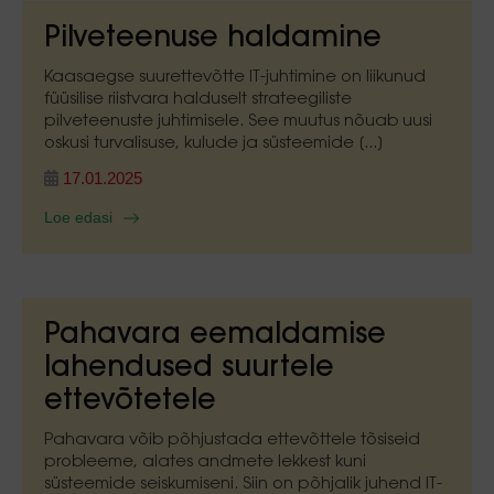
Pilveteenuse haldamine
Kaasaegse suurettevõtte IT-juhtimine on liikunud
füüsilise riistvara halduselt strateegiliste
pilveteenuste juhtimisele. See muutus nõuab uusi
oskusi turvalisuse, kulude ja süsteemide [...]
17.01.2025
Loe edasi
Pahavara eemaldamise
lahendused suurtele
ettevõtetele
Pahavara võib põhjustada ettevõttele tõsiseid
probleeme, alates andmete lekkest kuni
süsteemide seiskumiseni. Siin on põhjalik juhend IT-