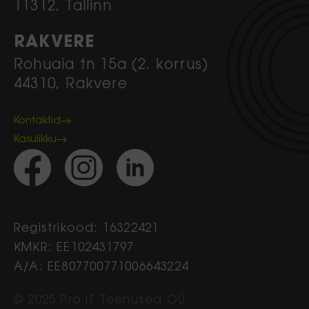
11312, Tallinn
RAKVERE
Rohuaia tn 15a (2. korrus)
44310, Rakvere
Kontaktid
Kasulikku
Registrikood: 16322421
KMKR: EE102431797
A/A: EE807700771006643224
© 2025 Pro IT Teenused OÜ