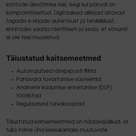
kontode ülevõtmise riski, isegi kui parooli on
kompromiteeritud. Digitaalsed allkirjad aitavad
tagada e-kirjade autentsust ja terviklikkust,
kinnitades saatja identiteeti ja seda, et sõnumit
ei ole teel muudetud.
Täiustatud kaitsemeetmed
Automaatsed rämpsposti filtrid
Pahavara tuvastamise süsteemid
Andmete kadumise ennetamise (DLP)
tööriistad
Regulaarsed turvakoopiad
Täiustatud kaitsemeetmed on hädavajalikud, et
tulla toime üha keerukamaks muutuvate