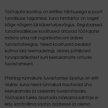
Töötajate koolitus on kriitilise tähtsusega e-posti
turvalisuse tagamisel, kuna inimfaktor on sageli
kõige nõrgem lüli küberturbevõrgus. Regulaarsed
turvateadlikkuse koolitused aitavad töötajatel
mõista oma rolli organisatsiooni üldises
turvastrateegias. Need koolitused peaksid
katma laia teemaderingi, alates põhilistest
turvapraktikatest kuni keerukamate ohtude
tuvastamiseni.
Phishing-rünnakute tuvastamise õpetus on eriti
oluline, kuna need rünnakud muutuvad üha
keerukamaks ja raskemini tuvastatavaks.
Töötajaid tuleks õpetada märkama kahtlasi e-
kirju, kontrollima saatja aadresse ja olema