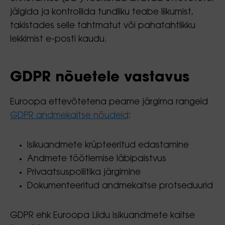
jälgida ja kontrollida tundliku teabe liikumist,
takistades selle tahtmatut või pahatahtlikku
lekkimist e-posti kaudu.
GDPR nõuetele vastavus
Euroopa ettevõtetena peame järgima rangeid
GDPR andmekaitse nõudeid
:
Isikuandmete krüpteeritud edastamine
Andmete töötlemise läbipaistvus
Privaatsuspoliitika järgimine
Dokumenteeritud andmekaitse protseduurid
GDPR ehk Euroopa Liidu isikuandmete kaitse