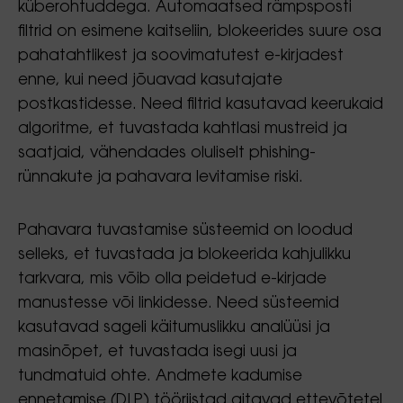
küberohtuddega. Automaatsed rämpsposti
filtrid on esimene kaitseliin, blokeerides suure osa
pahatahtlikest ja soovimatutest e-kirjadest
enne, kui need jõuavad kasutajate
postkastidesse. Need filtrid kasutavad keerukaid
algoritme, et tuvastada kahtlasi mustreid ja
saatjaid, vähendades oluliselt phishing-
rünnakute ja pahavara levitamise riski.
Pahavara tuvastamise süsteemid on loodud
selleks, et tuvastada ja blokeerida kahjulikku
tarkvara, mis võib olla peidetud e-kirjade
manustesse või linkidesse. Need süsteemid
kasutavad sageli käitumuslikku analüüsi ja
masinõpet, et tuvastada isegi uusi ja
tundmatuid ohte. Andmete kadumise
ennetamise (DLP) tööriistad aitavad ettevõtetel