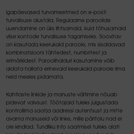
Igapäevased turvameetmed on e-posti
turvalisuse alustala. Regulaarne paroolide
uuendamine on üks lihtsamaid, kuid tõhusamaid
viise kontode turvalisuse tagamiseks. Soovitav
on kasutada keerukaid paroole, mis sisaldavad
kombinatsiooni tähtedest, numbritest ja
erimärkidest. Paroolihalduri kasutamine võib
aidata hallata erinevaid keerukaid paroole ilma
neid meeles pidamata.
Kahtlaste linkide ja manuste vältimine nõuab
pidevat valvsust. Töötajaid tuleks julgustada
kontrollima saatja aadressi autentsust ja mitte
avama manuseid või linke, mille päritolu nad ei
ole kindlad. Tundliku info saatmisel tuleks alati