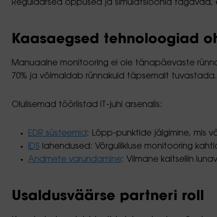
Regulaarsed õppused ja simulatsioonid tagavad, et
Kaasaegsed tehnoloogiad o
Manuaalne monitooring ei ole tänapäevaste rünnakut
70% ja võimaldab rünnakuid täpsemalt tuvastada.
Olulisemad tööriistad IT-juhi arsenalis:
EDR süsteemid
: Lõpp-punktide jälgimine, mis 
IDS
lahendused: Võrguliikluse monitooring kahtl
Andmete varundamine
: Viimane kaitseliin lun
Usaldusväärse partneri roll