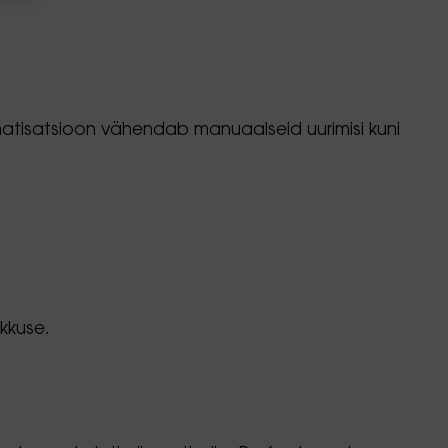
omatisatsioon vähendab manuaalseid uurimisi kuni
ikkuse.