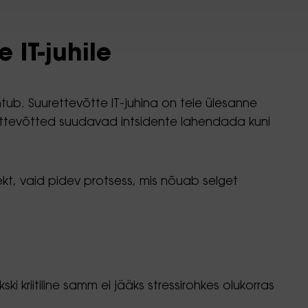
 IT-juhile
htub. Suurettevõtte IT-juhina on teie ülesanne
d ettevõtted suudavad intsidente lahendada kuni
ekt, vaid pidev protsess, mis nõuab selget
i kriitiline samm ei jääks stressirohkes olukorras