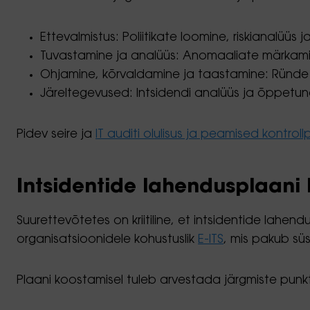
Ettevalmistus: Poliitikate loomine, riskianalüüs
Tuvastamine ja analüüs: Anomaaliate märkamin
Ohjamine, kõrvaldamine ja taastamine: Ründe
Järeltegevused: Intsidendi analüüs ja õppetun
Pidev seire ja
IT auditi olulisus ja peamised kontroll
Intsidentide lahendusplaani
Suurettevõtetes on kriitiline, et intsidentide lahend
organisatsioonidele kohustuslik
E-ITS
, mis pakub sü
Plaani koostamisel tuleb arvestada järgmiste punk