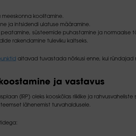
 ja meeskonna koolitamine.
e ja intsidendi ulatuse määramine.
 peatamine, süsteemide puhastamine ja normaalse tö
dide rakendamine tuleviku kaitseks.
punktid
aitavad tuvastada nõrkusi enne, kui ründajad
 koostamine ja vastavus
usplaan (IRP) oleks kooskõlas riiklike ja rahvusvahelist
steemset lähenemist turvahaldusele.
tidega: