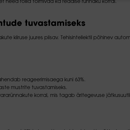
 need rollid toimivad ka reaalse rünnaku korral.
htude tuvastamiseks
e kiiruse juures piisav. Tehisintellektil põhinev aut
vähendab reageerimisaega kuni 63%.
aste mustrite tuvastamiseks.
avararünnakute korral, mis tagab äritegevuse jätkusuutl