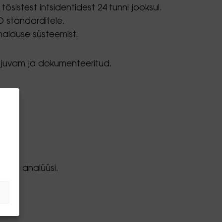
õsistest intsidentidest 24 tunni jooksul.
O standarditele.
halduse süsteemist.
 sujuvam ja dokumenteeritud.
seta.
a.
ilist analüüsi.