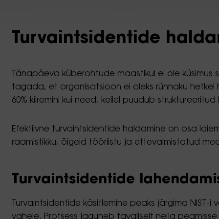
Turvaintsidentide haldam
Tänapäeva küberohtude maastikul ei ole küsimus sell
tagada, et organisatsioon ei oleks rünnaku hetkel
60% kiiremini kui need, kellel puudub struktureeritu
Efektiivne turvaintsidentide haldamine on osa lai
raamistikku, õigeid tööriistu ja ettevalmistatud m
Turvaintsidentide lahendami
Turvaintsidentide käsitlemine peaks järgima NIST-i v
vahele. Protsess jaguneb tavaliselt nelja peamisse 