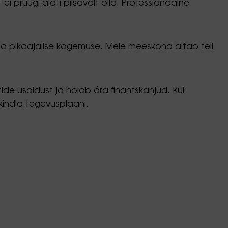
ei pruugi alati piisavalt olla. Professionaalne
ja pikaajalise kogemuse. Meie meeskond aitab teil
tide usaldust ja hoiab ära finantskahjud. Kui
kindla tegevusplaani.