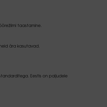
örežiimi taastamine.
 neid ära kasutavad.
e standarditega. Eestis on paljudele