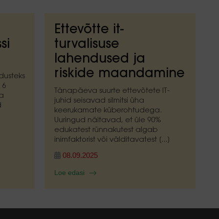
Ettevõtte it-
si
turvalisuse
lahendused ja
riskide maandamine
dusteks
 6
Tänapäeva suurte ettevõtete IT-
ta
juhid seisavad silmitsi üha
d
keerukamate küberohtudega.
Uuringud näitavad, et üle 90%
edukatest rünnakutest algab
inimfaktorist või välditavatest [...]
08.09.2025
Loe edasi