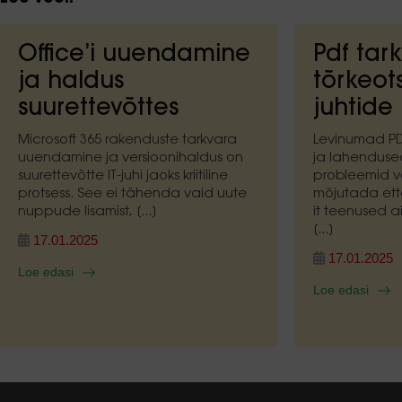
Office’i uuendamine
Pdf tar
ja haldus
tõrkeots
suurettevõttes
juhtide
Microsoft 365 rakenduste tarkvara
Levinumad PD
uuendamine ja versioonihaldus on
ja lahenduse
suurettevõtte IT-juhi jaoks kriitiline
probleemid v
protsess. See ei tähenda vaid uute
mõjutada ett
nuppude lisamist, [...]
it teenused 
[...]
17.01.2025
17.01.2025
Loe edasi
Loe edasi