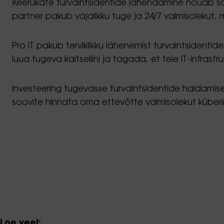
Keerukate turvaintsidentide lahendamine nõuab sageli
partner pakub vajalikku tuge ja 24/7 valmisolekut, mi
Pro IT pakub terviklikku lähenemist turvaintsiden
luua tugeva kaitseliini ja tagada, et teie IT-infrastr
Investeering tugevasse turvaintsidentide haldamise 
soovite hinnata oma ettevõtte valmisolekut küberi
Loe veel: