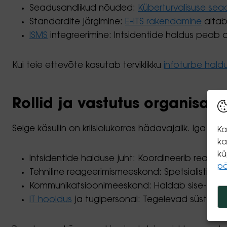
Seadusandlikud nõuded:
Küberturvalisuse sea
Standardite järgimine:
E-ITS rakendamine
aitab 
ISMS
integreerimine: Intsidentide haldus peab 
Kui teie ettevõte kasutab terviklikku
infoturbe hald
Rollid ja vastutus organisats
Selge käsuliin on kriisiolukorras hädavajalik. Iga m
Ka
ka
kü
Intsidentide halduse juht: Koordineerib reageeri
p
Tehniline reageerimismeeskond: Spetsialistid, k
Kommunikatsioonimeeskond: Haldab sise- ja väl
IT hooldus
ja tugipersonal: Tegelevad süsteem