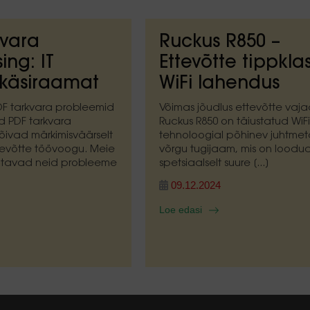
kvara
Ruckus R850 –
ing: IT
Ettevõtte tippklas
 käsiraamat
WiFi lahendus
F tarkvara probleemid
Võimas jõudlus ettevõtte vaja
d PDF tarkvara
Ruckus R850 on täiustatud WiFi
õivad märkimisväärselt
tehnoloogial põhinev juhtme
evõtte töövoogu. Meie
võrgu tugijaam, mis on loodu
aitavad neid probleeme
spetsiaalselt suure [...]
09.12.2024
Loe edasi