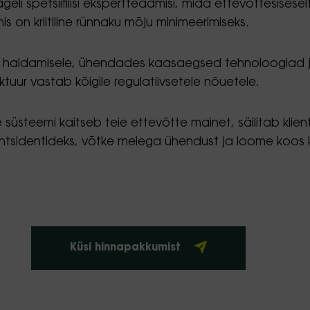
 spetsiifilisi ekspertteadmisi, mida ettevõttesiseselt 
s on kriitiline rünnaku mõju minimeerimiseks.
tide haldamisele, ühendades kaasaegsed tehnoloogiad 
uktuur vastab kõigile regulatiivsetele nõuetele.
süsteemi kaitseb teie ettevõtte mainet, säilitab klien
ntsidentideks, võtke meiega ühendust ja loome koos 
Küsi hinnapakkumist