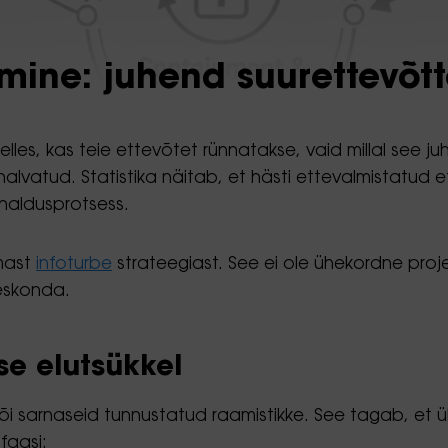
ine: juhend suurettevõtte
es, kas teie ettevõtet rünnatakse, vaid millal see ju
 halvatud. Statistika näitab, et hästi ettevalmistatu
d haldusprotsess.
emast
infoturbe
strateegiast. See ei ole ühekordne proj
eeskonda.
se elutsükkel
õi sarnaseid tunnustatud raamistikke. See tagab, et üksk
faasi: